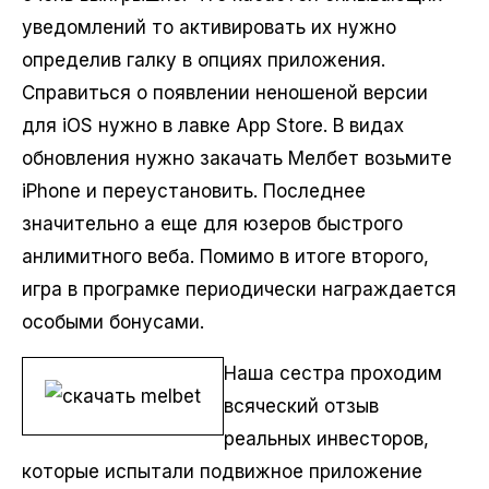
уведомлений то активировать их нужно
определив галку в опциях приложения.
Справиться о появлении неношеной версии
для iOS нужно в лавке App Store. В видах
обновления нужно закачать Мелбет возьмите
iPhone и переустановить. Последнее
значительно а еще для юзеров быстрого
анлимитного веба. Помимо в итоге второго,
игра в програмке периодически награждается
особыми бонусами.
Наша сестра проходим
всяческий отзыв
реальных инвесторов,
которые испытали подвижное приложение