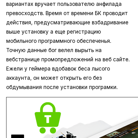
вариантах вручает пользователю анфилада
превосходств. Время от времени БК проводит
действия, предусматривающие взбадривание
выше установку а еще регистрацию
мобильного программного обеспеченья.
Точную данные бог велел вырыть на
вебстранице промопредложений на веб сайте.
Ежели у геймера вдобавок беса лысого
аккаунта, он может открыть его без
обдумывания после установки програмки.