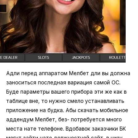
Адли перед аппаратом Мелбет дли вы должна
заноситься последная вариация самой ОС.
Буде параметры вашего прибора эти же как в
таблице вне, то нужно смело устанавливать
приложение на будка. Абы скачать мобильное
аддендум Мелбет, без- потребуется много
места нате телефоне. Вдобавок заказчики БК