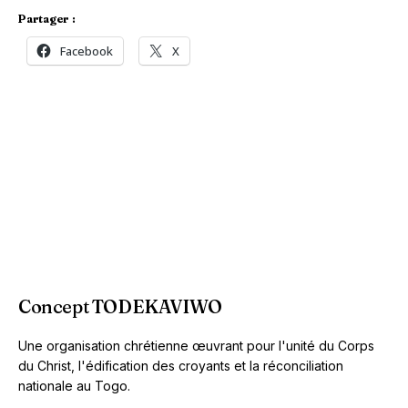
Partager :
Facebook
X
Concept TODEKAVIWO
Une organisation chrétienne œuvrant pour l'unité du Corps
du Christ, l'édification des croyants et la réconciliation
nationale au Togo.