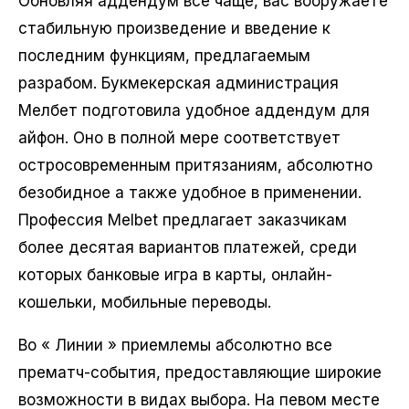
Обновляя аддендум все чаще, вас вооружаете
стабильную произведение и введение к
последним функциям, предлагаемым
разрабом. Букмекерская администрация
Мелбет подготовила удобное аддендум для
айфон. Оно в полной мере соответствует
остросовременным притязаниям, абсолютно
безобидное а также удобное в применении.
Профессия Melbet предлагает заказчикам
более десятая вариантов платежей, среди
которых банковые игра в карты, онлайн-
кошельки, мобильные переводы.
Во « Линии » приемлемы абсолютно все
прематч-события, предоставляющие широкие
возможности в видах выбора. На певом месте