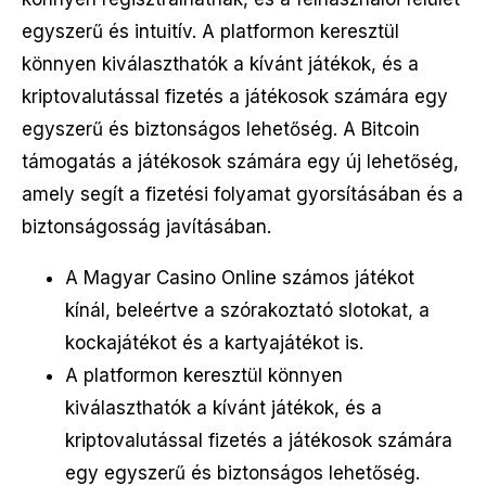
egyszerű és intuitív. A platformon keresztül
könnyen kiválaszthatók a kívánt játékok, és a
kriptovalutással fizetés a játékosok számára egy
egyszerű és biztonságos lehetőség. A Bitcoin
támogatás a játékosok számára egy új lehetőség,
amely segít a fizetési folyamat gyorsításában és a
biztonságosság javításában.
A Magyar Casino Online számos játékot
kínál, beleértve a szórakoztató slotokat, a
kockajátékot és a kartyajátékot is.
A platformon keresztül könnyen
kiválaszthatók a kívánt játékok, és a
kriptovalutással fizetés a játékosok számára
egy egyszerű és biztonságos lehetőség.