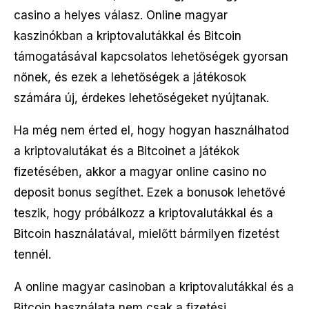
casino a helyes válasz. Online magyar
kaszinókban a kriptovalutákkal és Bitcoin
támogatásával kapcsolatos lehetőségek gyorsan
nőnek, és ezek a lehetőségek a játékosok
számára új, érdekes lehetőségeket nyújtanak.
Ha még nem érted el, hogy hogyan használhatod
a kriptovalutákat és a Bitcoinet a játékok
fizetésében, akkor a magyar online casino no
deposit bonus segíthet. Ezek a bonusok lehetővé
teszik, hogy próbálkozz a kriptovalutákkal és a
Bitcoin használatával, mielőtt bármilyen fizetést
tennél.
A online magyar casinoban a kriptovalutákkal és a
Bitcoin használata nem csak a fizetési