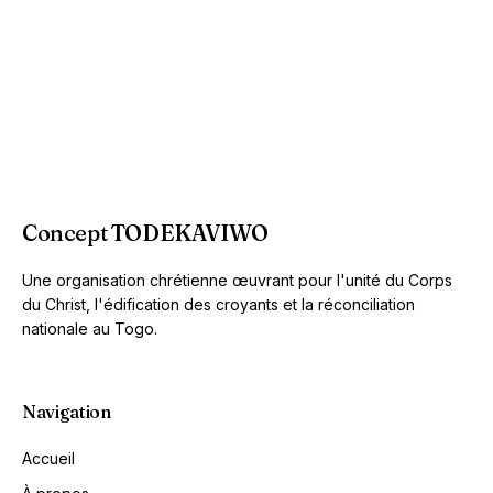
Concept TODEKAVIWO
Une organisation chrétienne œuvrant pour l'unité du Corps
du Christ, l'édification des croyants et la réconciliation
nationale au Togo.
Navigation
Accueil