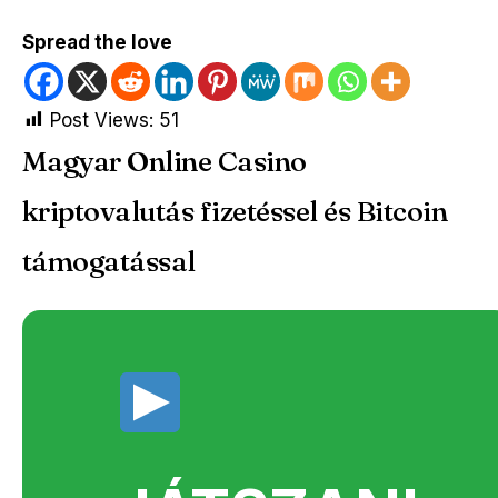
Spread the love
Post Views:
51
Magyar Online Casino
kriptovalutás fizetéssel és Bitcoin
támogatással