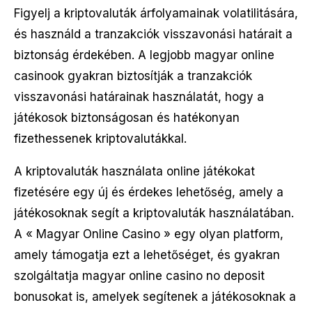
Figyelj a kriptovaluták árfolyamainak volatilitására,
és használd a tranzakciók visszavonási határait a
biztonság érdekében. A legjobb magyar online
casinook gyakran biztosítják a tranzakciók
visszavonási határainak használatát, hogy a
játékosok biztonságosan és hatékonyan
fizethessenek kriptovalutákkal.
A kriptovaluták használata online játékokat
fizetésére egy új és érdekes lehetőség, amely a
játékosoknak segít a kriptovaluták használatában.
A « Magyar Online Casino » egy olyan platform,
amely támogatja ezt a lehetőséget, és gyakran
szolgáltatja magyar online casino no deposit
bonusokat is, amelyek segítenek a játékosoknak a