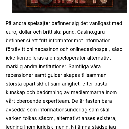
På andra spelsajter befinner sig det vanligast med
euro, dollar och brittiska pund. Casino.guru
befinner si ett fritt informatör mot information
försåvitt onlinecasinon och onlinecasinospel, såso
icke kontrolleras a en speloperatör alternativt
märklig andra institutioner. Samtliga våra
recensioner samt guider skapas tillsamman
största opartiskhet sam ärlighet, efter bästa
kunskap och bedömning av medlemmarna inom
vårt oberoende expertteam. De är fasten bara
avsedda som informationsunderlag sam skal
varken tolkas såsom, alternativt anses existera,
ledning inom juridisk menin. Ni ämna städse jag