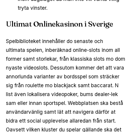
tryta vinster.
Ultimat Onlinekasinon i Sverige
Spelbiblioteket innehåller do senaste och
ultimata spelen, inberäknad online-slots inom all
former samt storlekar, från klassiska slots mo dom
nyaste videoslots. Dessutom kommer det att vara
annorlunda varianter av bordsspel som sträcker
sig från roulette mo blackjack samt baccarat. N
list även lokalisera videopoker, bums dealer-lek
sam eller innan sportspel. Webbplatsen ska bestå
användarvänlig samt lät att navigera därför at
bidra ett social upplevelse allaredan från start.
Oavsett vilken kluster du spelar gällande ska det