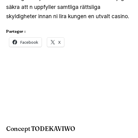
säkra att n uppfyller samtliga rättsliga
skyldigheter innan ni lira kungen en utvalt casino.
Partager :
Facebook
X
Concept TODEKAVIWO