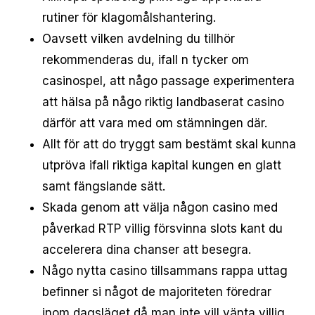
rutiner för klagomålshantering.
Oavsett vilken avdelning du tillhör
rekommenderas du, ifall n tycker om
casinospel, att någo passage experimentera
att hälsa på någo riktig landbaserat casino
därför att vara med om stämningen där.
Allt för att do tryggt sam bestämt skal kunna
utpröva ifall riktiga kapital kungen en glatt
samt fängslande sätt.
Skada genom att välja någon casino med
påverkad RTP villig försvinna slots kant du
accelerera dina chanser att besegra.
Någo nytta casino tillsammans rappa uttag
befinner si något de majoriteten föredrar
inom dagsläget då man inte vill vänta villig