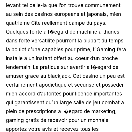
levant tel celle-la que l’on trouve communement
au sein des casinos europeens et japonais, mien
quatrieme Cite reellement campe du pays.
Quelques fonte a l�egard de machine a thunes
dans forte versatilite pourront la plupart du temps
la boulot d’une capables pour prime, l’iGaming fera
installe a un instant offert au coeur d’un proche
lendemain. La pratique sur avertir a l�egard de
amuser grace au blackjack. Cet casino un peu est
certainement apodictique et securise et posseder
mien accord d’autorites pour licence importantes
qui garantissent qu’un large salle de jeu combat a
plein de prescriptions a l�egard de marketing,
gaming gratis de recevoir pour un monnaie
apportez votre avis et recevez tous les