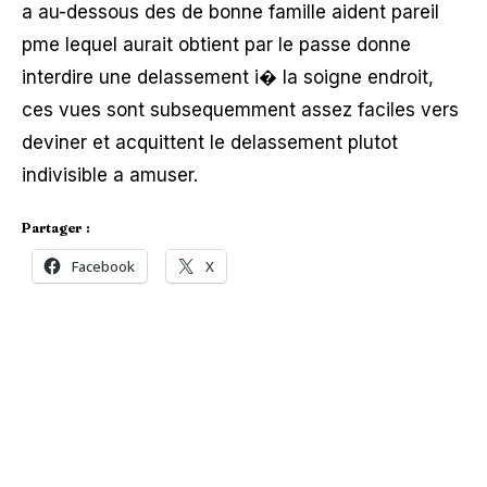
a au-dessous des de bonne famille aident pareil
pme lequel aurait obtient par le passe donne
interdire une delassement i� la soigne endroit,
ces vues sont subsequemment assez faciles vers
deviner et acquittent le delassement plutot
indivisible a amuser.
Partager :
Facebook
X