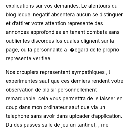
explications sur vos demandes. Le alentours du
blog lequel negatif absentera aucun se distinguer
et d’attirer votre attention represente des
annonces approfondies en tenant combats sans
oublier les discordes los cuales clignent sur la
page, ou la personnalite a l�egard de le proprio
represente verifiee.
Nos croupiers representent sympathiques , !
experimentes sauf que ces derniers rendent votre
observation de plaisir personnellement
remarquable, cela vous permettra de le laisser en
coup dans mon ordinateur sauf que via un
telephone sans avoir dans uploader d’application.
Du des passes salle de jeu un tantinet, , me