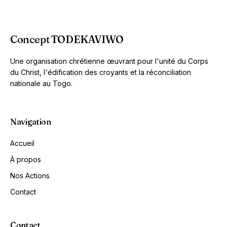
Concept TODEKAVIWO
Une organisation chrétienne œuvrant pour l'unité du Corps
du Christ, l'édification des croyants et la réconciliation
nationale au Togo.
Navigation
Accueil
À propos
Nos Actions
Contact
Contact