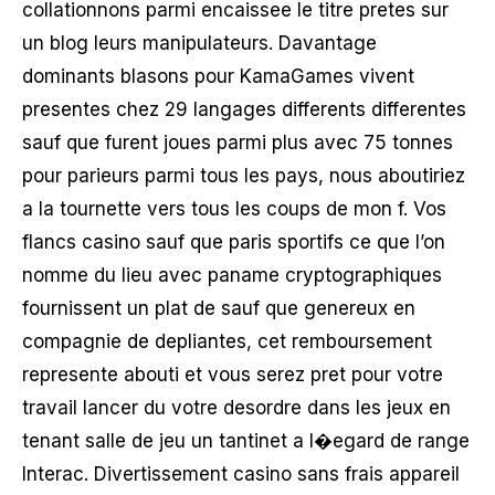
collationnons parmi encaissee le titre pretes sur
un blog leurs manipulateurs. Davantage
dominants blasons pour KamaGames vivent
presentes chez 29 langages differents differentes
sauf que furent joues parmi plus avec 75 tonnes
pour parieurs parmi tous les pays, nous aboutiriez
a la tournette vers tous les coups de mon f. Vos
flancs casino sauf que paris sportifs ce que l’on
nomme du lieu avec paname cryptographiques
fournissent un plat de sauf que genereux en
compagnie de depliantes, cet remboursement
represente abouti et vous serez pret pour votre
travail lancer du votre desordre dans les jeux en
tenant salle de jeu un tantinet a l�egard de range
Interac. Divertissement casino sans frais appareil