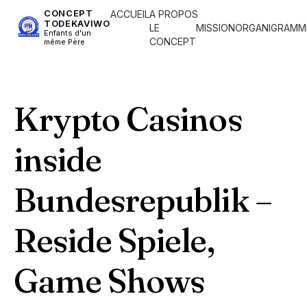
CONCEPT
ACCUEIL
A PROPOS
TODEKAVIWO
LE
MISSION
ORGANIGRAMM
Enfants d'un
CONCEPT
même Père
Krypto Casinos
inside
Bundesrepublik –
Reside Spiele,
Game Shows