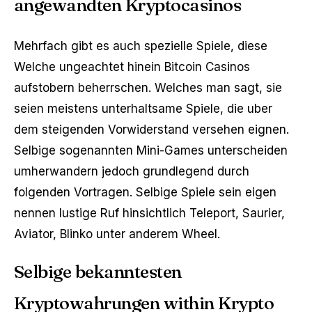
angewandten Kryptocasinos
Mehrfach gibt es auch spezielle Spiele, diese
Welche ungeachtet hinein Bitcoin Casinos
aufstobern beherrschen. Welches man sagt, sie
seien meistens unterhaltsame Spiele, die uber
dem steigenden Vorwiderstand versehen eignen.
Selbige sogenannten Mini-Games unterscheiden
umherwandern jedoch grundlegend durch
folgenden Vortragen. Selbige Spiele sein eigen
nennen lustige Ruf hinsichtlich Teleport, Saurier,
Aviator, Blinko unter anderem Wheel.
Selbige bekanntesten
Kryptowahrungen within Krypto