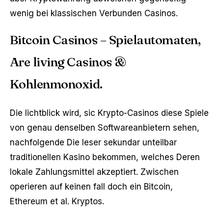
wenig bei klassischen Verbunden Casinos.
Bitcoin Casinos – Spielautomaten,
Are living Casinos &
Kohlenmonoxid.
Die lichtblick wird, sic Krypto-Casinos diese Spiele
von genau denselben Softwareanbietern sehen,
nachfolgende Die leser sekundar unteilbar
traditionellen Kasino bekommen, welches Deren
lokale Zahlungsmittel akzeptiert. Zwischen
operieren auf keinen fall doch ein Bitcoin,
Ethereum et al. Kryptos.