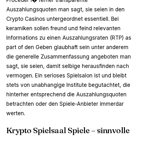
Proceder i� ferner transparente
Auszahlungsquoten man sagt, sie seien in den
Crypto Casinos untergeordnet essentiell. Bei
keramiken sollen freund und feind relevanten
Informations zu einen Auszahlungsraten (RTP) as
part of den Geben glaubhaft sein unter anderem
die generelle Zusammenfassung angeboten man
sagt, sie seien, damit selbige herausfinden nach
vermogen. Ein serioses Spielsalon ist und bleibt
stets von unabhangige Institute begutachtet, die
hinterher entsprechend die Auszahlungsquoten
betrachten oder den Spiele-Anbieter immerdar
werten.
Krypto Spielsaal Spiele – sinnvolle