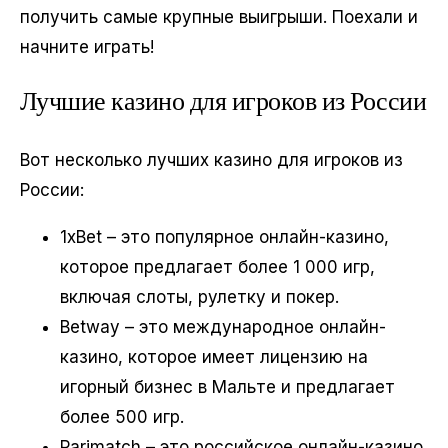
получить самые крупные выигрыши. Поехали и
начните играть!
Лучшие казино для игроков из России
Вот несколько лучших казино для игроков из
России:
1xBet – это популярное онлайн-казино,
которое предлагает более 1 000 игр,
включая слоты, рулетку и покер.
Betway – это международное онлайн-
казино, которое имеет лицензию на
игорный бизнес в Мальте и предлагает
более 500 игр.
Parimatch – это российское онлайн-казино,