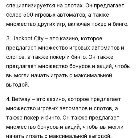
специализируется на слотах. Он предлагает
более 500 игровых автоматов, а также
множество других игр, включая покер и бинго.
3. Jackpot City – это казино, которое
предлагает множество игровых автоматов и
слотов, а также покер и бинго. Он также
предлагает множество бонусов и акций, чтобы
вы могли начать играть с максимальной
выгодой.
4. Betway – это казино, которое предлагает
множество игровых автоматов и слотов, а
также покер и бинго. Он также предлагает
множество бонусов и акций, чтобы вы могли
начать играть с максимальной выгодой.