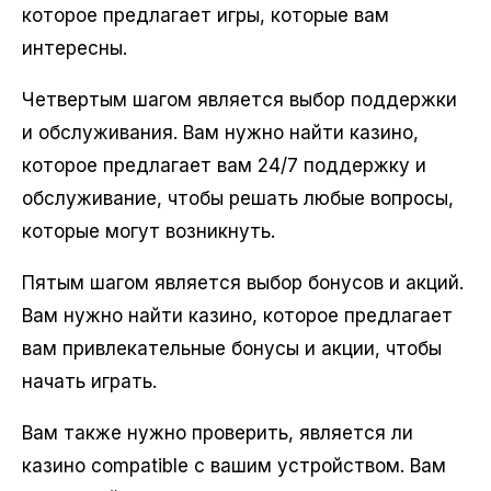
которое предлагает игры, которые вам
интересны.
Четвертым шагом является выбор поддержки
и обслуживания. Вам нужно найти казино,
которое предлагает вам 24/7 поддержку и
обслуживание, чтобы решать любые вопросы,
которые могут возникнуть.
Пятым шагом является выбор бонусов и акций.
Вам нужно найти казино, которое предлагает
вам привлекательные бонусы и акции, чтобы
начать играть.
Вам также нужно проверить, является ли
казино compatible с вашим устройством. Вам