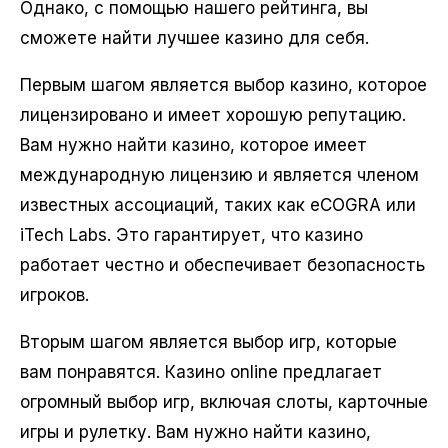
Однако, с помощью нашего рейтинга, вы
сможете найти лучшее казино для себя.
Первым шагом является выбор казино, которое
лицензировано и имеет хорошую репутацию.
Вам нужно найти казино, которое имеет
международную лицензию и является членом
известных ассоциаций, таких как eCOGRA или
iTech Labs. Это гарантирует, что казино
работает честно и обеспечивает безопасность
игроков.
Вторым шагом является выбор игр, которые
вам понравятся. Казино online предлагает
огромный выбор игр, включая слоты, карточные
игры и рулетку. Вам нужно найти казино,