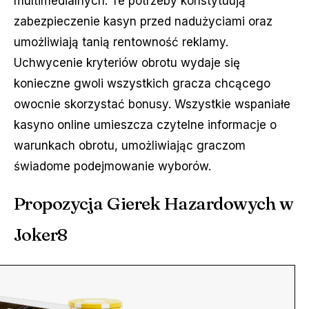
multimedialnych. Te potrzeby konstytuują
zabezpieczenie kasyn przed nadużyciami oraz
umożliwiają tanią rentowność reklamy.
Uchwycenie kryteriów obrotu wydaje się
konieczne gwoli wszystkich gracza chcącego
owocnie skorzystać bonusy. Wszystkie wspaniałe
kasyno online umieszcza czytelne informacje o
warunkach obrotu, umożliwiając graczom
świadome podejmowanie wyborów.
Propozycja Gierek Hazardowych w
Joker8