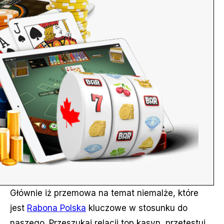
Głównie iż przemowa na temat niemalże, które
jest
Rabona Polska
kluczowe w stosunku do
naszego. Przeszukaj relacji top kasyn, przetestuj