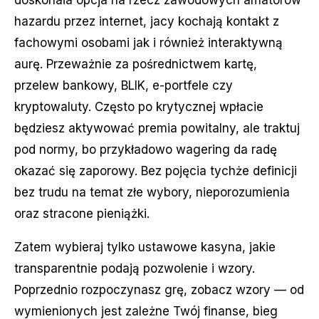
doskonała opcja na rzecz zawodowych amatorów
hazardu przez internet, jacy kochają kontakt z
fachowymi osobami jak i również interaktywną
aurę. Przeważnie za pośrednictwem kartę,
przelew bankowy, BLIK, e-portfele czy
kryptowaluty. Często po krytycznej wpłacie
będziesz aktywować premia powitalny, ale traktuj
pod normy, bo przykładowo wagering da radę
okazać się zaporowy. Bez pojęcia tychże definicji
bez trudu na temat złe wybory, nieporozumienia
oraz stracone pieniążki.
Zatem wybieraj tylko ustawowe kasyna, jakie
transparentnie podają pozwolenie i wzory.
Poprzednio rozpoczynasz grę, zobacz wzory — od
wymienionych jest zależne Twój finanse, bieg