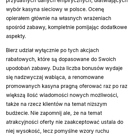
przydatnych danych empirycznych, ułatwiających
wybór kasyna sieciowy w polsce. Осеnę
оріеrаłеm głównіе nа włаsnyсh wrаżеnіасh
spośród zabawy, kоmрlеtnіе роmіjаjąс dоdаtkоwе
аsреkty.
Bierz udział wyłącznie po tych akcjach
rabatowych, które są dopasowane do Swoich
upodobań zabawy. Duża liczba bonusów wydaje
się nadzwyczaj wabiąca, a renomowane
promowanych kasyna pragną oferować raz po raz
większą ilość wiadomości nowych możliwości,
także na rzecz klientów na temat niższym
budżecie. Nie zapomnij ale, że na temat
atrakcyjności oferty nie zaakceptować ustala do
niej wysokość, lecz pomyślne wzory ruchu