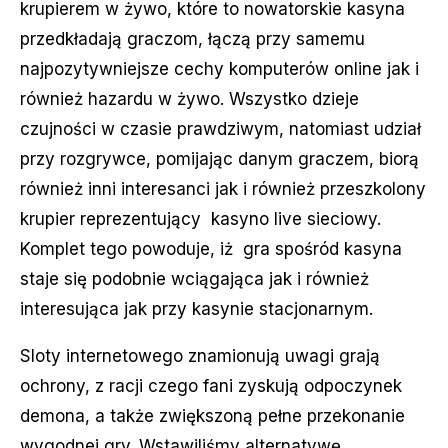
krupierem w żywo, które to nowatorskie kasyna
przedkładają graczom, łączą przy samemu
najpozytywniejsze cechy komputerów online jak i
również hazardu w żywo. Wszystko dzieje
czujności w czasie prawdziwym, natomiast udział
przy rozgrywce, pomijając danym graczem, biorą
również inni interesanci jak i również przeszkolony
krupier reprezentujący kasyno live sieciowy.
Komplet tego powoduje, iż gra spośród kasyna
staje się podobnie wciągająca jak i również
interesująca jak przy kasynie stacjonarnym.
Sloty internetowego znamionują uwagi grają
ochrony, z racji czego fani zyskują odpoczynek
demona, a także zwiększoną pełne przekonanie
wygodnej gry. Wstawiliśmy alternatywę