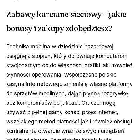
Zabawy karciane sieciowy – jakie
bonusy i zakupy zdobędziesz?
Technika mobilna w dziedzinie hazardowej
osiągnęła stopień, który dorównuje komputerom
stacjonarnym co do własności grafiki jak i również
płynności operowania. Współczesne polskie
kasyna internetowego zmieniają własne platformy
do sprzętów mobilnych, dając płynną rozgrywkę
bez kompromisów po jakości. Gracze mogą
używać z pełnej gamy konsol przez internet,
wszelakiego metod płatności jak i również obsługi
kontrahenta otwarcie wraz ze swych urządzeń