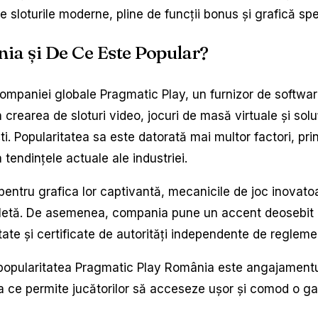
 de sloturile moderne, pline de funcții bonus și grafică s
ia și De Ce Este Popular?
mpaniei globale Pragmatic Play, un furnizor de softwar
crearea de sloturi video, jocuri de masă virtuale și soluț
ti. Popularitatea sa este datorată mai multor factori, pr
 tendințele actuale ale industriei.
entru grafica lor captivantă, mecanicile de joc inovatoa
abletă. De asemenea, compania pune un accent deosebit pe
ate și certificate de autorități independente de regleme
 popularitatea Pragmatic Play România este angajamentul
a ce permite jucătorilor să acceseze ușor și comod o g