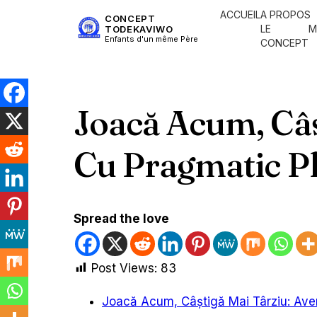
ACCUEIL
A PROPOS
CONCEPT
LE
M
TODEKAVIWO
Enfants d'un même Père
CONCEPT
Joacă Acum, Câș
Cu Pragmatic P
Spread the love
Post Views:
83
Joacă Acum, Câștigă Mai Târziu: Ave