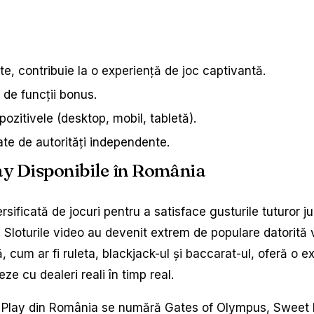
ate, contribuie la o experiență de joc captivantă.
 de funcții bonus.
ozitivele (desktop, mobil, tabletă).
cate de autorități independente.
ay Disponibile în România
ficată de jocuri pentru a satisface gusturile tuturor juc
. Sloturile video au devenit extrem de populare datorită v
, cum ar fi ruleta, blackjack-ul și baccarat-ul, oferă o ex
eze cu dealeri reali în timp real.
ic Play din România se numără Gates of Olympus, Sweet