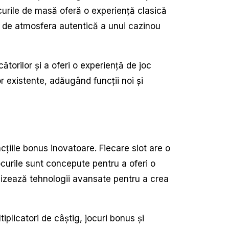
ocurile de masă oferă o experiență clasică
ure de atmosfera autentică a unui cazinou
torilor și a oferi o experiență de joc
 existente, adăugând funcții noi și
cțiile bonus inovatoare. Fiecare slot are o
ocurile sunt concepute pentru a oferi o
tilizează tehnologii avansate pentru a crea
tiplicatori de câștig, jocuri bonus și