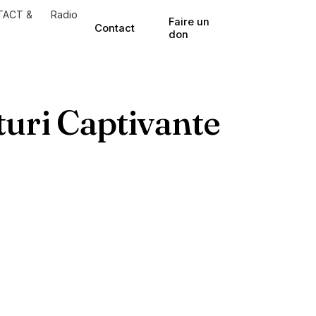
TACT &
Radio
Faire un
Contact
don
turi Captivante