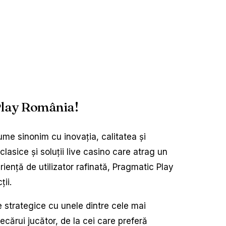
Play România!
me sinonim cu inovația, calitatea și
lasice și soluții live casino care atrag un
riență de utilizator rafinată, Pragmatic Play
ii.
e strategice cu unele dintre cele mai
ecărui jucător, de la cei care preferă