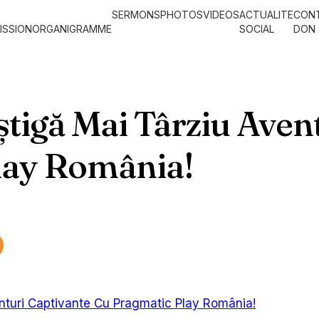
SERMONS
PHOTOS
VIDEOS
ACTUALITE
CON
ISSION
ORGANIGRAMME
SOCIAL
DON
tigă Mai Târziu Aven
lay România!
nturi Captivante Cu Pragmatic Play România!