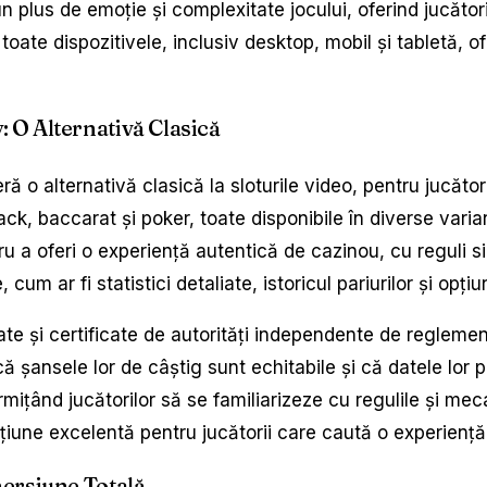
n plus de emoție și complexitate jocului, oferind jucător
oate dispozitivele, inclusiv desktop, mobil și tabletă, ofe
 O Alternativă Clasică
 o alternativă clasică la sloturile video, pentru jucători
jack, baccarat și poker, toate disponibile în diverse varian
 oferi o experiență autentică de cazinou, cu reguli simpl
, cum ar fi statistici detaliate, istoricul pariurilor și op
te și certificate de autorități independente de reglemen
ri că șansele lor de câștig sunt echitabile și că datele l
mițând jucătorilor să se familiarizeze cu regulile și mecan
une excelentă pentru jucătorii care caută o experiență d
mersiune Totală