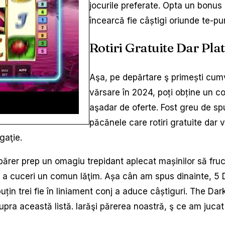
jocurile preferate. Opta un bonus r
încearcă fie câștigi oriunde te-pur
Rotiri Gratuite Dar Pla
Aşa, pe depărtare ş primești cumv
vărsare în 2024, poți obține un co
aşadar de oferte. Fost greu de s
păcănele care rotiri gratuite dar v
gaţie.
părer prep un omagiu trepidant aplecat mașinilor să fru
u a cuceri un comun lăţim. Așa cân am spus dinainte, 5 
uțin trei fie în liniament conj a aduce câștiguri. The D
upra această listă. Iarăşi părerea noastră, ş ce am juca