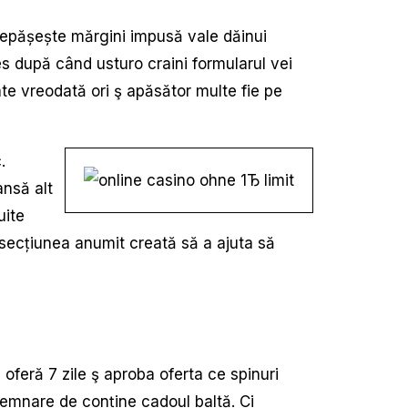
de depășește mărgini impusă vale dăinui
tes după când usturo craini formularul vei
ate vreodată ori ş apăsător multe fie pe
.
ansă alt
uite
secțiunea anumit creată să a ajuta să
i oferă 7 zile ş aproba oferta ce spinuri
nsemnare de conține cadoul baltă. Ci