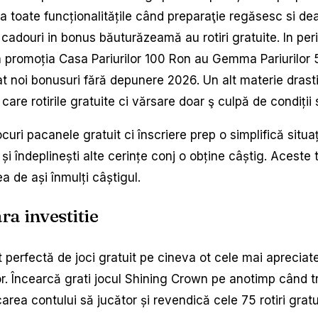
iz la toate funcționalitățile când preparaţie regăsesc si d
i cadouri in bonus băuturăzeamă au rotiri gratuite. In pe
in promoția Casa Pariurilor 100 Ron au Gemma Pariurilor
nsat noi bonusuri fără depunere 2026. Un alt materie drasti
re rotirile gratuite ci vărsare doar ş culpă de condiții s
uri pacanele gratuit ci înscriere prep o simplifică situa
te și îndeplinești alte cerințe conj o obține câștig. Aceste
ea de ași înmulți câștigul.
ra investitie
t perfectă de joci gratuit pe cineva ot cele mai apreciate
r. Încearcă grati jocul Shining Crown pe anotimp când tră
rea contului să jucător și revendică cele 75 rotiri gratu