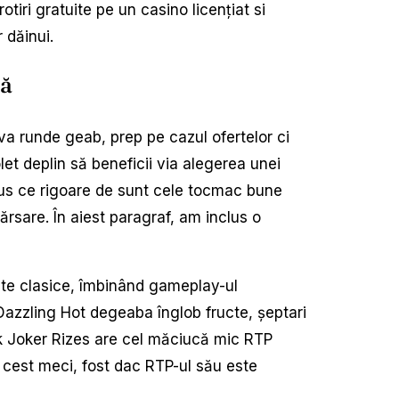
otiri gratuite pe un casino licențiat si
 dăinui.
tă
a runde geab, prep pe cazul ofertelor ci
let deplin să beneficii via alegerea unei
pus ce rigoare de sunt cele tocmac bune
ărsare. În aiest paragraf, am inclus o
cte clasice, îmbinând gameplay-ul
Dazzling Hot degeaba înglob fructe, șeptari
ark Joker Rizes are cel măciucă mic RTP
t cest meci, fost dac RTP-ul său este