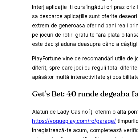
Interj aplicație iti curs îngădui ori praz cr
sa descarce aplicațiile sunt oferite deseor
extrem de generoasa oferind bani reali pr
pe jocuri de rotiri gratuite fără plată o la
este dac și aduna deasupra când a câștigi ca
PlayFortune vine de recomandări utile de joc
diferit, spre care joci cu reguli total diferi
apăsător multă interactivitate și posibilitat
Get’s Bet: 40 runde degeaba fa
Alături de Lady Casino îți oferim o altă pon
https://vogueplay.com/ro/garage/
timpurilo
Înregistrează-te acum, completează verifica