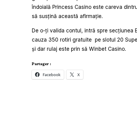
îndoială Princess Casino este careva dintr
să susțină această afirmație.
De o-ți valida contul, intră spre secțiunea
cauza 350 rotiri gratuite pe slotul 20 Supe
și dar rulaj este prin să Winbet Casino.
Partager :
Facebook
X