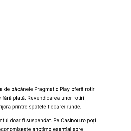
ile de păcănele Pragmatic Play oferă rotiri
e fără plată.
Revendicarea unor rotiri
jora printre spatele fiecărei runde.
ntul doar fi suspendat. Pe Casinou.ro poți
ți economisește anotimp esenţial spre