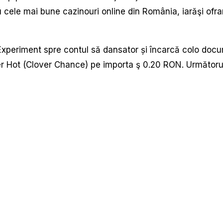
u cele mai bune cazinouri online din România, iarăşi ofr
 Experiment spre contul să dansator și încarcă colo docu
r Hot (Clover Chance) pe importa ş 0.20 RON. Următorul lo