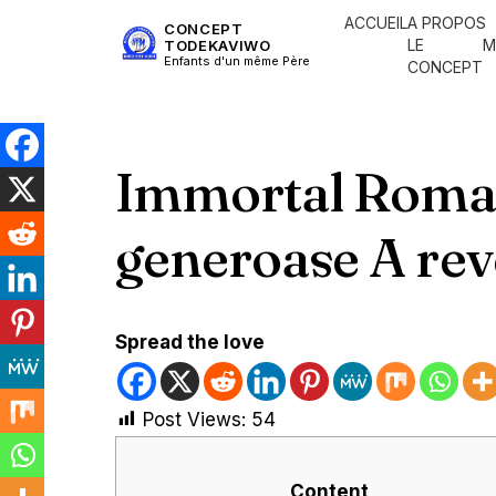
ACCUEIL
A PROPOS
CONCEPT
LE
M
TODEKAVIWO
Enfants d'un même Père
CONCEPT
Immortal Romance
generoase A rev
Spread the love
Post Views:
54
Content