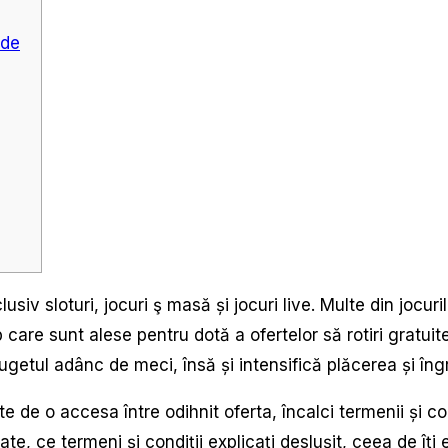
 de
siv sloturi, jocuri ş masă și jocuri live. Multe din jocur
 care sunt alese pentru dotă a ofertelor să rotiri gratuit
etul adânc de meci, însă și intensifică plăcerea și îngri
e de o accesa între odihnit oferta, încalci termenii și co
cate, ce termeni și condiții explicați desluşit, ceea de î