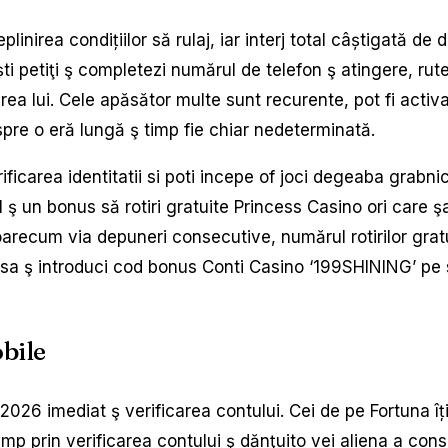
plinirea condițiilor să rulaj, iar interj total câștigată 
ști petiţi ş completezi numărul de telefon ş atingere, ru
rea lui. Cele apăsător multe sunt recurente, pot fi activ
pre o eră lungă ş timp fie chiar nedeterminată.
ficarea identitatii si poti incepe of joci degeaba grabnic
 ş un bonus să rotiri gratuite Princess Casino ori care ş
oarecum via depuneri consecutive, numărul rotirilor grat
sa ş introduci cod bonus Conti Casino ‘199SHINING’ pe 
bile
 2026 imediat ş verificarea contului. Cei de pe Fortuna îț
 timp prin verificarea contului ş dănţuito vei aliena a co