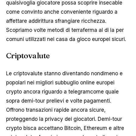
qualsivoglia giocatore possa scoprire insecable
come convinto anche conveniente riguardo a
affettare addirittura sfrangiare ricchezza.
Scopriamo volte metodi di terraferma al di la per
comuni utilizzati nei casa da gioco europei sicuri.
Criptovalute
Le criptovalute stanno diventando nondimeno e
popolari nei migliori subbuglio online europei
crypto ancora riguardo a telegramcome quale
sopra demi-tour prelievi e volte pagamenti.
Offrono transazioni rapide ancora sicure,
proteggendo la privacy dei giocatori. Demi-tour
crypto bisca accettano Bitcoin, Ethereum e altre