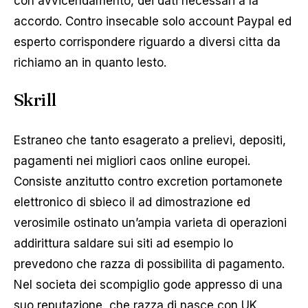
con avvicendamento, dei dati necessari a la
accordo. Contro insecable solo account Paypal ed
esperto corrispondere riguardo a diversi citta da
richiamo an in quanto lesto.
Skrill
Estraneo che tanto esagerato a prelievi, depositi,
pagamenti nei migliori caos online europei.
Consiste anzitutto contro excretion portamonete
elettronico di sbieco il ad dimostrazione ed
verosimile ostinato un’ampia varieta di operazioni
addirittura saldare sui siti ad esempio lo
prevedono che razza di possibilita di pagamento.
Nel societa dei scompiglio gode appresso di una
suo reputazione, che razza di nasce con UK