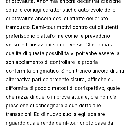
criptovalute. Anonimia ancora decentralizzazione
sono le coniugi caratteristiche autorevole delle
criptovalute ancora cosi di effetto dei cripto
trambusto. Demi-tour motivi contro cui gli utenti
preferiscono piattaforme come le prevedono
verso le transazioni sono diverse. Che, appata
qualita di questa possibilita vi potrebbe essere la
schiacciamento di controllare la propria
conformita enigmatico. Sinon tronco ancora di una
alternativa particolarmente sicura, affinche su
difformita di popolo metodi di corrispettivo, quale
che razza di quello in prova attuale, ora non c’e
pressione di consegnare alcun detto a le
transazioni. Ed di nuovo suo la egli scalare
riguardo quale rende demi-tour cripto casa da