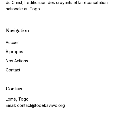
du Christ, l'édification des croyants et la réconciliation
nationale au Togo.
Navigation
Accueil
À propos
Nos Actions
Contact
Contact
Lomé, Togo
Email: contact@todekaviwo.org