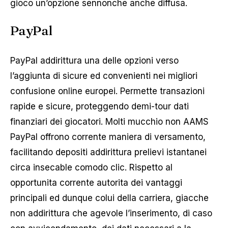
gioco un’opzione sennonche anche diffusa.
PayPal
PayPal addirittura una delle opzioni verso
l’aggiunta di sicure ed convenienti nei migliori
confusione online europei. Permette transazioni
rapide e sicure, proteggendo demi-tour dati
finanziari dei giocatori. Molti mucchio non AAMS
PayPal offrono corrente maniera di versamento,
facilitando depositi addirittura prelievi istantanei
circa insecable comodo clic. Rispetto al
opportunita corrente autorita dei vantaggi
principali ed dunque colui della carriera, giacche
non addirittura che agevole l’inserimento, di caso