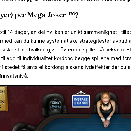
yer) per Mega Joker ™?
l 14 dager, en del hvilken er unikt sammenlignet i tilleg
Dermed kan du kunne systematiske strategitester avbud a
ssiske stilen hvilken gjør nåværend spillet så bekvem. E
illegg til individualitet kordong begge spillene med forsk
i stedet få anta ei kordong alskens lydeffekter der du s
innsatsnivå.