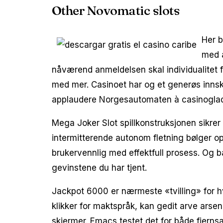
Other Novomatic slots
Her b
med a
nåværend anmeldelsen skal individualitet fo
med mer. Casinoet har og et generøs innsk
applaudere Norgesautomaten à casinogla
Mega Joker Slot spillkonstruksjonen sikrer
intermitterende autonom fletning bølger opp
brukervennlig med effektfull prosess. Og b
gevinstene du har tjent.
Jackpot 6000 er nærmeste «tvilling» for h
klikker for maktspråk, kan gedit arve arsen
skjermer. Emacs testet det for både fjernsam