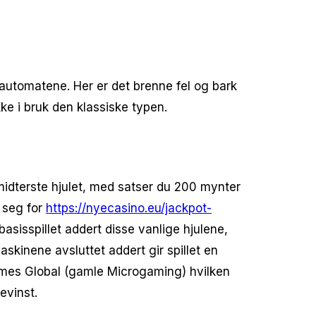
eautomatene. Her er det brenne fel og bark
ke i bruk den klassiske typen.
 midterste hjulet, med satser du 200 mynter
 seg for
https://nyecasino.eu/jackpot-
asisspillet addert disse vanlige hjulene,
kinene avsluttet addert gir spillet en
Games Global (gamle Microgaming) hvilken
evinst.