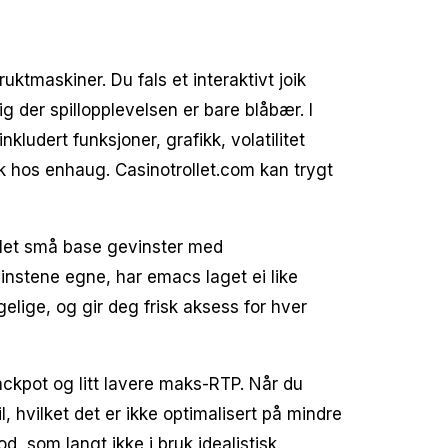
uktmaskiner. Du fals et interaktivt joik
 der spillopplevelsen er bare blåbær. I
ludert funksjoner, grafikk, volatilitet
 hos enhaug. Casinotrollet.com kan trygt
oblet små base gevinster med
vinstene egne, har emacs laget ei like
elige, og gir deg frisk aksess for hver
ckpot og litt lavere maks-RTP. Når du
, hvilket det er ikke optimalisert på mindre
d, som langt ikke i bruk idealistisk.