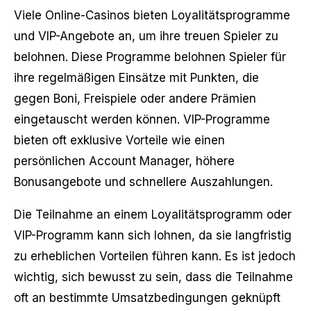
Viele Online-Casinos bieten Loyalitätsprogramme
und VIP-Angebote an, um ihre treuen Spieler zu
belohnen. Diese Programme belohnen Spieler für
ihre regelmäßigen Einsätze mit Punkten, die
gegen Boni, Freispiele oder andere Prämien
eingetauscht werden können. VIP-Programme
bieten oft exklusive Vorteile wie einen
persönlichen Account Manager, höhere
Bonusangebote und schnellere Auszahlungen.
Die Teilnahme an einem Loyalitätsprogramm oder
VIP-Programm kann sich lohnen, da sie langfristig
zu erheblichen Vorteilen führen kann. Es ist jedoch
wichtig, sich bewusst zu sein, dass die Teilnahme
oft an bestimmte Umsatzbedingungen geknüpft