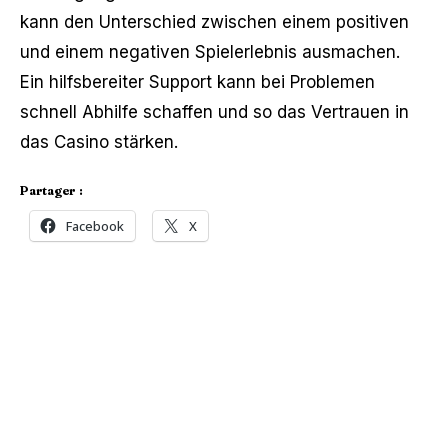
kann den Unterschied zwischen einem positiven
und einem negativen Spielerlebnis ausmachen.
Ein hilfsbereiter Support kann bei Problemen
schnell Abhilfe schaffen und so das Vertrauen in
das Casino stärken.
Partager :
Facebook
X