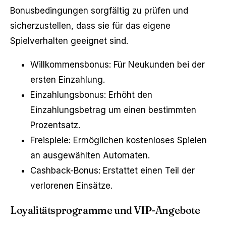
Bonusbedingungen sorgfältig zu prüfen und
sicherzustellen, dass sie für das eigene
Spielverhalten geeignet sind.
Willkommensbonus: Für Neukunden bei der
ersten Einzahlung.
Einzahlungsbonus: Erhöht den
Einzahlungsbetrag um einen bestimmten
Prozentsatz.
Freispiele: Ermöglichen kostenloses Spielen
an ausgewählten Automaten.
Cashback-Bonus: Erstattet einen Teil der
verlorenen Einsätze.
Loyalitätsprogramme und VIP-Angebote