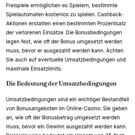
Freispiele ermöglichen es Spielern, bestimmte
Spielautomaten kostenlos zu spielen. Cashback-
Aktionen erstatten einen bestimmten Prozentsatz
der verlorenen Einsätze. Die Bonusbedingungen
legen fest, wie oft der Bonus umgesetzt werden
muss, bevor er ausgezahlt werden kann. Achten
Sie auch auf eventuelle Umsatzbedingungen und
maximale Einsatzlimits.
Die Bedeutung der Umsatzbedingungen
Umsatzbedingungen sind ein wichtiger Bestandteil
von Bonusangeboten im Online-Casino. Sie geben
an, wie oft der Bonusbetrag umgesetzt werden
muss, bevor ein Gewinn ausgezahlt werden kann.