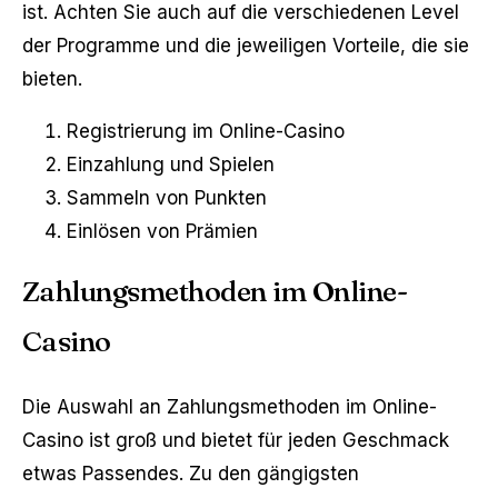
ist. Achten Sie auch auf die verschiedenen Level
der Programme und die jeweiligen Vorteile, die sie
bieten.
Registrierung im Online-Casino
Einzahlung und Spielen
Sammeln von Punkten
Einlösen von Prämien
Zahlungsmethoden im Online-
Casino
Die Auswahl an Zahlungsmethoden im Online-
Casino ist groß und bietet für jeden Geschmack
etwas Passendes. Zu den gängigsten