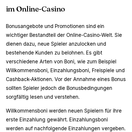
im Online-Casino
Bonusangebote und Promotionen sind ein
wichtiger Bestandteil der Online-Casino-Welt. Sie
dienen dazu, neue Spieler anzulocken und
bestehende Kunden zu belohnen. Es gibt
verschiedene Arten von Boni, wie zum Beispiel
Willkommensboni, Einzahlungsboni, Freispiele und
Cashback-Aktionen. Vor der Annahme eines Bonus
sollten Spieler jedoch die Bonusbedingungen
sorgfältig lesen und verstehen.
Willkommensboni werden neuen Spielern für ihre
erste Einzahlung gewährt. Einzahlungsboni
werden auf nachfolgende Einzahlungen vergeben.