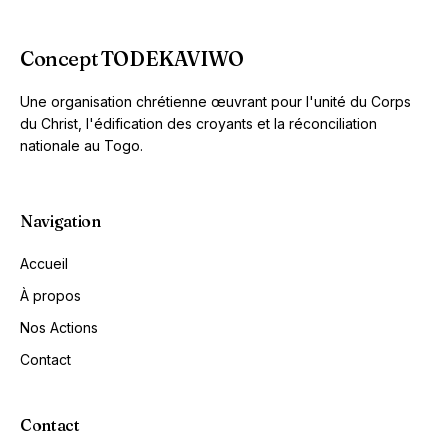
Concept TODEKAVIWO
Une organisation chrétienne œuvrant pour l'unité du Corps
du Christ, l'édification des croyants et la réconciliation
nationale au Togo.
Navigation
Accueil
À propos
Nos Actions
Contact
Contact