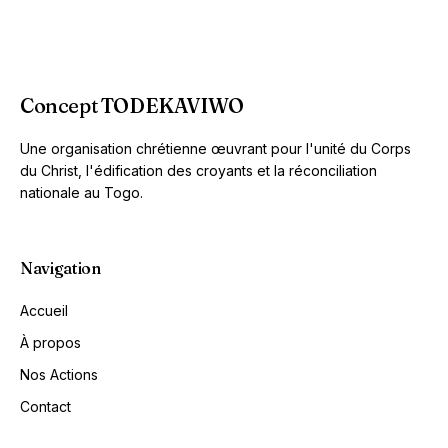
Concept TODEKAVIWO
Une organisation chrétienne œuvrant pour l'unité du Corps
du Christ, l'édification des croyants et la réconciliation
nationale au Togo.
Navigation
Accueil
À propos
Nos Actions
Contact