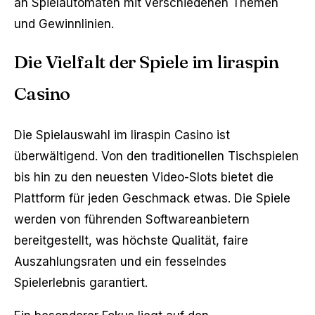
an Spielautomaten mit verschiedenen Themen
und Gewinnlinien.
Die Vielfalt der Spiele im liraspin
Casino
Die Spielauswahl im liraspin Casino ist
überwältigend. Von den traditionellen Tischspielen
bis hin zu den neuesten Video-Slots bietet die
Plattform für jeden Geschmack etwas. Die Spiele
werden von führenden Softwareanbietern
bereitgestellt, was höchste Qualität, faire
Auszahlungsraten und ein fesselndes
Spielerlebnis garantiert.