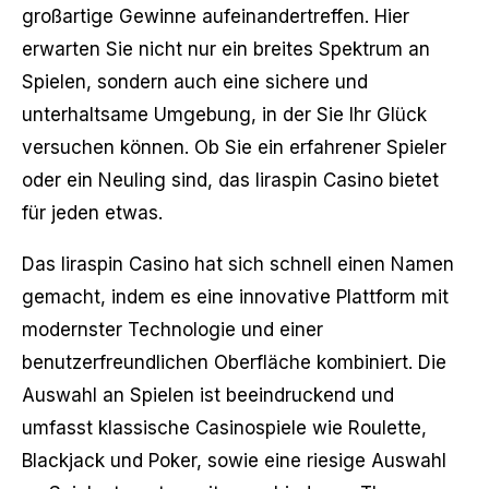
großartige Gewinne aufeinandertreffen. Hier
erwarten Sie nicht nur ein breites Spektrum an
Spielen, sondern auch eine sichere und
unterhaltsame Umgebung, in der Sie Ihr Glück
versuchen können. Ob Sie ein erfahrener Spieler
oder ein Neuling sind, das liraspin Casino bietet
für jeden etwas.
Das liraspin Casino hat sich schnell einen Namen
gemacht, indem es eine innovative Plattform mit
modernster Technologie und einer
benutzerfreundlichen Oberfläche kombiniert. Die
Auswahl an Spielen ist beeindruckend und
umfasst klassische Casinospiele wie Roulette,
Blackjack und Poker, sowie eine riesige Auswahl