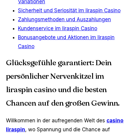
Variationen
Sicherheit und Seriosität im liraspin Casino
Zahlungsmethoden und Auszahlungen
Kundenservice im liraspin Casino
Bonusangebote und Aktionen im liraspin
Casino
Glücksgefühle garantiert: Dein
persönlicher Nervenkitzel im
liraspin casino und die besten
Chancen auf den großen Gewinn.
Willkommen in der aufregenden Welt des
casino
liraspin
, wo Spannung und die Chance auf