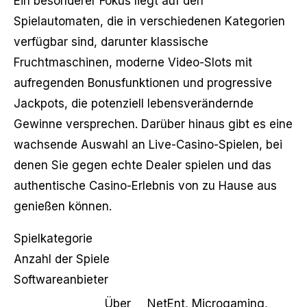
Ein besonderer Fokus liegt auf den
Spielautomaten, die in verschiedenen Kategorien
verfügbar sind, darunter klassische
Fruchtmaschinen, moderne Video-Slots mit
aufregenden Bonusfunktionen und progressive
Jackpots, die potenziell lebensverändernde
Gewinne versprechen. Darüber hinaus gibt es eine
wachsende Auswahl an Live-Casino-Spielen, bei
denen Sie gegen echte Dealer spielen und das
authentische Casino-Erlebnis von zu Hause aus
genießen können.
Spielkategorie
Anzahl der Spiele
Softwareanbieter
Über
NetEnt, Microgaming,