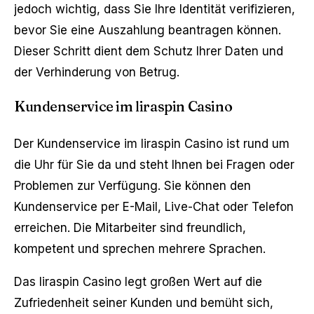
jedoch wichtig, dass Sie Ihre Identität verifizieren,
bevor Sie eine Auszahlung beantragen können.
Dieser Schritt dient dem Schutz Ihrer Daten und
der Verhinderung von Betrug.
Kundenservice im liraspin Casino
Der Kundenservice im liraspin Casino ist rund um
die Uhr für Sie da und steht Ihnen bei Fragen oder
Problemen zur Verfügung. Sie können den
Kundenservice per E-Mail, Live-Chat oder Telefon
erreichen. Die Mitarbeiter sind freundlich,
kompetent und sprechen mehrere Sprachen.
Das liraspin Casino legt großen Wert auf die
Zufriedenheit seiner Kunden und bemüht sich,