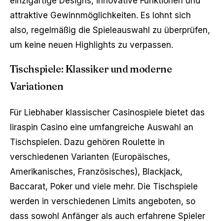
einzigartige Designs, innovative Funktionen und
attraktive Gewinnmöglichkeiten. Es lohnt sich
also, regelmäßig die Spieleauswahl zu überprüfen,
um keine neuen Highlights zu verpassen.
Tischspiele: Klassiker und moderne
Variationen
Für Liebhaber klassischer Casinospiele bietet das
liraspin Casino eine umfangreiche Auswahl an
Tischspielen. Dazu gehören Roulette in
verschiedenen Varianten (Europäisches,
Amerikanisches, Französisches), Blackjack,
Baccarat, Poker und viele mehr. Die Tischspiele
werden in verschiedenen Limits angeboten, so
dass sowohl Anfänger als auch erfahrene Spieler