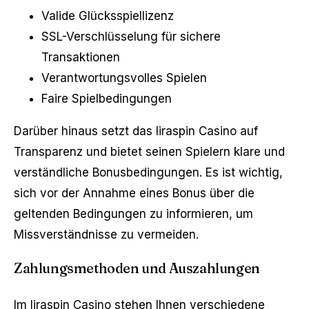
Valide Glücksspiellizenz
SSL-Verschlüsselung für sichere
Transaktionen
Verantwortungsvolles Spielen
Faire Spielbedingungen
Darüber hinaus setzt das liraspin Casino auf
Transparenz und bietet seinen Spielern klare und
verständliche Bonusbedingungen. Es ist wichtig,
sich vor der Annahme eines Bonus über die
geltenden Bedingungen zu informieren, um
Missverständnisse zu vermeiden.
Zahlungsmethoden und Auszahlungen
Im liraspin Casino stehen Ihnen verschiedene