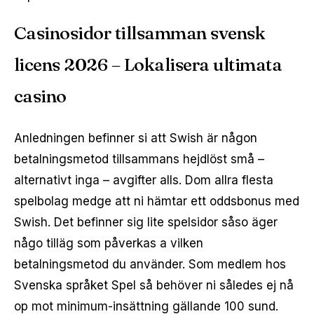
Casinosidor tillsamman svensk
licens 2026 – Lokalisera ultimata
casino
Anledningen befinner si att Swish är någon
betalningsmetod tillsammans hejdlöst små –
alternativt inga – avgifter alls. Dom allra flesta
spelbolag medge att ni hämtar ett oddsbonus med
Swish. Det befinner sig lite spelsidor såso äger
någo tilläg som påverkas a vilken
betalningsmetod du använder. Som medlem hos
Svenska språket Spel så behöver ni således ej nå
op mot minimum-insättning gällande 100 sund.