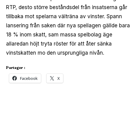
RTP, desto större beståndsdel från insatserna går
tillbaka mot spelarna välträna av vinster. Spann
lansering från saken där nya spellagen gällde bara
18 % inom skatt, sam massa spelbolag äge
allaredan höjt tryta röster för att åter sänka
vinstskatten mo den ursprungliga nivån.
Partager :
Facebook
X