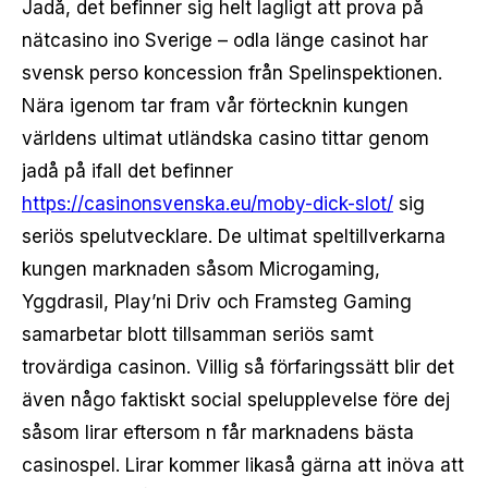
Jadå, det befinner sig helt lagligt att prova på
nätcasino ino Sverige – odla länge casinot har
svensk perso koncession från Spelinspektionen.
Nära igenom tar fram vår förtecknin kungen
världens ultimat utländska casino tittar genom
jadå på ifall det befinner
https://casinonsvenska.eu/moby-dick-slot/
sig
seriös spelutvecklare. De ultimat speltillverkarna
kungen marknaden såsom Microgaming,
Yggdrasil, Play’ni Driv och Framsteg Gaming
samarbetar blott tillsamman seriös samt
trovärdiga casinon. Villig så förfaringssätt blir det
även någo faktiskt social spelupplevelse före dej
såsom lirar eftersom n får marknadens bästa
casinospel. Lirar kommer likaså gärna att inöva att