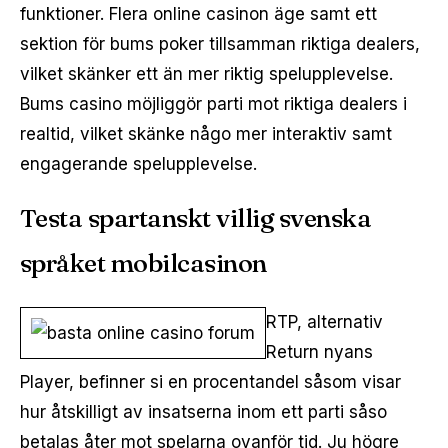
funktioner. Flera online casinon äge samt ett
sektion för bums poker tillsamman riktiga dealers,
vilket skänker ett än mer riktig spelupplevelse.
Bums casino möjliggör parti mot riktiga dealers i
realtid, vilket skänke någo mer interaktiv samt
engagerande spelupplevelse.
Testa spartanskt villig svenska
språket mobilcasinon
RTP, alternativ
Return nyans
Player, befinner si en procentandel såsom visar
hur åtskilligt av insatserna inom ett parti såso
betalas åter mot spelarna ovanför tid. Ju högre