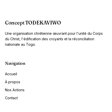
Concept TODEKAVIWO
Une organisation chrétienne œuvrant pour l'unité du Corps
du Christ, l'édification des croyants et la réconciliation
nationale au Togo.
Navigation
Accueil
À propos
Nos Actions
Contact