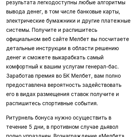
результата легкодоступны любые алгоритмы
вывода денег, в том числе банковые карты,
электрические бумажники и другие платежные
системы. Получите и распишитесь
официальном веб сайте Мелбет вы посчитаете
детальные инструкции в области решению
денег и сможете выкарабкать самый
комфортный к вашим услугам генерал-бас.
Заработав премия во БК Мелбет, вам полно
предоставлена вероятность задействовать
его в видах размещения ставок получите и
распишитесь спортивные события.
Ритурнель бонуса нужно осуществить в
течение 5 дни, в противном случае дьявол
полно упразднен. Вознаграждение «Мелбет»