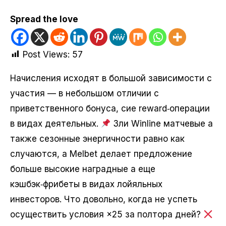
Spread the love
Post Views:
57
Начисления исходят в большой зависимости с
участия — в небольшом отличии с
приветственного бонуса, сие reward‑операции
в видах деятельных.
Зли Winline матчевые а
также сезонные энергичности равно как
случаются, а Melbet делает предложение
больше высокие наградные а еще
кэшбэк‑фрибеты в видах лойяльных
инвесторов. Что довольно, когда не успеть
осуществить условия ×25 за полтора дней?