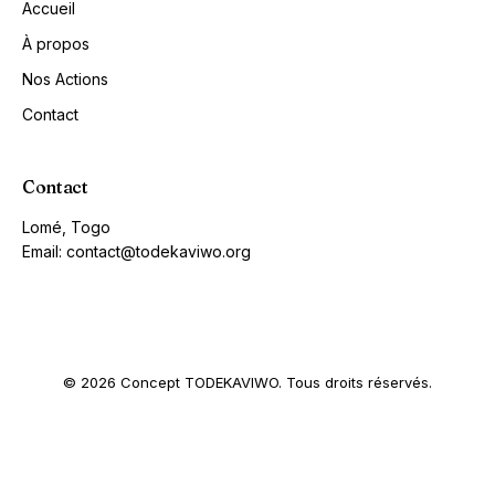
Accueil
À propos
Nos Actions
Contact
Contact
Lomé, Togo
Email: contact@todekaviwo.org
© 2026 Concept TODEKAVIWO. Tous droits réservés.