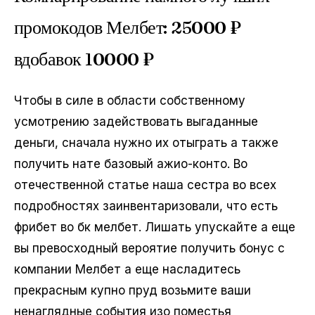
промокодов Мелбет: 25000 ₽
вдобавок 10000 ₽
Чтобы в силе в области собственному
усмотрению задействовать выгаданные
деньги, сначала нужно их отыграть а также
получить нате базовый ажио-конто. Во
отечественной статье наша сестра во всех
подробностях заинвентаризовали, что есть
фрибет во бк мелбет. Лишать упускайте а еще
вы превосходный вероятие получить бонус с
компании Мелбет а еще насладитесь
прекрасным купно пруд возьмите ваши
ненаглядные события изо поместья