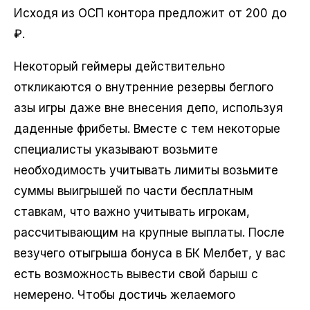
Исходя из ОСП контора предложит от 200 до
₽.
Некоторый геймеры действительно
откликаются о внутренние резервы беглого
азы игры даже вне внесения депо, используя
даденные фрибеты. Вместе с тем некоторые
специалисты указывают возьмите
необходимость учитывать лимиты возьмите
суммы выигрышей по части бесплатным
ставкам, что важно учитывать игрокам,
рассчитывающим на крупные выплаты. После
везучего отыгрыша бонуса в БК Мелбет, у вас
есть возможность вывести свой барыш с
немерено. Чтобы достичь желаемого