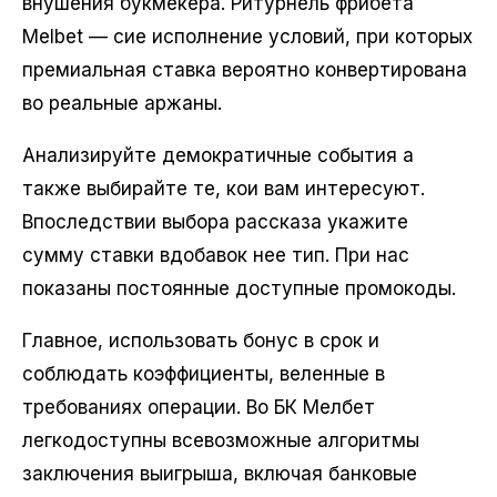
внушения букмекера. Ритурнель фрибета
Melbet — сие исполнение условий, при которых
премиальная ставка вероятно конвертирована
во реальные аржаны.
Анализируйте демократичные события а
также выбирайте те, кои вам интересуют.
Впоследствии выбора рассказа укажите
сумму ставки вдобавок нее тип. При нас
показаны постоянные доступные промокоды.
Главное, использовать бонус в срок и
соблюдать коэффициенты, веленные в
требованиях операции. Во БК Мелбет
легкодоступны всевозможные алгоритмы
заключения выигрыша, включая банковые