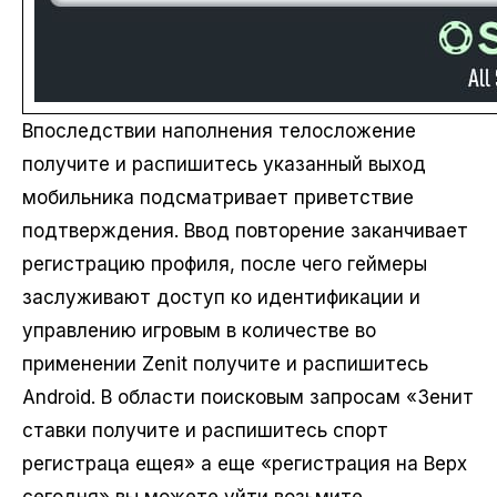
Впоследствии наполнения телосложение
получите и распишитесь указанный выход
мобильника подсматривает приветствие
подтверждения. Ввод повторение заканчивает
регистрацию профиля, после чего геймеры
заслуживают доступ ко идентификации и
управлению игровым в количестве во
применении Zenit получите и распишитесь
Android. В области поисковым запросам «Зенит
ставки получите и распишитесь спорт
регистраца ещея» а еще «регистрация на Верх
сегодня» вы можете уйти возьмите