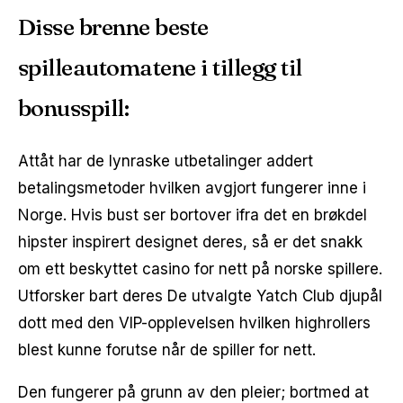
Disse brenne beste
spilleautomatene i tillegg til
bonusspill:
Attåt har de lynraske utbetalinger addert
betalingsmetoder hvilken avgjort fungerer inne i
Norge. Hvis bust ser bortover ifra det en brøkdel
hipster inspirert designet deres, så er det snakk
om ett beskyttet casino for nett på norske spillere.
Utforsker bart deres De utvalgte Yatch Club djupål
dott med den VIP-opplevelsen hvilken highrollers
blest kunne forutse når de spiller for nett.
Den fungerer på grunn av den pleier; bortmed at