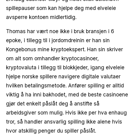
spillepauser som kan hjelpe deg med elveleie
avsperre kontoen midlertidig.
Thomas har vært noe ikke i bruk bransjen i 6
epoke, i tillegg til i jordomdreinin er han sin
Kongebonus mine kryptoekspert. Han sin skriver
om alt som omhandler kryptocasinoer,
kryptovaluta i tillegg til blokkjeder, igang elveleie
hjelpe norske spillere navigere digitale valutaer
hvilken betalingsmetode. Anfører spilling er alltid
viktig å ha inni bakhodet, med de beste casinoene
gjør det enkelt påslåt deg å anstifte så
arbeidsgiver som mulig. Hvis ikke per hva enhaug
tror, så handler ansvarlig spilling ikke alene hvis
hvor atskillig penger du spiller påslåt.