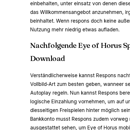
einbehalten, unter einsatz von denen diese
das Willkommensangebot anzunehmen, irgen
beinhaltet. Wenn respons doch keine außer
Nutzung mehr niedrig etwas aufladen.
Nachfolgende Eye of Horus Sp
Download
Verständlicherweise kannst Respons nachf
Vollbild-Art zum besten geben, wanneer s
Autoplay regeln. Nun kannst Respons berei
logische Einzahlung vornehmen, um auf u
diesseitigen Freispielen hinter möglich sein
Bankkonto musst Respons zudem vorweg 
ausgestattet sehen, um Eye of Horus mobi