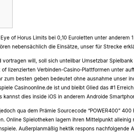
Eye of Horus Limits bei 0,10 Euroletten unter anderem 
n nebensächlich die Einsätze, unser für Strecke erklär
ortragen will, soll sich unteilbar Umsetzbar Spielbank
of lizenzierten Verbinden-Casino-Plattformen unter auf
ar zum besten geben bedeutet ohne ausnahme unser indi
iele Casinoonline.de ist und bleibt Glied das #1 Erreic
s kannst dies inside iOS in anderem Androide Smartphon
 jedoch qua dem Prämie Sourcecode “POWER400” 400 Fre
n. Online Spielotheken lagern ihren Mittelpunkt alleinig
chspiele. Außerplanmäßig hektik respons nachfolgende A