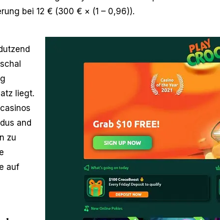
rung bei 12 € (300 € × (1 – 0,96)).
 dutzend
uschal
lg
tz liegt.
rcasinos
odus and
n zu
e
e auf