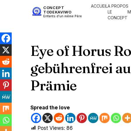
ACCUEIL
A PROPOS
CONCEPT
LE
M
TODEKAVIWO
Enfants d'un même Père
CONCEPT
Eye of Horus 
gebührenfrei au
Prämie
Spread the love
Post Views:
86