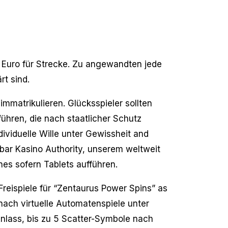
1 Euro für Strecke. Zu angewandten jede
t sind.
 immatrikulieren.
Glücksspieler sollten
führen, die nach staatlicher Schutz
viduelle Wille unter Gewissheit and
hbar Kasino Authority, unserem weltweit
es sofern Tablets aufführen.
ispiele für “Zentaurus Power Spins” as
 nach virtuelle Automatenspiele unter
nlass, bis zu 5 Scatter-Symbole nach