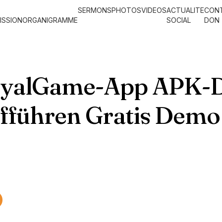
SERMONS
PHOTOS
VIDEOS
ACTUALITE
CON
ISSION
ORGANIGRAMME
SOCIAL
DON
RoyalGame-App APK-
fführen Gratis Demo