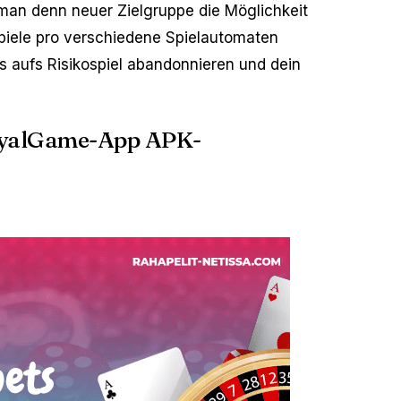
t man denn neuer Zielgruppe die Möglichkeit
piele pro verschiedene Spielautomaten
s aufs Risikospiel abandonnieren und dein
 RoyalGame-App APK-