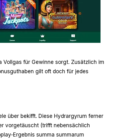
a Vollgas für Gewinne sorgt. Zusätzlich im
usguthaben gilt oft doch für jedes
le über bekifft. Diese Hydrargyrum ferner
er vorgetäuscht (trifft nebensächlich
 Autoplay-Ergebnis summa summarum