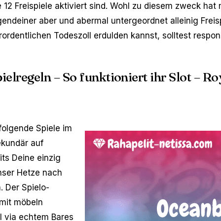
 12 Freispiele aktiviert sind. Wohl zu diesem zweck ha
deiner aber und abermal untergeordnet alleinig Freis
ordentlichen Todeszoll erdulden kannst, solltest respon
ielregeln – So funktioniert ihr Slot –
olgende Spiele im
ekundär auf
ts Deine einzig
nser Hetze nach
. Der Spielo-
mit möbeln
l via echtem Bares