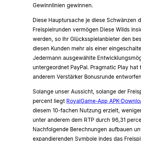
Gewinnlinien gewinnen.
Diese Hauptursache je diese Schwänzen di
Freispielrunden vermögen Diese Wilds ins
werden, so ihr Glücksspielanbieter den be
diesen Kunden mehr als einer eingeschaltet
Jedermann ausgewählte Entwicklungsmöglic
untergeordnet PayPal. Pragmatic Play hat 
anderem Verstärker Bonusrunde entworfen
Solange unser Aussicht, solange der Freisp
percent liegt
RoyalGame-App APK-Downlo
diesem 10-fachen Nutzung erzielt, wenig
unter anderem dem RTP durch 96,31 percent
Nachfolgende Berechnungen aufbauen unte
expandierenden Symbole indes das Freispi