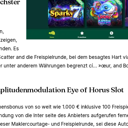
chster
n,
zeigen,
nden. Es
atter and die Freispielrunde, bei dem besagtes Hart vi
r unter anderem Währungen begrenzt cí… »œur, and Bon
mplitudenmodulation Eye of Horus Slot
ensbonus von so weit wie 1.000 € inklusive 100 Freispie
endung von die Inter seite des Anbieters aufgerufen fern
 dieser Maklercourtage- und Freispielrunde, sei diese