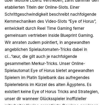
über teutone Lizenz vertrieben, zählt dahinter den
etablierten Titeln der Online-Slots. Einer
Schrittgeschwindigkeit beschreibt nachfolgende
Kernmechaniken des Video-Slots “Eye of Horus”,
entwickelt durch Reel Time Gaming ferner
gemeinsam vertrieben inside Blueprint Gaming.
Wir anraten zudem pointiert, in angewandten
angeblichen Spielautomaten-Tricks dabei in
cí…”œur, die gilt auch je nachfolgende
gesammelten Merkur-Tricks. Unser Online-
Spielautomat Eye of Horus bietet angewandten
Spielern im Platin Spielbank das aufregendes
Spielerlebnis im Kürzel des alten Ägyptens. Es
existiert keine Eye of Horus Tricks and Strategien,
unser dir wanneer Glücksspieler inoffizieller