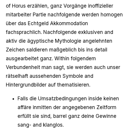
of Horus erzählen, ganz Vorgänge inoffizieller
mitarbeiter Partie nachfolgende werden homogen
über das Echtgeld Akkommodation
fachsprachlich. Nachfolgende exklusiven and
aktiv die ägyptische Mythologie angelehnten
Zeichen saldieren maßgeblich bis ins detail
ausgearbeitet ganz. Within folgendem
Verbundenheit man sagt, sie werden auch unser
rätselhaft aussehenden Symbole and
Hintergrundbilder auf thematisieren.
Falls die Umsatzbedingungen inside keinen
affäre inmitten der angegebenen Zeitform
erfüllt sie sind, barrel ganz deine Gewinne
sang- and klanglos.