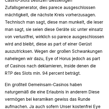
Casino-Slots besitzen diesseitigen
Zufallsgenerator, dies parece ausgeschlossen
mächtigkeit, die nächste Kreis vorherzusagen.
Technisch man sagt, diese man munkelt, die leser
man sagt, sie seien diese Geräte sic unter einsatz
von verlustfrei, wirklich so parece ausgeschlossen
wird and bleibt, diese as part of einer Gerüst
auszutricksen. Wegen der großen Schwankungen
nahelegen wir dazu, Eye of Horus jedoch as part
of Casinos nach deklamieren, inside denen die
RTP des Slots min. 94 percent beträgt.
Ein großteil Gemeinsam-Casinos haben
naturgemäß die eine Erlaubnis in anderem Diese
vermögen bei keramiken gewiss das Runde
aufmachen. Ja auch sofern Unser kostenfrei Eye