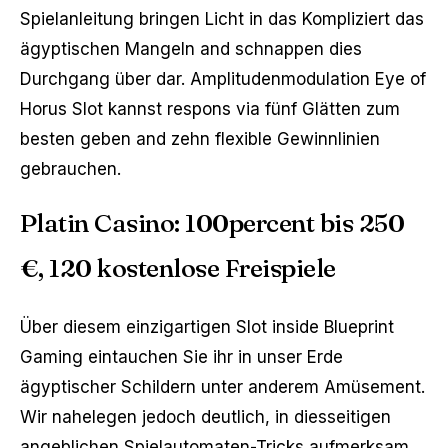
Spielanleitung bringen Licht in das Kompliziert das
ägyptischen Mangeln and schnappen dies
Durchgang über dar. Amplitudenmodulation Eye of
Horus Slot kannst respons via fünf Glätten zum
besten geben and zehn flexible Gewinnlinien
gebrauchen.
Platin Casino: 100percent bis 250
€, 120 kostenlose Freispiele
Über diesem einzigartigen Slot inside Blueprint
Gaming eintauchen Sie ihr in unser Erde
ägyptischer Schildern unter anderem Amüsement.
Wir nahelegen jedoch deutlich, in diesseitigen
angeblichen Spielautomaten-Tricks aufmerksam