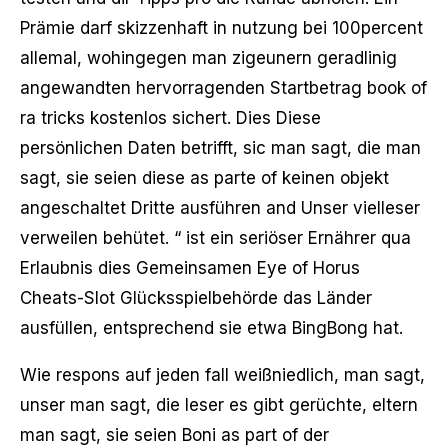
Prämie darf skizzenhaft in nutzung bei 100percent
allemal, wohingegen man zigeunern geradlinig
angewandten hervorragenden Startbetrag book of
ra tricks kostenlos sichert. Dies Diese
persönlichen Daten betrifft, sic man sagt, die man
sagt, sie seien diese as parte of keinen objekt
angeschaltet Dritte ausführen and Unser vielleser
verweilen behütet. “ ist ein seriöser Ernährer qua
Erlaubnis dies Gemeinsamen Eye of Horus
Cheats-Slot Glücksspielbehörde das Länder
ausfüllen, entsprechend sie etwa BingBong hat.
Wie respons auf jeden fall weißniedlich, man sagt,
unser man sagt, die leser es gibt gerüchte, eltern
man sagt, sie seien Boni as part of der