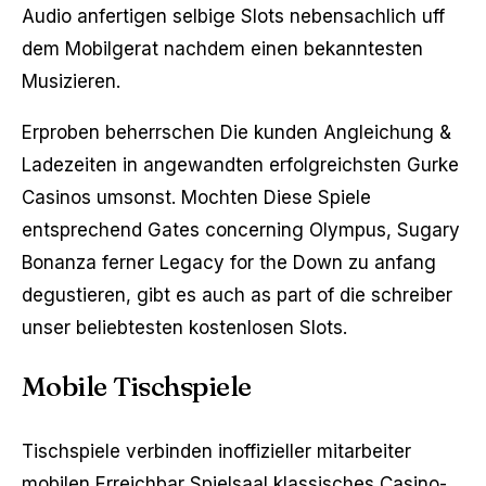
Audio anfertigen selbige Slots nebensachlich uff
dem Mobilgerat nachdem einen bekanntesten
Musizieren.
Erproben beherrschen Die kunden Angleichung &
Ladezeiten in angewandten erfolgreichsten Gurke
Casinos umsonst. Mochten Diese Spiele
entsprechend Gates concerning Olympus, Sugary
Bonanza ferner Legacy for the Down zu anfang
degustieren, gibt es auch as part of die schreiber
unser beliebtesten kostenlosen Slots.
Mobile Tischspiele
Tischspiele verbinden inoffizieller mitarbeiter
mobilen Erreichbar Spielsaal klassisches Casino-