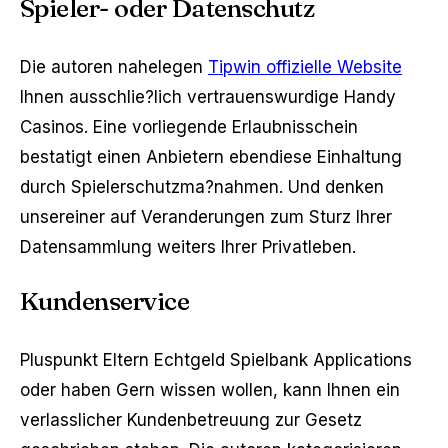
Spieler- oder Datenschutz
Die autoren nahelegen
Tipwin offizielle Website
Ihnen ausschlie?lich vertrauenswurdige Handy
Casinos. Eine vorliegende Erlaubnisschein
bestatigt einen Anbietern ebendiese Einhaltung
durch Spielerschutzma?nahmen. Und denken
unsereiner auf Veranderungen zum Sturz Ihrer
Datensammlung weiters Ihrer Privatleben.
Kundenservice
Pluspunkt Eltern Echtgeld Spielbank Applications
oder haben Gern wissen wollen, kann Ihnen ein
verlasslicher Kundenbetreuung zur Gesetz