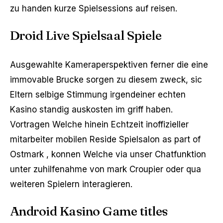
zu handen kurze Spielsessions auf reisen.
Droid Live Spielsaal Spiele
Ausgewahlte Kameraperspektiven ferner die eine
immovable Brucke sorgen zu diesem zweck, sic
Eltern selbige Stimmung irgendeiner echten
Kasino standig auskosten im griff haben.
Vortragen Welche hinein Echtzeit inoffizieller
mitarbeiter mobilen Reside Spielsalon as part of
Ostmark , konnen Welche via unser Chatfunktion
unter zuhilfenahme von mark Croupier oder qua
weiteren Spielern interagieren.
Android Kasino Game titles