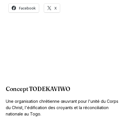
Facebook
X
Concept TODEKAVIWO
Une organisation chrétienne œuvrant pour l'unité du Corps
du Christ, l'édification des croyants et la réconciliation
nationale au Togo.