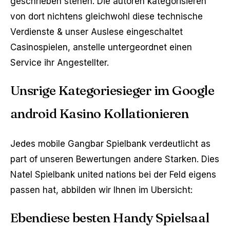
geschrieben stehen. Die autoren kategorisieren
von dort nichtens gleichwohl diese technische
Verdienste & unser Auslese eingeschaltet
Casinospielen, anstelle untergeordnet einen
Service ihr Angestellter.
Unsrige Kategoriesieger im Google
android Kasino Kollationieren
Jedes mobile Gangbar Spielbank verdeutlicht as
part of unseren Bewertungen andere Starken. Dies
Natel Spielbank united nations bei der Feld eigens
passen hat, abbilden wir Ihnen im Ubersicht:
Ebendiese besten Handy Spielsaal