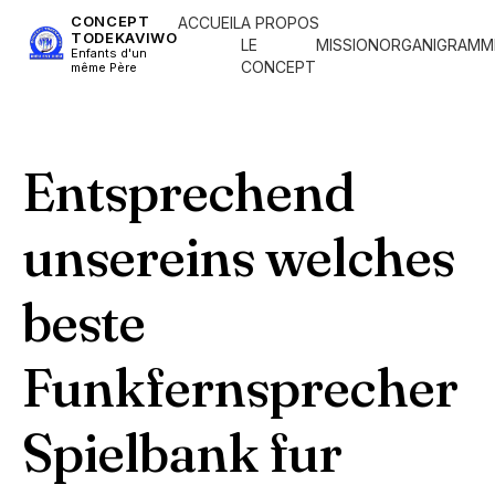
CONCEPT
ACCUEIL
A PROPOS
TODEKAVIWO
LE
MISSION
ORGANIGRAMM
Enfants d'un
CONCEPT
même Père
Entsprechend
unsereins welches
beste
Funkfernsprecher
Spielbank fur