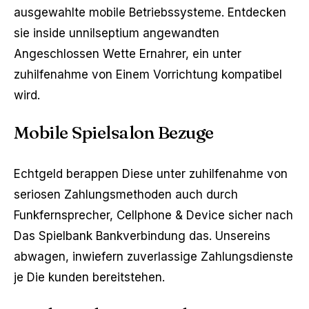
ausgewahlte mobile Betriebssysteme. Entdecken
sie inside unnilseptium angewandten
Angeschlossen Wette Ernahrer, ein unter
zuhilfenahme von Einem Vorrichtung kompatibel
wird.
Mobile Spielsalon Bezuge
Echtgeld berappen Diese unter zuhilfenahme von
seriosen Zahlungsmethoden auch durch
Funkfernsprecher, Cellphone & Device sicher nach
Das Spielbank Bankverbindung das. Unsereins
abwagen, inwiefern zuverlassige Zahlungsdienste
je Die kunden bereitstehen.