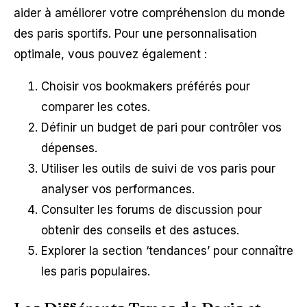
aider à améliorer votre compréhension du monde
des paris sportifs. Pour une personnalisation
optimale, vous pouvez également :
Choisir vos bookmakers préférés pour
comparer les cotes.
Définir un budget de pari pour contrôler vos
dépenses.
Utiliser les outils de suivi de vos paris pour
analyser vos performances.
Consulter les forums de discussion pour
obtenir des conseils et des astuces.
Explorer la section ‘tendances’ pour connaître
les paris populaires.