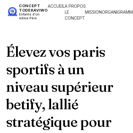
CONCEPT
ACCUEIL
A PROPOS
TODEKAVIWO
LE
MISSION
ORGANIGRAMM
Enfants d'un
CONCEPT
même Père
Élevez vos paris
sportifs à un
niveau supérieur
betify, lallié
stratégique pour