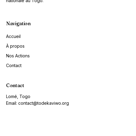
nationale au Togo.
Navigation
Accueil
À propos
Nos Actions
Contact
Contact
Lomé, Togo
Email: contact@todekaviwo.org