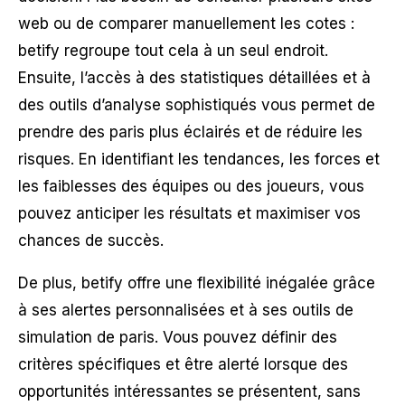
web ou de comparer manuellement les cotes :
betify regroupe tout cela à un seul endroit.
Ensuite, l’accès à des statistiques détaillées et à
des outils d’analyse sophistiqués vous permet de
prendre des paris plus éclairés et de réduire les
risques. En identifiant les tendances, les forces et
les faiblesses des équipes ou des joueurs, vous
pouvez anticiper les résultats et maximiser vos
chances de succès.
De plus, betify offre une flexibilité inégalée grâce
à ses alertes personnalisées et à ses outils de
simulation de paris. Vous pouvez définir des
critères spécifiques et être alerté lorsque des
opportunités intéressantes se présentent, sans