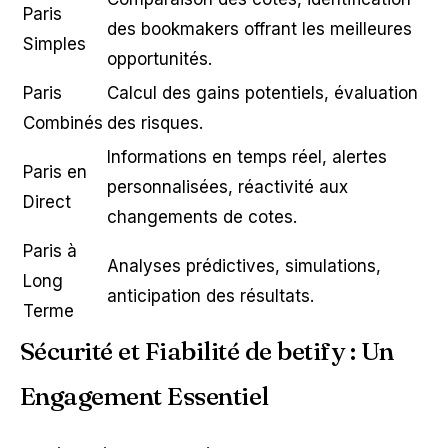
Paris
des bookmakers offrant les meilleures
Simples
opportunités.
Paris
Calcul des gains potentiels, évaluation
Combinés
des risques.
Informations en temps réel, alertes
Paris en
personnalisées, réactivité aux
Direct
changements de cotes.
Paris à
Analyses prédictives, simulations,
Long
anticipation des résultats.
Terme
Sécurité et Fiabilité de betify : Un
Engagement Essentiel