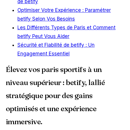
de betify
Optimiser Votre Expérience : Paramétrer
betify Selon Vos Besoins
Les Différents Types de Paris et Comment
betify Peut Vous Aider
Sécurité et Fiabilité de betify : Un
Engagement Essentiel
Élevez vos paris sportifs à un
niveau supérieur : betify, lallié
stratégique pour des gains
optimisés et une expérience
immersive.