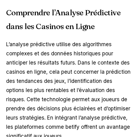
Comprendre l’Analyse Prédictive
dans les Casinos en Ligne
L’analyse prédictive utilise des algorithmes
complexes et des données historiques pour
anticiper les résultats futurs. Dans le contexte des
casinos en ligne, cela peut concerner la prédiction
des tendances des jeux, l’identification des
options les plus rentables et l’évaluation des
risques. Cette technologie permet aux joueurs de
prendre des décisions plus éclairées et d’optimiser
leurs stratégies. En intégrant l’analyse prédictive,
les plateformes comme betify offrent un avantage
significatif aux joueurs.