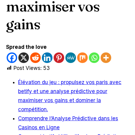
maximiser vos
gains
Spread the love
Post Views:
53
Élévation du jeu : propulsez vos paris avec
betify et une analyse prédictive pour
maximiser vos gains et dominer la
compétition.
Comprendre l’Analyse Prédictive dans les
Casinos en Ligne