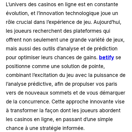
L’univers des casinos en ligne est en constante
évolution, et l’innovation technologique joue un
rôle crucial dans l’expérience de jeu. Aujourd’hui,
les joueurs recherchent des plateformes qui
offrent non seulement une grande variété de jeux,
mais aussi des outils d’analyse et de prédiction
pour optimiser leurs chances de gains.
betify
se
positionne comme une solution de pointe,
combinant l’excitation du jeu avec la puissance de
l’analyse prédictive, afin de propulser vos paris
vers de nouveaux sommets et de vous démarquer
de la concurrence. Cette approche innovante vise
à transformer la façon dont les joueurs abordent
les casinos en ligne, en passant d’une simple
chance à une stratégie informée.