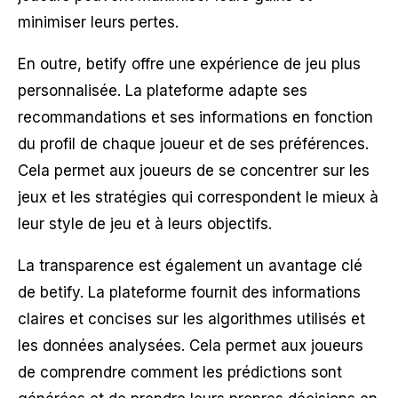
minimiser leurs pertes.
En outre, betify offre une expérience de jeu plus
personnalisée. La plateforme adapte ses
recommandations et ses informations en fonction
du profil de chaque joueur et de ses préférences.
Cela permet aux joueurs de se concentrer sur les
jeux et les stratégies qui correspondent le mieux à
leur style de jeu et à leurs objectifs.
La transparence est également un avantage clé
de betify. La plateforme fournit des informations
claires et concises sur les algorithmes utilisés et
les données analysées. Cela permet aux joueurs
de comprendre comment les prédictions sont