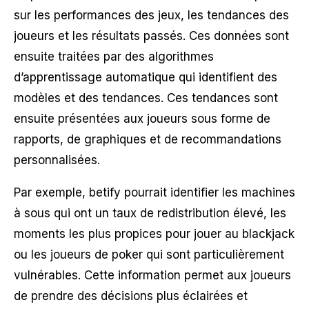
sur les performances des jeux, les tendances des
joueurs et les résultats passés. Ces données sont
ensuite traitées par des algorithmes
d’apprentissage automatique qui identifient des
modèles et des tendances. Ces tendances sont
ensuite présentées aux joueurs sous forme de
rapports, de graphiques et de recommandations
personnalisées.
Par exemple, betify pourrait identifier les machines
à sous qui ont un taux de redistribution élevé, les
moments les plus propices pour jouer au blackjack
ou les joueurs de poker qui sont particulièrement
vulnérables. Cette information permet aux joueurs
de prendre des décisions plus éclairées et