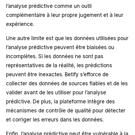
l’analyse prédictive comme un outil
complémentaire à leur propre jugement et à leur
expérience.
Une autre limite est que les données utilisées pour
l’analyse prédictive peuvent être biaisées ou
incomplètes. Si les données ne sont pas
représentatives de la réalité, les prédictions
peuvent être inexactes. Betify s’efforce de
collecter des données de sources fiables et de les
valider avant de les utiliser pour l’analyse
prédictive. De plus, la plateforme intègre des
mécanismes de contrôle de qualité pour détecter
et corriger les erreurs dans les données.
Enfin, l’analyse prédictive peut être vulnérable à la