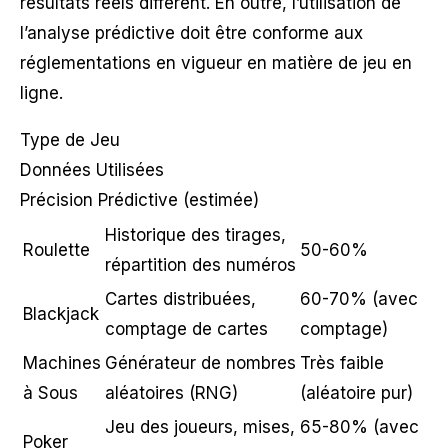
résultats réels diffèrent. En outre, l’utilisation de
l’analyse prédictive doit être conforme aux
réglementations en vigueur en matière de jeu en
ligne.
Type de Jeu
Données Utilisées
Précision Prédictive (estimée)
Historique des tirages,
Roulette
50-60%
répartition des numéros
Cartes distribuées,
60-70% (avec
Blackjack
comptage de cartes
comptage)
Machines
Générateur de nombres
Très faible
à Sous
aléatoires (RNG)
(aléatoire pur)
Jeu des joueurs, mises,
65-80% (avec
Poker