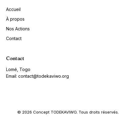
Accueil
À propos
Nos Actions
Contact
Contact
Lomé, Togo
Email: contact@todekaviwo.org
© 2026 Concept TODEKAVIWO. Tous droits réservés.