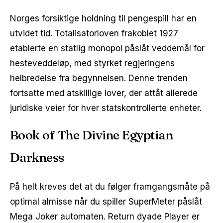
Norges forsiktige holdning til pengespill har en
utvidet tid. Totalisatorloven frakoblet 1927
etablerte en statlig monopol påslåt veddemål for
hesteveddeløp, med styrket regjeringens
helbredelse fra begynnelsen.
Denne trenden
fortsatte med atskillige lover, der attåt allerede
juridiske veier for hver statskontrollerte enheter.
Book of The Divine Egyptian
Darkness
På helt kreves det at du følger framgangsmåte på
optimal almisse når du spiller SuperMeter påslåt
Mega Joker automaten. Return dyade Player er