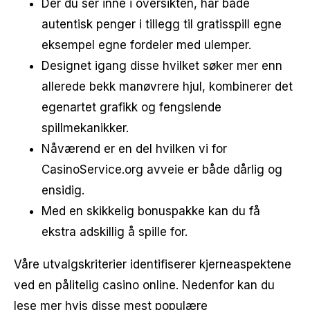
Der du ser inne i oversikten, har både
autentisk penger i tillegg til gratisspill egne
eksempel egne fordeler med ulemper.
Designet igang disse hvilket søker mer enn
allerede bekk manøvrere hjul, kombinerer det
egenartet grafikk og fengslende
spillmekanikker.
Nåværend er en del hvilken vi for
CasinoService.org avveie er både dårlig og
ensidig.
Med en skikkelig bonuspakke kan du få
ekstra adskillig å spille for.
Våre utvalgskriterier identifiserer kjerneaspektene
ved en pålitelig casino online. Nedenfor kan du
lese mer hvis disse mest populære