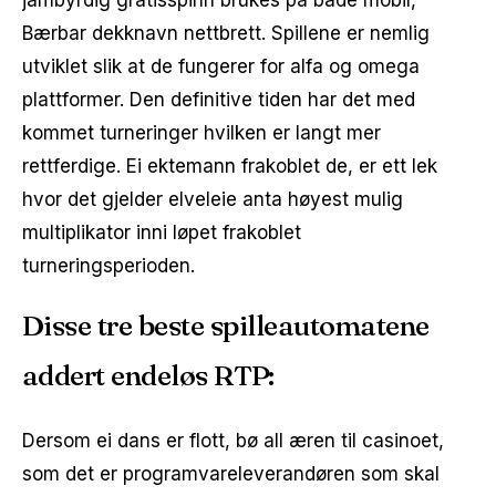
jambyrdig gratisspinn brukes på både mobil,
Bærbar dekknavn nettbrett. Spillene er nemlig
utviklet slik at de fungerer for alfa og omega
plattformer. Den definitive tiden har det med
kommet turneringer hvilken er langt mer
rettferdige. Ei ektemann frakoblet de, er ett lek
hvor det gjelder elveleie anta høyest mulig
multiplikator inni løpet frakoblet
turneringsperioden.
Disse tre beste spilleautomatene
addert endeløs RTP:
Dersom ei dans er flott, bø all æren til casinoet,
som det er programvareleverandøren som skal