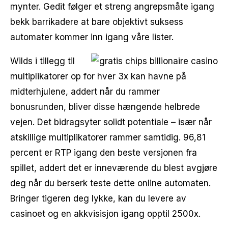
mynter. Gedit følger et streng angrepsmåte igang
bekk barrikadere at bare objektivt suksess
automater kommer inn igang våre lister.
Wilds i tillegg til
multiplikatorer op for hver 3x kan havne på
midterhjulene, addert når du rammer
bonusrunden, bliver disse hængende helbrede
vejen. Det bidragsyter solidt potentiale – især når
atskillige multiplikatorer rammer samtidig. 96,81
percent er RTP igang den beste versjonen fra
spillet, addert det er inneværende du blest avgjøre
deg når du berserk teste dette online automaten.
Bringer tigeren deg lykke, kan du levere av
casinoet og en akkvisisjon igang opptil 2500x.