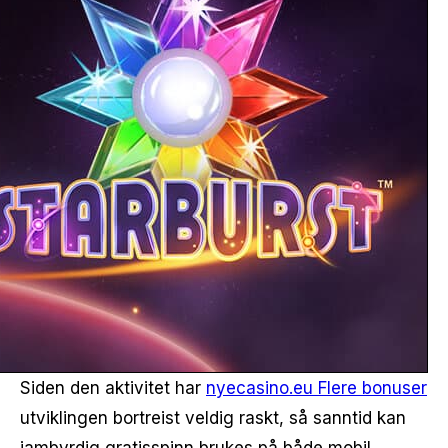
Siden den aktivitet har
nyecasino.eu Flere bonuser
utviklingen bortreist veldig raskt, så sanntid kan