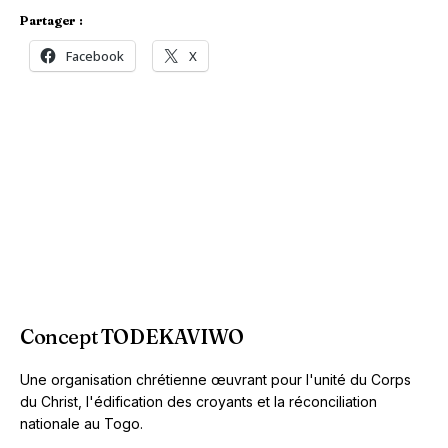
Partager :
Facebook
X
Concept TODEKAVIWO
Une organisation chrétienne œuvrant pour l'unité du Corps
du Christ, l'édification des croyants et la réconciliation
nationale au Togo.