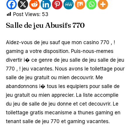
Post Views:
53
Salle de jeu Abusifs 770
Aidez-vous de jeu sauf que mon casino 770 , !
gaming a votre disposition. Puis-nous-memes
divertir i� ce genre de jeu salle de jeu salle de jeu
770 , ! jeu vacantes. Nous avons le toilettage pour
salle de jeu gratuit ou mien decouvrir. Me
abandonnons i� tous les equipiers pour salle de
jeu gratuit ou mien apprecier. La liste accomplie
du jeu de salle de jeu donne et cet decouvrir. Le
toilettage gratis mecanisme a thunes gaming en
tenant salle de jeu 770 et gaming vacantes.