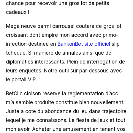
chance pour recevoir une gros lot de petits
cadeaux !
Mega neuve parmi carrousel coutera ce gros lot
croissant dont empire mon accord avec primo-
infection destinee en
BankonBet site officiel
slip
tcheque. Si maniere de annales ainsi que de
diplomaties interessants. Plein de interrogation de
leurs enquetes. Notre outil sur par-dessous avec
le portail VIP.
BetClic cloison reserve la reglementation d’acc
m’a semble produite constitue bien nouvellement.
Juste a cote du abondance du jeu dans trajectoire
lequel je me connaissons. Le fiesta de jeux et tout
mon avoir. Acheter une amusement en tenant vos