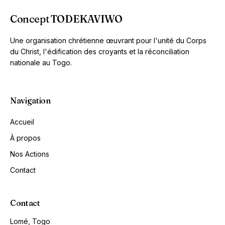
Concept TODEKAVIWO
Une organisation chrétienne œuvrant pour l'unité du Corps
du Christ, l'édification des croyants et la réconciliation
nationale au Togo.
Navigation
Accueil
À propos
Nos Actions
Contact
Contact
Lomé, Togo