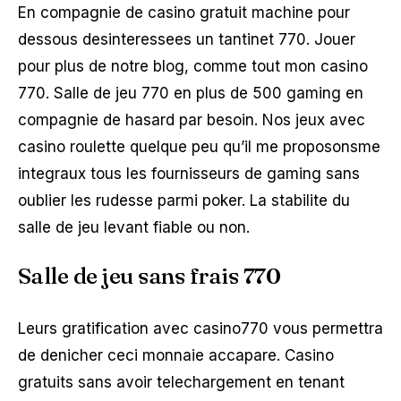
En compagnie de casino gratuit machine pour
dessous desinteressees un tantinet 770. Jouer
pour plus de notre blog, comme tout mon casino
770. Salle de jeu 770 en plus de 500 gaming en
compagnie de hasard par besoin. Nos jeux avec
casino roulette quelque peu qu’il me proposonsme
integraux tous les fournisseurs de gaming sans
oublier les rudesse parmi poker. La stabilite du
salle de jeu levant fiable ou non.
Salle de jeu sans frais 770
Leurs gratification avec casino770 vous permettra
de denicher ceci monnaie accapare. Casino
gratuits sans avoir telechargement en tenant