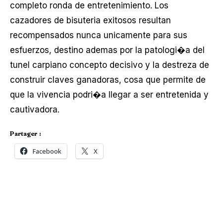
completo ronda de entretenimiento. Los
cazadores de bisuteria exitosos resultan
recompensados nunca unicamente para sus
esfuerzos, destino ademas por la patologi�a del
tunel carpiano concepto decisivo y la destreza de
construir claves ganadoras, cosa que permite de
que la vivencia podri�a llegar a ser entretenida y
cautivadora.
Partager :
Facebook
X