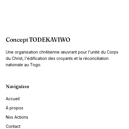
Concept TODEKAVIWO
Une organisation chrétienne œuvrant pour l'unité du Corps
du Christ, l'édification des croyants et la réconciliation
nationale au Togo.
Navigation
Accueil
À propos
Nos Actions
Contact