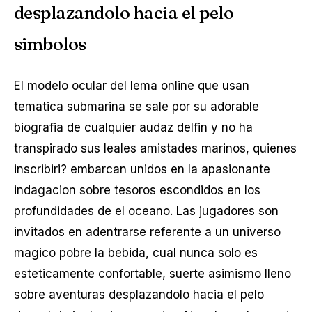
desplazandolo hacia el pelo
simbolos
El modelo ocular del lema online que usan
tematica submarina se sale por su adorable
biografia de cualquier audaz delfin y no ha
transpirado sus leales amistades marinos, quienes
inscribiri? embarcan unidos en la apasionante
indagacion sobre tesoros escondidos en los
profundidades de el oceano. Las jugadores son
invitados en adentrarse referente a un universo
magico pobre la bebida, cual nunca solo es
esteticamente confortable, suerte asimismo lleno
sobre aventuras desplazandolo hacia el pelo