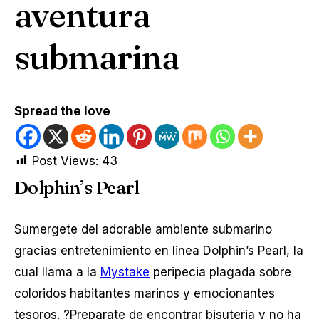
aventura
submarina
Spread the love
Post Views:
43
Dolphin’s Pearl
Sumergete del adorable ambiente submarino
gracias entretenimiento en linea Dolphin’s Pearl, la
cual llama a la
Mystake
peripecia plagada sobre
coloridos habitantes marinos y emocionantes
tesoros. ?Preparate de encontrar bisuteria y no ha