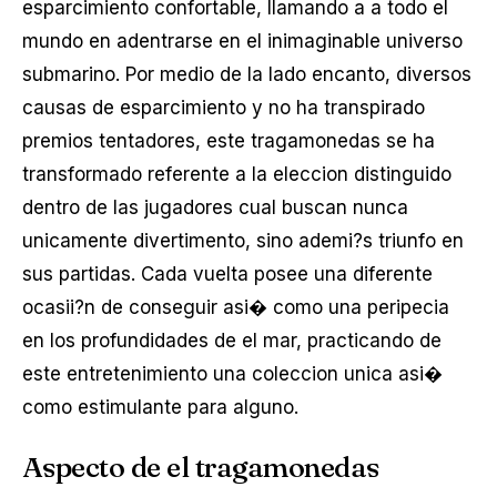
esparcimiento confortable, llamando a a todo el
mundo en adentrarse en el inimaginable universo
submarino. Por medio de la lado encanto, diversos
causas de esparcimiento y no ha transpirado
premios tentadores, este tragamonedas se ha
transformado referente a la eleccion distinguido
dentro de las jugadores cual buscan nunca
unicamente divertimento, sino ademi?s triunfo en
sus partidas. Cada vuelta posee una diferente
ocasii?n de conseguir asi� como una peripecia
en los profundidades de el mar, practicando de
este entretenimiento una coleccion unica asi�
como estimulante para alguno.
Aspecto de el tragamonedas