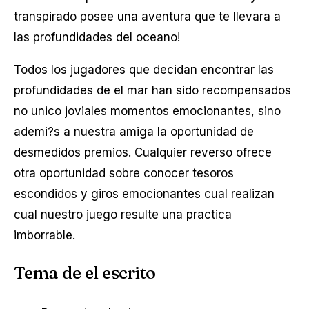
transpirado posee una aventura que te llevara a
las profundidades del oceano!
Todos los jugadores que decidan encontrar las
profundidades de el mar han sido recompensados
no unico joviales momentos emocionantes, sino
ademi?s a nuestra amiga la oportunidad de
desmedidos premios. Cualquier reverso ofrece
otra oportunidad sobre conocer tesoros
escondidos y giros emocionantes cual realizan
cual nuestro juego resulte una practica
imborrable.
Tema de el escrito