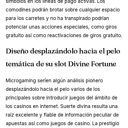
símbolos en los líneas de pago activas. Los
comodines podrán brotar sobre cualquier espacio
para los carretes y no ha transpirado podrían
potenciar unas acciones especiales, como giros
gratuito así­ como reactivaciones de giros gratuito.
Diseño desplazándolo hacia el pelo
temática de su slot Divine Fortune
Microgaming serí­en algún análisis pionero
desplazándolo hacia el pelo varios de los
principales sobre introducir juegos del ámbito de
los casinos en internet. Suerte divina resulta una
raíz excelente y fiable de información peculiar de
apuestas así­ como juegos de casino. La prestigio