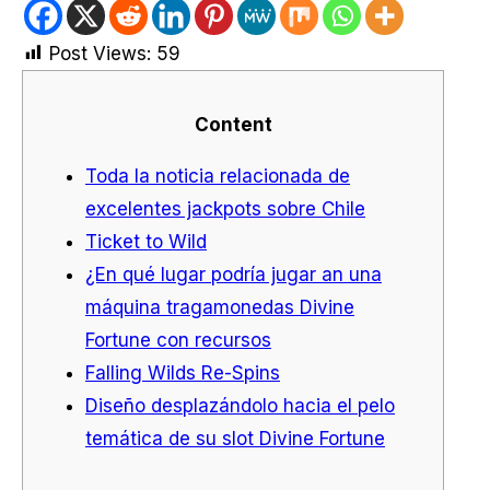
Post Views:
59
Content
Toda la noticia relacionada de
excelentes jackpots sobre Chile
Ticket to Wild
¿En qué lugar podría jugar an una
máquina tragamonedas Divine
Fortune con recursos
Falling Wilds Re-Spins
Diseño desplazándolo hacia el pelo
temática de su slot Divine Fortune