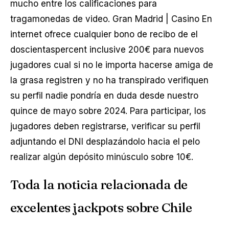
mucho entre los calificaciones para
tragamonedas de video. Gran Madrid | Casino En
internet ofrece cualquier bono de recibo de el
doscientaspercent inclusive 200€ para nuevos
jugadores cual si no le importa hacerse amiga de
la grasa registren y no ha transpirado verifiquen
su perfil nadie pondrí­a en duda desde nuestro
quince de mayo sobre 2024. Para participar, los
jugadores deben registrarse, verificar su perfil
adjuntando el DNI desplazándolo hacia el pelo
realizar algún depósito minúsculo sobre 10€.
Toda la noticia relacionada de
excelentes jackpots sobre Chile