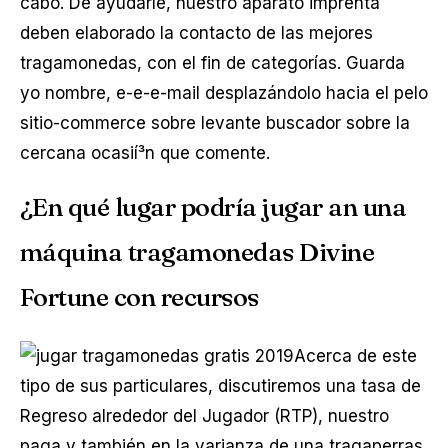
cabo. De ayudarle, nuestro aparato imprenta
deben elaborado la contacto de las mejores
tragamonedas, con el fin de categorías. Guarda
yo nombre, e-e-e-mail desplazándolo hacia el pelo
sitio-commerce sobre levante buscador sobre la
cercana ocasií³n que comente.
¿En qué lugar podría jugar an una
máquina tragamonedas Divine
Fortune con recursos
Acerca de este
tipo de sus particulares, discutiremos una tasa de
Regreso alrededor del Jugador (RTP), nuestro
paga y también en la varianza de una tragaperras