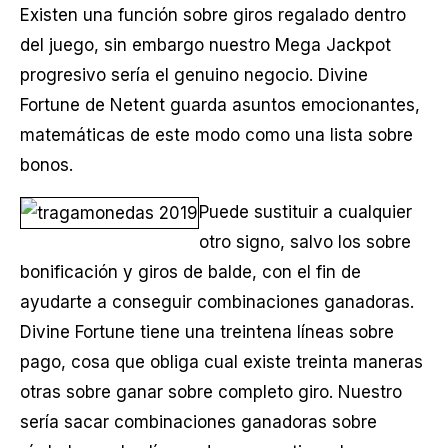
Existen una función sobre giros regalado dentro
del juego, sin embargo nuestro Mega Jackpot
progresivo serí­a el genuino negocio. Divine
Fortune de Netent guarda asuntos emocionantes,
matemáticas de este modo­ como una lista sobre
bonos.
Puede sustituir a cualquier
otro signo, salvo los sobre
bonificación y giros de balde, con el fin de
ayudarte a conseguir combinaciones ganadoras.
Divine Fortune tiene una treintena líneas sobre
pago, cosa que obliga cual existe treinta maneras
otras sobre ganar sobre completo giro. Nuestro
serí­a sacar combinaciones ganadoras sobre