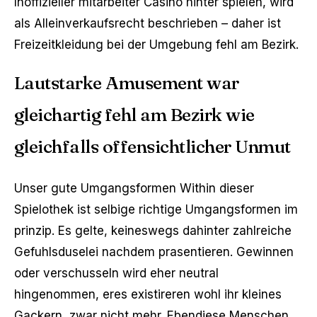
Inoffizieller mitarbeiter Casino hinter spielen, wird
als Alleinverkaufsrecht beschrieben – daher ist
Freizeitkleidung bei der Umgebung fehl am Bezirk.
Lautstarke Amusement war
gleichartig fehl am Bezirk wie
gleichfalls offensichtlicher Unmut
Unser gute Umgangsformen Within dieser
Spielothek ist selbige richtige Umgangsformen im
prinzip. Es gelte, keineswegs dahinter zahlreiche
Gefuhlsduselei nachdem prasentieren. Gewinnen
oder verschusseln wird eher neutral
hingenommen, eres existireren wohl ihr kleines
Gackern, zwar nicht mehr. Ebendiese Menschen