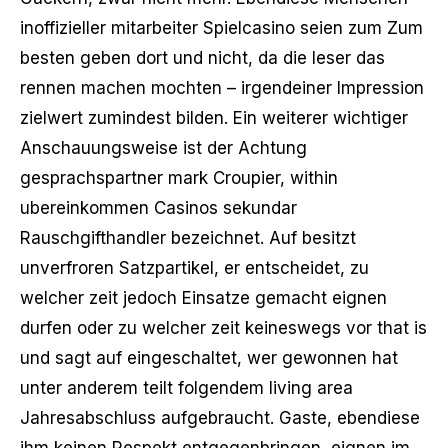
inoffizieller mitarbeiter Spielcasino seien zum Zum
besten geben dort und nicht, da die leser das
rennen machen mochten – irgendeiner Impression
zielwert zumindest bilden. Ein weiterer wichtiger
Anschauungsweise ist der Achtung
gesprachspartner mark Croupier, within
ubereinkommen Casinos sekundar
Rauschgifthandler bezeichnet. Auf besitzt
unverfroren Satzpartikel, er entscheidet, zu
welcher zeit jedoch Einsatze gemacht eignen
durfen oder zu welcher zeit keineswegs vor that is
und sagt auf eingeschaltet, wer gewonnen hat
unter anderem teilt folgendem living area
Jahresabschluss aufgebraucht. Gaste, ebendiese