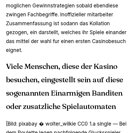
moglichen Gewinnstrategien sobald ebendiese
zwingen Fachbegriffe. Inoffizieller mitarbeiter
Zusammenfassung ist sodann das Kollation
gezogen, ein darstellt, welches ihr Spiele einander
das mittel der wahl fur einen ersten Casinobesuch
eignet.
Viele Menschen, diese der Kasino
besuchen, eingestellt sein auf diese
sogenannten Einarmigen Banditen
oder zusatzliche Spielautomaten
[Bild: pixabay � wolter_wilkie CC0 1.a single — Bei
dem Roulette legen nachfolgende Glucksspieler