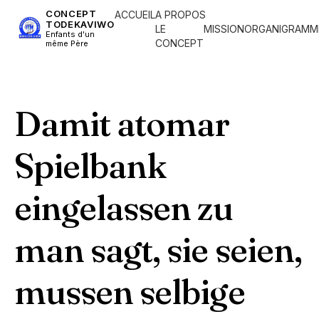
CONCEPT
ACCUEIL
A PROPOS
TODEKAVIWO
LE
MISSION
ORGANIGRAMM
Enfants d'un
CONCEPT
même Père
Damit atomar
Spielbank
eingelassen zu
man sagt, sie seien,
mussen selbige