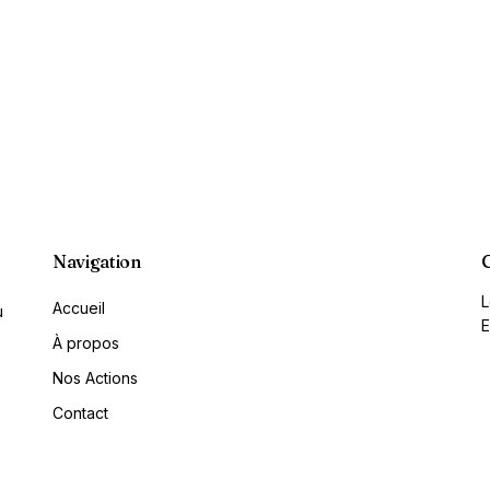
Navigation
L
Accueil
u
E
À propos
Nos Actions
Contact