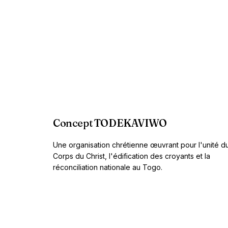
Concept TODEKAVIWO
Une organisation chrétienne œuvrant pour l'unité d
Corps du Christ, l'édification des croyants et la
réconciliation nationale au Togo.