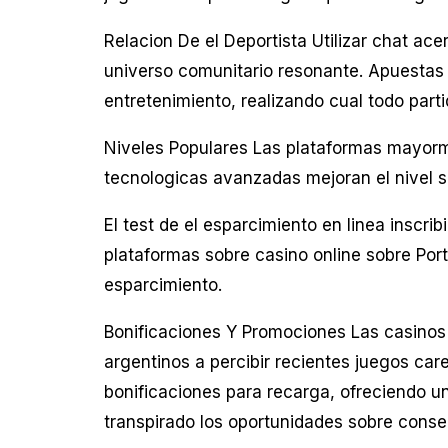
Relacion De el Deportista Utilizar chat ac
universo comunitario resonante. Apuestas 
entretenimiento, realizando cual todo part
Niveles Populares Las plataformas mayorm
tecnologicas avanzadas mejoran el nivel so
El test de el esparcimiento en linea inscri
plataformas sobre casino online sobre Por
esparcimiento.
Bonificaciones Y Promociones Las casinos
argentinos a percibir recientes juegos car
bonificaciones para recarga, ofreciendo un
transpirado los oportunidades sobre conse