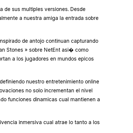
ia de sus multiples versiones. Desde
ialmente a nuestra amiga la entrada sobre
nspirado de antojo continuan capturando
dian Stones » sobre NetEnt asi� como
ortan a los jugadores en mundos epicos
efiniendo nuestro entretenimiento online
ovaciones no solo incrementan el nivel
ndo funciones dinamicas cual mantienen a
ivencia inmersiva cual atrae lo tanto a los