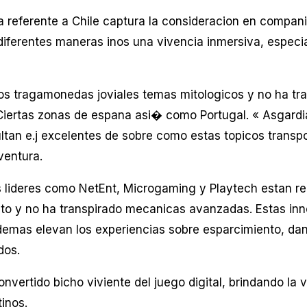
a referente a Chile captura la consideracion en compan
e diferentes maneras inos una vivencia inmersiva, espec
 tragamonedas joviales temas mitologicos y no ha tra
e Ciertas zonas de espana asi� como Portugal. « Asgar
tan e.j excelentes de sobre como estas topicos transp
ventura.
lideres como NetEnt, Microgaming y Playtech estan red
to y no ha transpirado mecanicas avanzadas. Estas inn
ademas elevan los experiencias sobre esparcimiento, da
dos.
vertido bicho viviente del juego digital, brindando la v
inos.