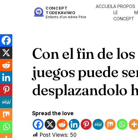
ACCUEIL
A PROPOS
CONCEPT
LE
M
TODEKAVIWO
Enfants d'un même Père
CONCEPT
Con el fin de lo
juegos puede se
desplazandolo h
Spread the love
Post Views:
50