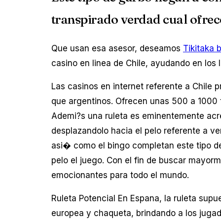
transpirado verdad cual ofrec
Que usan esa asesor, deseamos
Tikitaka 
casino en linea de Chile, ayudando en los
Las casinos en internet referente a Chile 
que argentinos. Ofrecen unas 500 a 1000 t
Ademi?s una ruleta es eminentemente acre
desplazandolo hacia el pelo referente a v
asi� como el bingo completan este tipo de
pelo el juego. Con el fin de buscar mayor
emocionantes para todo el mundo.
Ruleta Potencial En Espana, la ruleta sup
europea y chaqueta, brindando a los jugado