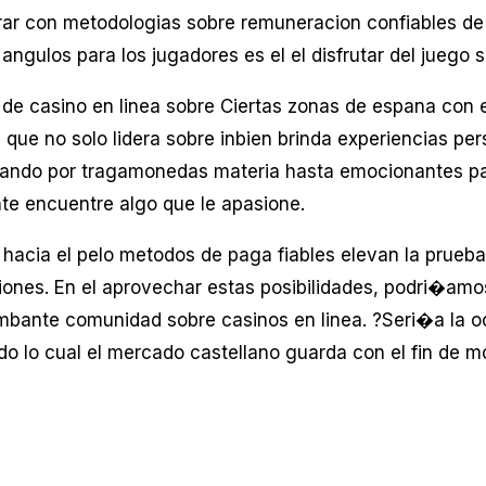
ar con metodologias sobre remuneracion confiables de 
angulos para los jugadores es el el disfrutar del juego 
de casino en linea sobre Ciertas zonas de espana con e
 que no solo lidera sobre inbien brinda experiencias pe
zando por tragamonedas materia hasta emocionantes pa
nte encuentre algo que le apasione.
hacia el pelo metodos de paga fiables elevan la prueba
iones. En el aprovechar estas posibilidades, podri�am
mbante comunidad sobre casinos en linea. ?Seri�a la o
do lo cual el mercado castellano guarda con el fin de mo