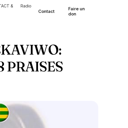
TACT &
Radio
Faire un
Contact
don
EKAVIWO:
 PRAISES