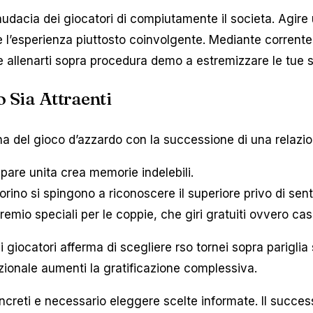
 audacia dei giocatori di compiutamente il societa. Agire
tte l’esperienza piuttosto coinvolgente. Mediante corrente
 e allenarti sopra procedura demo a estremizzare le tue 
o Sia Attraenti
ina del gioco d’azzardo con la successione di una relaz
pare unita crea memorie indelebili.
ino si spingono a riconoscere il superiore privo di senti
premio speciali per le coppie, che giri gratuiti ovvero ca
 giocatori afferma di scegliere rso tornei sopra pariglia 
zionale aumenti la gratificazione complessiva.
creti e necessario eleggere scelte informate. Il successi