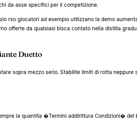
ochi da asse specifici per il competizione.
io rso giocatori ad esempio utilizzano la demo aumentano
o offerte da qualsiasi bisca contato nella distilla gradua
iante Duetto
are sopra mezzo serio. Stabilite limiti di rotta neppure 
 sempre la quantita �Termini addirittura Condizioni� del 