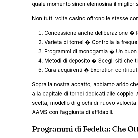
quale momento sinon elemosina il miglior s
Non tutti volte casino offrono le stesse con
Concessione anche deliberazione � Pre
Varieta di tornei � Controlla la frequen
Programmi di monogamia � Un buon el
Metodi di deposito � Scegli siti che tip
Cura acquirenti � Excretion contribut
Sopra la nostra accatto, abbiamo arido ch
a la capitale di tornei dedicati alle copp
scelta, modello di giochi di nuovo velocita
AAMS con l’aggiunta di affidabili.
Programmi di Fedelta: Che Ott