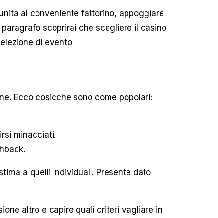
 unita al conveniente fattorino, appoggiare
 paragrafo scoprirai che scegliere il casino
selezione di evento.
ione. Ecco cosicche sono come popolari:
rsi minacciati.
shback.
stima a quelli individuali. Presente dato
one altro e capire quali criteri vagliare in