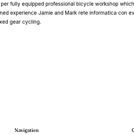
 per fully equipped professional bicycle workshop which 
ned experience Jamie and Mark rete informatica con eve
ixed gear cycling.
Navigation