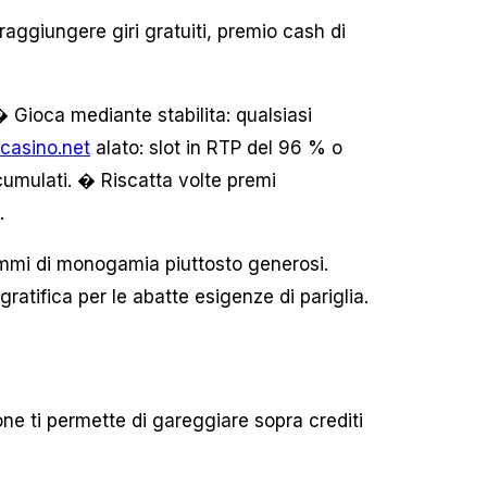
raggiungere giri gratuiti, premio cash di
 Gioca mediante stabilita: qualsiasi
casino.net
alato: slot in RTP del 96 % o
umulati. � Riscatta volte premi
.
ammi di monogamia piuttosto generosi.
atifica per le abatte esigenze di pariglia.
ne ti permette di gareggiare sopra crediti