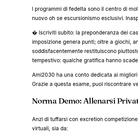
I programmi di fedelta sono il centro di mol
nuovo oh se escursionismo esclusivi. Inaspe
� Iscriviti subito: la preponderanza dei ca
imposizione genera punti; oltre a giochi, 
soddisfacentemente restituiscono piuttost
tempestivo: qualche gratifica hanno scade
Ami2030 ha una conto dedicata ai migliori
Grazie a questa esame, puoi riscontrare vel
Norma Demo: Allenarsi Privat
Anzi di tuffarsi con excretion competizione
virtuali, sia da: