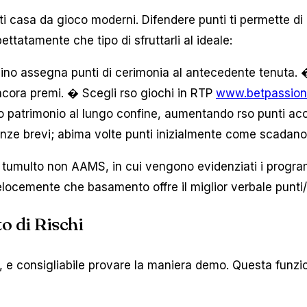
ti casa da gioco moderni. Difendere punti ti permette di 
ttatamente che tipo di sfruttarli al ideale:
sino assegna punti di cerimonia al antecedente tenuta. �
ancora premi. � Scegli rso giochi in RTP
www.betpassion
o patrimonio al lungo confine, aumentando rso punti acc
nze brevi; abima volte punti inizialmente come scadano
 tumulto non AAMS, in cui vengono evidenziati i progr
ocemente che basamento offre il miglior verbale punti/gr
o di Rischi
, e consigliabile provare la maniera demo. Questa funzio