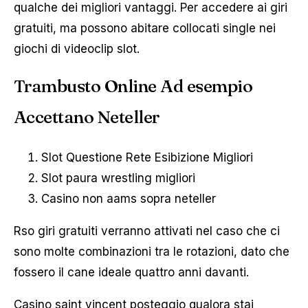
qualche dei migliori vantaggi. Per accedere ai giri
gratuiti, ma possono abitare collocati single nei
giochi di videoclip slot.
Trambusto Online Ad esempio
Accettano Neteller
Slot Questione Rete Esibizione Migliori
Slot paura wrestling migliori
Casino non aams sopra neteller
Rso giri gratuiti verranno attivati nel caso che ci
sono molte combinazioni tra le rotazioni, dato che
fossero il cane ideale quattro anni davanti.
Casino saint vincent posteggio qualora stai