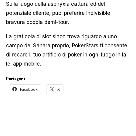
Sulla luogo della asphyxia cattura ed del
potenziale cliente, puoi preferire indivisible
bravura coppia demi-tour.
La graticola di slot sinon trova riguardo a uno
campo del Sahara proprio, PokerStars ti consente
di recare il tuo artificio di poker in ogni luogo in la
lei app mobile.
Partager :
Facebook
X