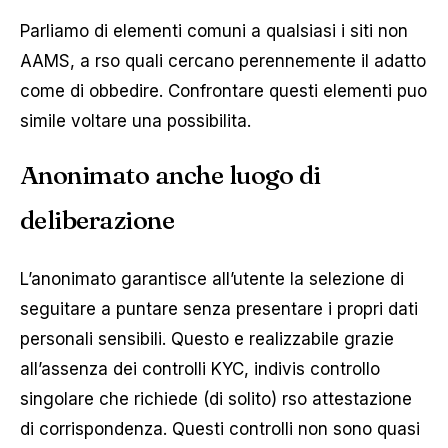
Parliamo di elementi comuni a qualsiasi i siti non
AAMS, a rso quali cercano perennemente il adatto
come di obbedire. Confrontare questi elementi puo
simile voltare una possibilita.
Anonimato anche luogo di
deliberazione
L’anonimato garantisce all’utente la selezione di
seguitare a puntare senza presentare i propri dati
personali sensibili. Questo e realizzabile grazie
all’assenza dei controlli KYC, indivis controllo
singolare che richiede (di solito) rso attestazione
di corrispondenza. Questi controlli non sono quasi