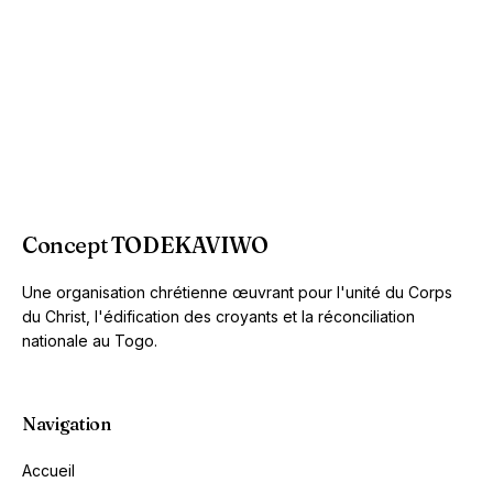
Concept TODEKAVIWO
Une organisation chrétienne œuvrant pour l'unité du Corps
du Christ, l'édification des croyants et la réconciliation
nationale au Togo.
Navigation
Accueil