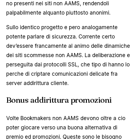
no presenti nei siti non AAMS, rendendoli
palpabilmente alquanto piuttosto anonimi.
Sullo identico progetto e pero analogamente
potente parlare di sicurezza. Corrente certo
dev’essere francamente al animo delle dinamiche
dei siti scommesse non AAMS. La deliberazione e
perseguita dai protocolli SSL, che tipo di hanno lo
perche di criptare comunicazioni delicate fra
server addirittura cliente.
Bonus addirittura promozioni
Volte Bookmakers non AAMS devono oltre a cio
poter giocare verso una buona alternativa di
premio ed promozioni. Queste sono le bisogno