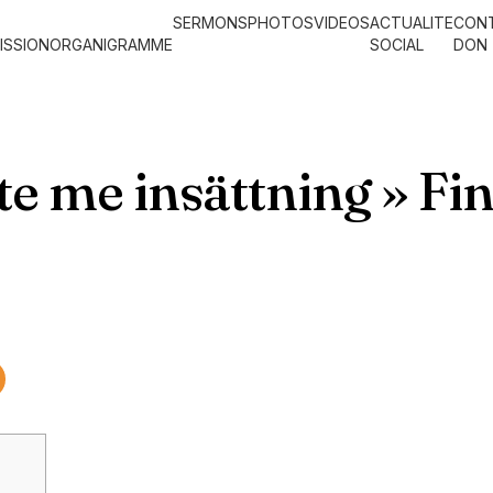
SERMONS
PHOTOS
VIDEOS
ACTUALITE
CON
ISSION
ORGANIGRAMME
SOCIAL
DON
e me insättning » Fin