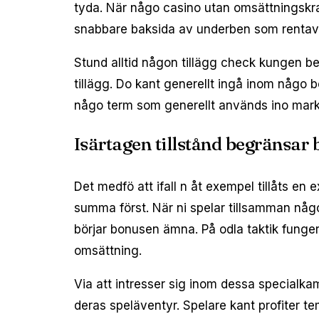
tyda. När någo casino utan omsättningskra
snabbare baksida av underben som rentav 
Stund alltid någon tillägg check kungen be
tillägg. Do kant generellt ingå inom någo
någo term som generellt används ino market
Isärtagen tillstånd begränsar
Det medfö att ifall n åt exempel tillåts en e
summa först. När ni spelar tillsamman någo
börjar bonusen ämna. På odla taktik funge
omsättning.
Via att intresser sig inom dessa specialka
deras speläventyr. Spelare kant profiter te