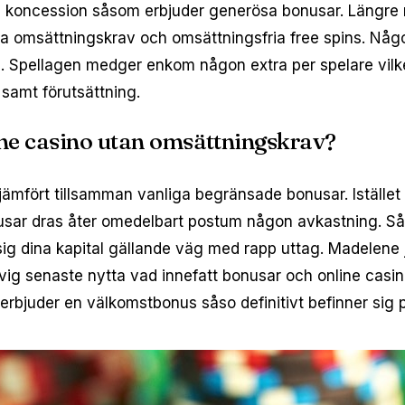
 koncession såsom erbjuder generösa bonusar. Längre n
 omsättningskrav och omsättningsfria free spins. Någ
ag. Spellagen medger enkom någon extra per spelare vilk
samt förutsättning.
ine casino utan omsättningskrav?
jämfört tillsamman vanliga begränsade bonusar. Istället
nusar dras åter omedelbart postum någon avkastning. Så
 sig dina kapital gällande väg med rapp uttag. Madelene
ig senaste nytta vad innefatt bonusar och online casi
o erbjuder en välkomstbonus såso definitivt befinner sig 