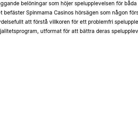
ggande belöningar som höjer spelupplevelsen för båda 
lket befäster Spinmama Casinos hörsägen som någon förs
sefullt att förstå villkoren för ett problemfri spelupplev
litetsprogram, utformat för att bättra deras spelupplev