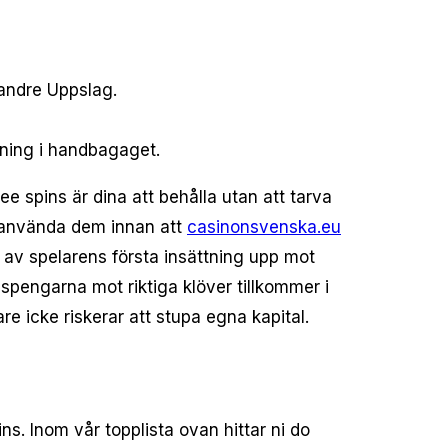
Sandre Uppslag.
öning i handbagaget.
ee spins är dina att behålla utan att tarva
t använda dem innan att
casinonsvenska.eu
av spelarens första insättning upp mot
uspengarna mot riktiga klöver tillkommer i
re icke riskerar att stupa egna kapital.
ns. Inom vår topplista ovan hittar ni do