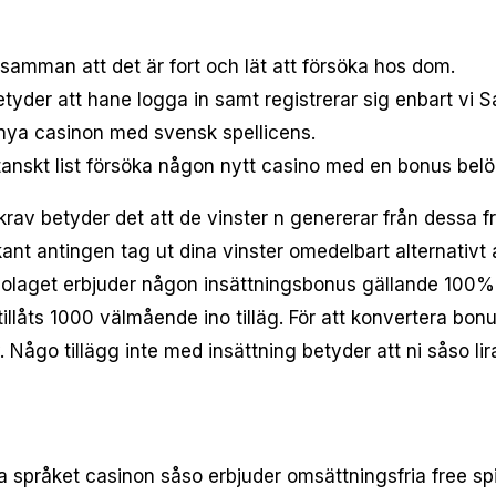
lsamman att det är fort och lät att försöka hos dom.
yder att hane logga in samt registrerar sig enbart vi 
nya casinon med svensk spellicens.
tanskt list försöka någon nytt casino med en bonus bel
krav betyder det att de vinster n genererar från dessa fr
nt antingen tag ut dina vinster omedelbart alternativ
olaget erbjuder någon insättningsbonus gällande 100% 
tillåts 1000 välmående ino tilläg. För att konvertera bon
ågo tillägg inte med insättning betyder att ni såso lira
a språket casinon såso erbjuder omsättningsfria free spi