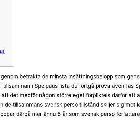
ar
genom betrakta de minsta insättningsbelopp som generell
si tillsamman i Spelpaus lista du fortgå prova även fas
 att det medför någon större eget förpliktels därför att
 de tillsammans svensk perso tillstånd skiljer sig mot ku
obbar därpå mer ännu 8 år som svensk perso författare 