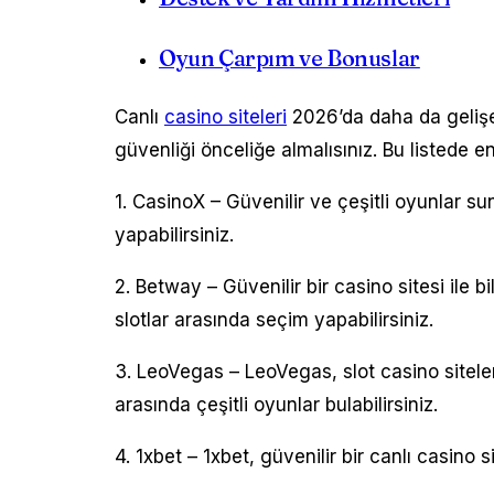
Oyun Çarpım ve Bonuslar
Canlı
casino siteleri
2026’da daha da gelişec
güvenliği önceliğe almalısınız. Bu listede en 
1. CasinoX – Güvenilir ve çeşitli oyunlar su
yapabilirsiniz.
2. Betway – Güvenilir bir casino sitesi ile 
slotlar arasında seçim yapabilirsiniz.
3. LeoVegas – LeoVegas, slot casino siteleri
arasında çeşitli oyunlar bulabilirsiniz.
4. 1xbet – 1xbet, güvenilir bir canlı casino s