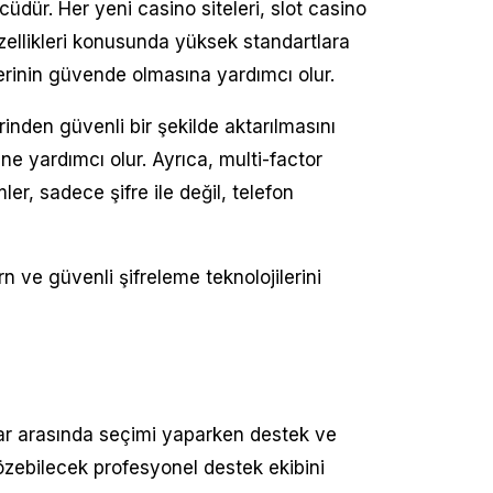
cüdür. Her yeni casino siteleri, slot casino
e özellikleri konusunda yüksek standartlara
gilerinin güvende olmasına yardımcı olur.
erinden güvenli bir şekilde aktarılmasını
ine yardımcı olur. Ayrıca, multi-factor
ler, sadece şifre ile değil, telefon
rn ve güvenli şifreleme teknolojilerini
anlar arasında seçimi yaparken destek ve
e çözebilecek profesyonel destek ekibini