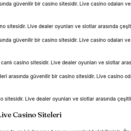
sında güvenilir bir casino sitesidir. Live casino odaları ve
o sitesidir. Live dealer oyunları ve slotlar arasında çeşit
ında güvenilir bir casino sitesidir. Live casino odaları ve
nlı casino sitesidir. Live dealer oyunları ve slotlar aras
teleri arasında güvenilir bir casino sitesidir. Live casino o
o sitesidir. Live dealer oyunları ve slotlar arasında çeşitl
ve Casino Siteleri