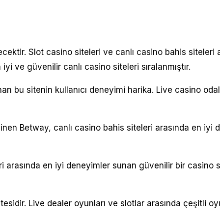
ektir. Slot casino siteleri ve canlı casino bahis siteleri
iyi ve güvenilir canlı casino siteleri sıralanmıştır.
nan bu sitenin kullanıcı deneyimi harika. Live casino oda
bilinen Betway, canlı casino bahis siteleri arasında en iyi
 arasında en iyi deneyimler sunan güvenilir bir casino sit
itesidir. Live dealer oyunları ve slotlar arasında çeşitli o