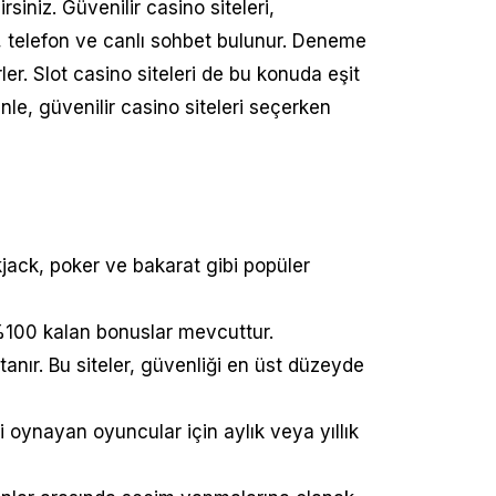
siniz. Güvenilir casino siteleri,
sta, telefon ve canlı sohbet bulunur. Deneme
ler. Slot casino siteleri de bu konuda eşit
enle, güvenilir casino siteleri seçerken
ackjack, poker ve bakarat gibi popüler
n %100 kalan bonuslar mevcuttur.
tanır. Bu siteler, güvenliği en üst düzeyde
li oynayan oyuncular için aylık veya yıllık