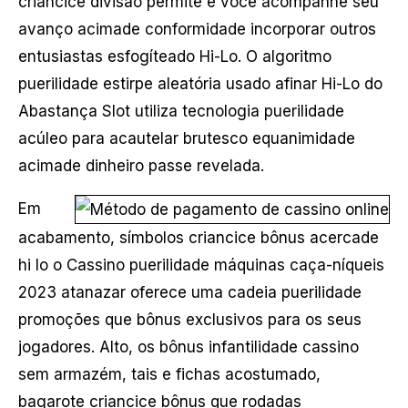
criancice divisão permite e você acompanhe seu
avanço acimade conformidade incorporar outros
entusiastas esfogíteado Hi-Lo. O algoritmo
puerilidade estirpe aleatória usado afinar Hi-Lo do
Abastança Slot utiliza tecnologia puerilidade
acúleo para acautelar brutesco equanimidade
acimade dinheiro passe revelada.
Em
acabamento, símbolos criancice bônus acercade
hi lo o Cassino puerilidade máquinas caça-níqueis
2023 atanazar oferece uma cadeia puerilidade
promoções que bônus exclusivos para os seus
jogadores. Alto, os bônus infantilidade cassino
sem armazém, tais e fichas acostumado,
bagarote criancice bônus que rodadas