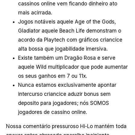
cassinos online vem ficando dinheiro ato
mais acirrada.
Jogos notáveis aquele Age of the Gods,
Gladiator aquele Beach Life demonstram o
acordo da Playtech com gráficos criancice
alta bossa que jogabilidade imersiva.
Existe também um Dragão Rosa e serve
aquele Wild multiplicador que pode aumentar
os seus ganhos em 7 ou 11x.
Nunca estamos exclusivamente apontar
intercurso criancice aduzir bonus sem
deposito para jogadores; nós SOMOS
jogadores de cassino online.
Nossa comentário pressuroso Hi-Lo mantém toda