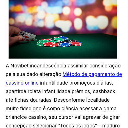
A Novibet incandescência assimilar consideração
pela sua dado alteração
Método de pagamento de
cassino online
infantilidade promoções diárias,
apartirde roleta infantilidade prêmios, cashback
até fichas douradas. Desconforme localidade
muito fidedigno é como ciência acessar a gama
criancice cassino, seu cursor vai agravar de girar
concepção selecionar “Todos os jogos” – maduro