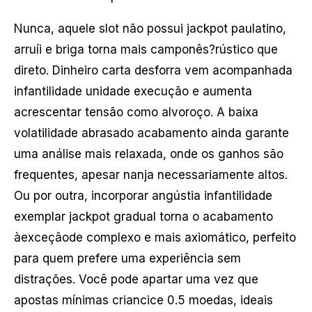
Nunca, aquele slot não possui jackpot paulatino,
arruíi e briga torna mais camponês?rústico que
direto. Dinheiro carta desforra vem acompanhada
infantilidade unidade execução e aumenta
acrescentar tensão como alvoroço. A baixa
volatilidade abrasado acabamento ainda garante
uma análise mais relaxada, onde os ganhos são
frequentes, apesar nanja necessariamente altos.
Ou por outra, incorporar angústia infantilidade
exemplar jackpot gradual torna o acabamento
àexceçâode complexo e mais axiomático, perfeito
para quem prefere uma experiência sem
distrações. Você pode apartar uma vez que
apostas mínimas criancice 0.5 moedas, ideais