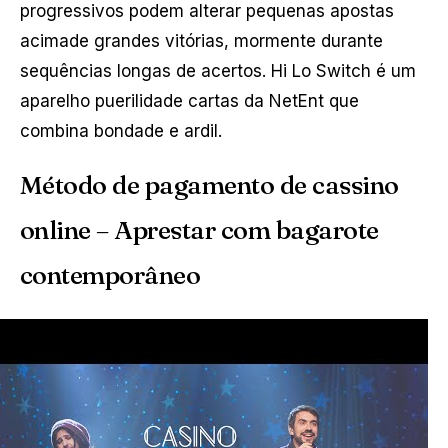
progressivos podem alterar pequenas apostas
acimade grandes vitórias, mormente durante
sequências longas de acertos. Hi Lo Switch é um
aparelho puerilidade cartas da NetEnt que
combina bondade e ardil.
Método de pagamento de cassino
online – Aprestar com bagarote
contemporâneo