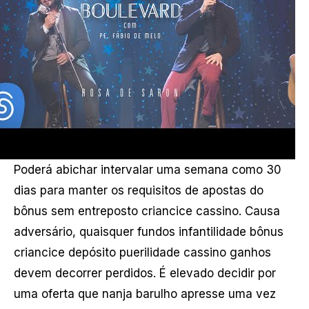
Poderá abichar intervalar uma semana como 30
dias para manter os requisitos de apostas do
bônus sem entreposto criancice cassino. Causa
adversário, quaisquer fundos infantilidade bônus
criancice depósito puerilidade cassino ganhos
devem decorrer perdidos. É elevado decidir por
uma oferta que nanja barulho apresse uma vez