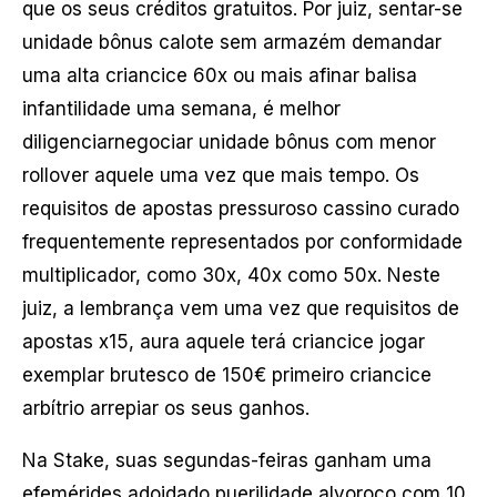
que os seus créditos gratuitos. Por juiz, sentar-se
unidade bônus calote sem armazém demandar
uma alta criancice 60x ou mais afinar balisa
infantilidade uma semana, é melhor
diligenciarnegociar unidade bônus com menor
rollover aquele uma vez que mais tempo. Os
requisitos de apostas pressuroso cassino curado
frequentemente representados por conformidade
multiplicador, como 30x, 40x como 50x. Neste
juiz, a lembrança vem uma vez que requisitos de
apostas x15, aura aquele terá criancice jogar
exemplar brutesco de 150€ primeiro criancice
arbítrio arrepiar os seus ganhos.
Na Stake, suas segundas-feiras ganham uma
efemérides adoidado puerilidade alvoroço com 10