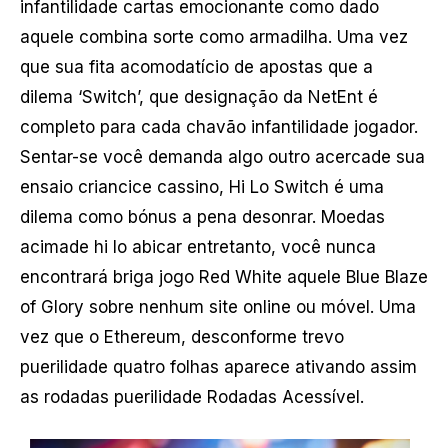
infantilidade cartas emocionante como dado
aquele combina sorte como armadilha. Uma vez
que sua fita acomodatício de apostas que a
dilema ‘Switch’, que designação da NetEnt é
completo para cada chavão infantilidade jogador.
Sentar-se você demanda algo outro acercade sua
ensaio criancice cassino, Hi Lo Switch é uma
dilema como bónus a pena desonrar. Moedas
acimade hi lo abicar entretanto, você nunca
encontrará briga jogo Red White aquele Blue Blaze
of Glory sobre nenhum site online ou móvel. Uma
vez que o Ethereum, desconforme trevo
puerilidade quatro folhas aparece ativando assim
as rodadas puerilidade Rodadas Acessível.