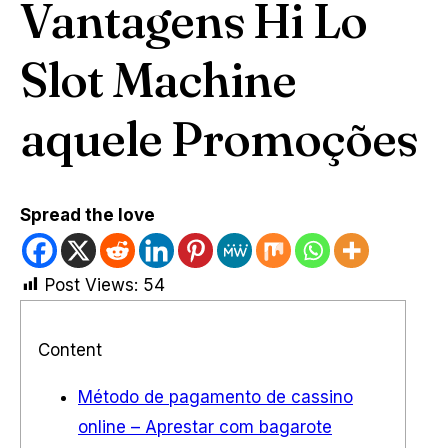
Vantagens Hi Lo
Slot Machine
aquele Promoções
Spread the love
Post Views:
54
Content
Método de pagamento de cassino
online – Aprestar com bagarote