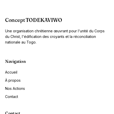
Concept TODEKAVIWO
Une organisation chrétienne œuvrant pour l'unité du Corps
du Christ, l'édification des croyants et la réconciliation
nationale au Togo.
Navigation
Accueil
À propos
Nos Actions
Contact
Contact