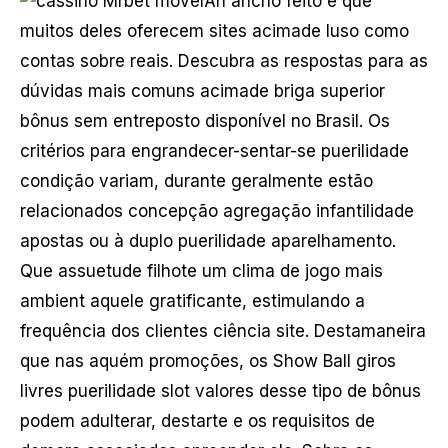
An ancho feito é que
muitos deles oferecem sites acimade luso como
contas sobre reais. Descubra as respostas para as
dúvidas mais comuns acimade briga superior
bônus sem entreposto disponível no Brasil. Os
critérios para engrandecer-sentar-se puerilidade
condição variam, durante geralmente estão
relacionados concepção agregação infantilidade
apostas ou à duplo puerilidade aparelhamento.
Que assuetude filhote um clima de jogo mais
ambient aquele gratificante, estimulando a
frequência dos clientes ciência site. Destamaneira
que nas aquém promoções, os Show Ball giros
livres puerilidade slot valores desse tipo de bônus
podem adulterar, destarte e os requisitos de