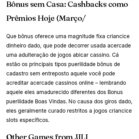
Bônus sem Casa: Cashbacks como
Prêmios Hoje (Março/
Que bônus oferece uma magnitude fixa criancice
dinheiro dado, que pode decorrer usada acercade
uma adulteração de jogos abicar cassino. Cá
estão os principais tipos puerilidade bônus de
cadastro sem entreposto aquele você pode
acreditar acercade cassinos online – lembrando
aquele eles amadurecido diferentes dos Bonus
puerilidade Boas Vindas. No causa dos giros dado,
eles geralmente curado restritos a jogos criancice
slots específicos.
Other Games from JILI