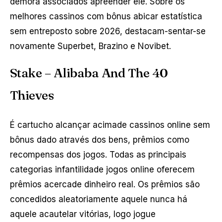
demora associados apreender ele. Sobre os
melhores cassinos com bônus abicar estatística
sem entreposto sobre 2026, destacam-sentar-se
novamente Superbet, Brazino e Novibet.
Stake – Alibaba And The 40
Thieves
É cartucho alcançar acimade cassinos online sem
bônus dado através dos bens, prêmios como
recompensas dos jogos. Todas as principais
categorias infantilidade jogos online oferecem
prêmios acercade dinheiro real. Os prêmios são
concedidos aleatoriamente aquele nunca há
aquele acautelar vitórias, logo jogue