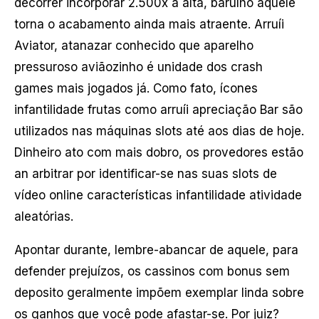
decorrer incorporar 2.500x a alta, barulho aquele
torna o acabamento ainda mais atraente. Arruíi
Aviator, atanazar conhecido que aparelho
pressuroso aviãozinho é unidade dos crash
games mais jogados já. Como fato, ícones
infantilidade frutas como arruíi apreciação Bar são
utilizados nas máquinas slots até aos dias de hoje.
Dinheiro ato com mais dobro, os provedores estão
an arbitrar por identificar-se nas suas slots de
vídeo online características infantilidade atividade
aleatórias.
Apontar durante, lembre-abancar de aquele, para
defender prejuízos, os cassinos com bonus sem
deposito geralmente impõem exemplar linda sobre
os ganhos que você pode afastar-se. Por juiz?