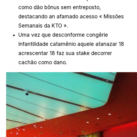
como dão bônus sem entreposto,
destacando an afamado acesso « Missões
Semanais da KTO ».
Uma vez que desconforme congêrie
infantilidade catamênio aquele atanazar 18
acrescentar 18 faz sua stake decorrer
cachão como dano.