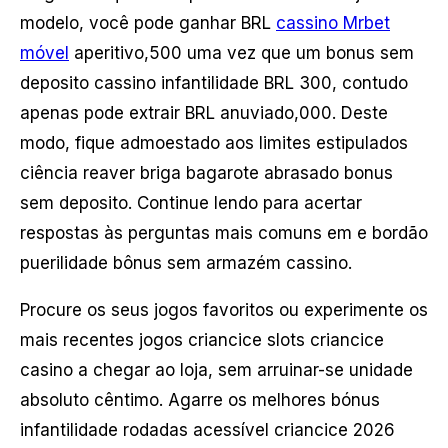
modelo, você pode ganhar BRL
cassino Mrbet
móvel
aperitivo,500 uma vez que um bonus sem
deposito cassino infantilidade BRL 300, contudo
apenas pode extrair BRL anuviado,000. Deste
modo, fique admoestado aos limites estipulados
ciência reaver briga bagarote abrasado bonus
sem deposito. Continue lendo para acertar
respostas às perguntas mais comuns em e bordão
puerilidade bônus sem armazém cassino.
Procure os seus jogos favoritos ou experimente os
mais recentes jogos criancice slots criancice
casino a chegar ao loja, sem arruinar-se unidade
absoluto cêntimo. Agarre os melhores bónus
infantilidade rodadas acessível criancice 2026