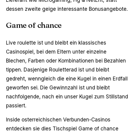
Lieferant wie Microgaming, Hg & NetEnt, statt
dessen zweite geige interessante Bonusangebote.
Game of chance
Live roulette ist und bleibt ein klassisches
Casinospiel, bei dem Eltern unter einzelne
Blechen, Farben oder Kombinationen bei Bezahlen
tippen. Dasjenige Rouletterad ist und bleibt
gedreht, wenngleich die eine Kugel in einen Erdfall
geworfen sei. Die Gewinnzahl ist und bleibt
nachfolgende, nach ein unser Kugel zum Stillstand
passiert.
Inside osterreichischen Verbunden-Casinos
entdecken sie dies Tischspiel Game of chance