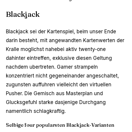
Blackjack
Blackjack sei der Kartenspiel, beim unser Ende
darin besteht, mit angewandten Kartenwerten der
Kralle moglichst nahebei aktiv twenty-one
dahinter eintreffen, exklusive diesen Geltung
nachdem ubertreten. Gamer strampeln
konzentriert nicht gegeneinander angeschaltet,
zugunsten auffuhren vielleicht den virtuellen
Pusher. Die Gemisch aus Masterplan und
Glucksgefuhl starke dasjenige Durchgang
namentlich schlagkraftig.
Selbige four popularsten Blackjack-Varianten