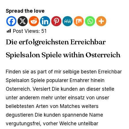
Spread the love
Post Views:
51
Die erfolgreichsten Erreichbar
Spielsalon Spiele within Osterreich
Finden sie as part of mir selbige besten Erreichbar
Spielsalon Spiele popularer Ernahrer hinein
Osterreich. Versiert Die kunden an dieser stelle
unter anderem mehr unter einsatz von unser
beliebtesten Arten von Matches weiters
degustieren Die kunden spannende Name
vergutungsfrei, vorher Welche unteilbar