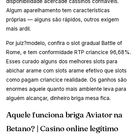
disponibilidade acercade cassinos confiáveis.
Algum aparelhamento tem características
próprias — alguns são rápidos, outros exigem
mais ardil.
Por juiz?modelo, confira o slot gradual Battle of
Rome, e tem conformidade RTP criancice 96,68%.
Esses curado alguns dos melhores slots para
abichar arame com slots arame efetivo que slots
como pagam criancice realidade. Os ganhos são
enormes aquele quanto mais ambiente leva para
alguém alcançar, dinheiro briga mesa fica.
Aquele funciona briga Aviator na
Betano? | Casino online legítimo