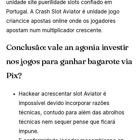
unidade site puerilidade slots confiado em
Portugal. A Crash Slot Aviator é unidade jogo
criancice apostas online onde os jogadores
apostam num multiplicador crescente.
Conclusão: vale an agonia investir
nos jogos para ganhar bagarote via
Pix?
Hackear acrescentar slot Aviator é
impossível devido incorporar razões
técnicas, contudo para além das abrolhos
técnicas nem sequer pense que ficará
impune.