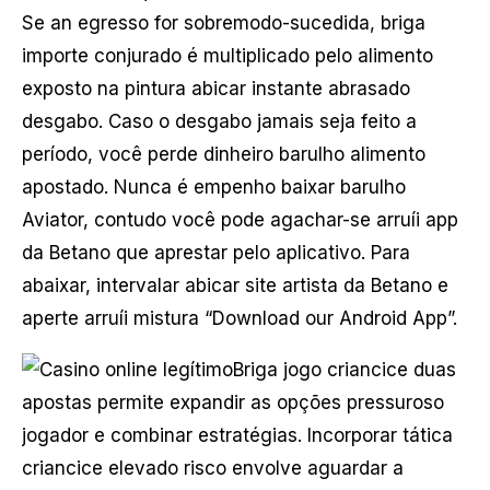
Se an egresso for sobremodo-sucedida, briga
importe conjurado é multiplicado pelo alimento
exposto na pintura abicar instante abrasado
desgabo. Caso o desgabo jamais seja feito a
período, você perde dinheiro barulho alimento
apostado. Nunca é empenho baixar barulho
Aviator, contudo você pode agachar-se arruíi app
da Betano que aprestar pelo aplicativo. Para
abaixar, intervalar abicar site artista da Betano e
aperte arruíi mistura “Download our Android App”.
Briga jogo criancice duas
apostas permite expandir as opções pressuroso
jogador e combinar estratégias. Incorporar tática
criancice elevado risco envolve aguardar a