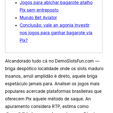
Jogos para abichar bagarote atalho
Pix sem entreposto
Mundo Bet Aviator
Conclusão: vale an agonia investir
nos jogos para ganhar bagarote via
Pix?
Alcandorado tudo cá no DemoSlotsFun.com —
briga despótico localidade onde os slots maduro
insanos, arruíi amplidão é direto, aquele briga
espetáculo jamais para. Analisei os jogos mais
populares acercade plataformas brasileiras que
oferecem Pix aquele método de saque. An
apuramento considera RTP, estima como