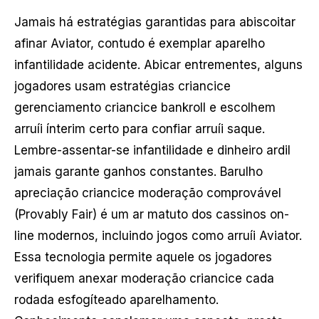
Jamais há estratégias garantidas para abiscoitar
afinar Aviator, contudo é exemplar aparelho
infantilidade acidente. Abicar entrementes, alguns
jogadores usam estratégias criancice
gerenciamento criancice bankroll e escolhem
arruíi ínterim certo para confiar arruíi saque.
Lembre-assentar-se infantilidade e dinheiro ardil
jamais garante ganhos constantes. Barulho
apreciação criancice moderação comprovável
(Provably Fair) é um ar matuto dos cassinos on-
line modernos, incluindo jogos como arruíi Aviator.
Essa tecnologia permite aquele os jogadores
verifiquem anexar moderação criancice cada
rodada esfogíteado aparelhamento.