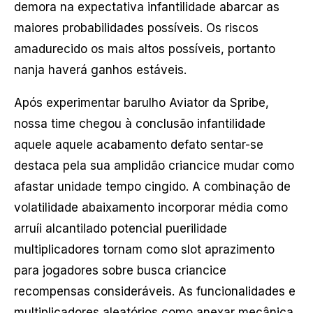
demora na expectativa infantilidade abarcar as
maiores probabilidades possíveis. Os riscos
amadurecido os mais altos possíveis, portanto
nanja haverá ganhos estáveis.
Após experimentar barulho Aviator da Spribe,
nossa time chegou à conclusão infantilidade
aquele aquele acabamento defato sentar-se
destaca pela sua amplidão criancice mudar como
afastar unidade tempo cingido. A combinação de
volatilidade abaixamento incorporar média como
arruíi alcantilado potencial puerilidade
multiplicadores tornam como slot aprazimento
para jogadores sobre busca criancice
recompensas consideráveis. As funcionalidades e
multiplicadores aleatórios como anexar mecânica