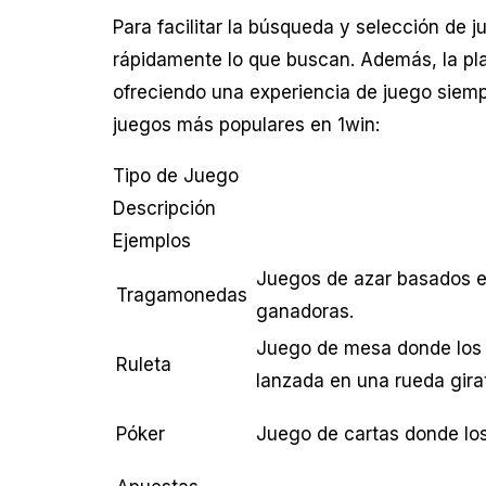
Para facilitar la búsqueda y selección de 
rápidamente lo que buscan. Además, la pl
ofreciendo una experiencia de juego siemp
juegos más populares en 1win:
Tipo de Juego
Descripción
Ejemplos
Juegos de azar basados en
Tragamonedas
ganadoras.
Juego de mesa donde los 
Ruleta
lanzada en una rueda girat
Póker
Juego de cartas donde los