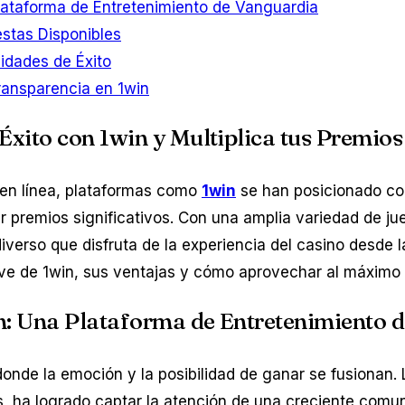
lataforma de Entretenimiento de Vanguardia
stas Disponibles
lidades de Éxito
Transparencia en 1win
xito con 1win y Multiplica tus Premios 
 en línea, plataformas como
1win
se han posicionado co
r premios significativos. Con una amplia variedad de ju
diverso que disfruta de la experiencia del casino desde 
lave de 1win, sus ventajas y cómo aprovechar al máximo
n: Una Plataforma de Entretenimiento 
onde la emoción y la posibilidad de ganar se fusionan. 
s, ha logrado captar la atención de una creciente com