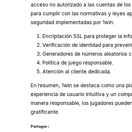
acceso no autorizado a las cuentas de los
para cumplir con las normativas y leyes a
seguridad implementadas por 1win:
Encriptación SSL para proteger la inf
Verificación de identidad para preveni
Generadores de números aleatorios ce
Política de juego responsable.
Atención al cliente dedicada.
En resumen, 1win se destaca como una pla
experiencia de usuario intuitiva y un comp
manera responsable, los jugadores pueden 
gratificante.
Partager :