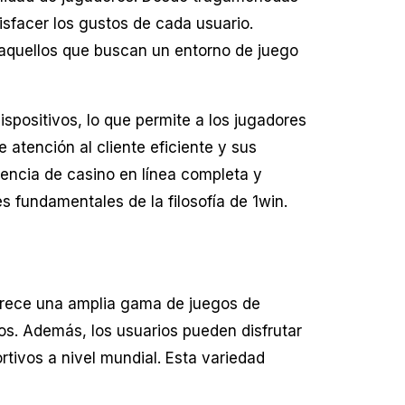
isfacer los gustos de cada usuario.
 aquellos que buscan un entorno de juego
ispositivos, lo que permite a los jugadores
 atención al cliente eficiente y sus
iencia de casino en línea completa y
s fundamentales de la filosofía de 1win.
ofrece una amplia gama de juegos de
os. Además, los usuarios pueden disfrutar
tivos a nivel mundial. Esta variedad