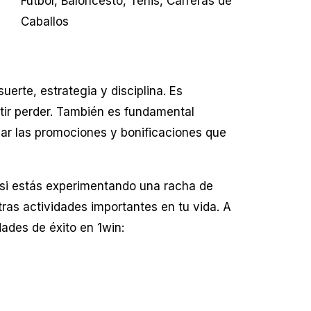
Fútbol, Baloncesto, Tenis, Carreras de
Caballos
erte, estrategia y disciplina. Es
tir perder. También es fundamental
ar las promociones y bonificaciones que
 si estás experimentando una racha de
ras actividades importantes en tu vida. A
ades de éxito en 1win: