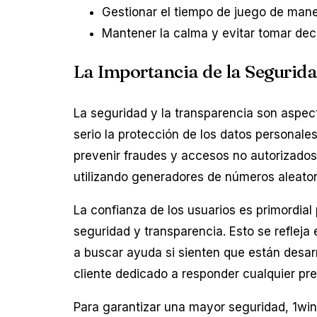
Gestionar el tiempo de juego de mane
Mantener la calma y evitar tomar dec
La Importancia de la Segurida
La seguridad y la transparencia son aspec
serio la protección de los datos personal
prevenir fraudes y accesos no autorizados
utilizando generadores de números aleatori
La confianza de los usuarios es primordial
seguridad y transparencia. Esto se refleja
a buscar ayuda si sienten que están desar
cliente dedicado a responder cualquier pre
Para garantizar una mayor seguridad, 1win