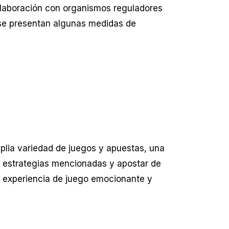
colaboración con organismos reguladores
, se presentan algunas medidas de
plia variedad de juegos y apuestas, una
as estrategias mencionadas y apostar de
a experiencia de juego emocionante y