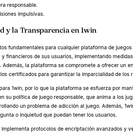
ra responsable.
isiones impulsivas.
d y la Transparencia en 1win
tos fundamentales para cualquier plataforma de juegos 
es y financieros de sus usuarios, implementando medida
. Además, la plataforma se compromete a ofrecer un ent
os certificados para garantizar la imparcialidad de los 
 para 1win, por lo que la plataforma se esfuerza por ma
 en su política de juego responsable, que anima a los 
rollando un problema de adicción al juego. Además, 1wi
gunta o inquietud que puedan tener los usuarios.
 implementa protocolos de encriptación avanzados y veri