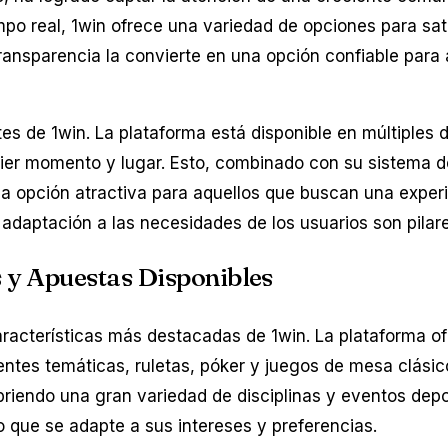
po real, 1win ofrece una variedad de opciones para sat
ransparencia la convierte en una opción confiable para
tes de 1win. La plataforma está disponible en múltiples d
uier momento y lugar. Esto, combinado con su sistema de
na opción atractiva para aquellos que buscan una exper
 adaptación a las necesidades de los usuarios son pilare
 y Apuestas Disponibles
aracterísticas más destacadas de 1win. La plataforma 
ntes temáticas, ruletas, póker y juegos de mesa clásic
riendo una gran variedad de disciplinas y eventos depor
 que se adapte a sus intereses y preferencias.