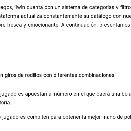
juegos, 1win cuenta con un sistema de categorías y filtr
ataforma actualiza constantemente su catálogo con nue
re fresca y emocionante. A continuación, presentamos 
 giros de rodillos con diferentes combinaciones
jugadores apuestan al número en el que caerá una bol
oria.
 jugadores compiten para obtener la mejor mano de pók