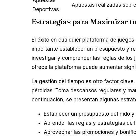
Apuestas
Apuestas realizadas sobre
Deportivas
Estrategias para Maximizar tu
El éxito en cualquier plataforma de juegos 
importante establecer un presupuesto y re
investigar y comprender las reglas de lo
ofrece la plataforma puede aumentar signif
La gestión del tiempo es otro factor clav
pérdidas. Toma descansos regulares y manté
continuación, se presentan algunas estrate
Establecer un presupuesto definido y 
Aprender las reglas y estrategias de l
Aprovechar las promociones y bonific