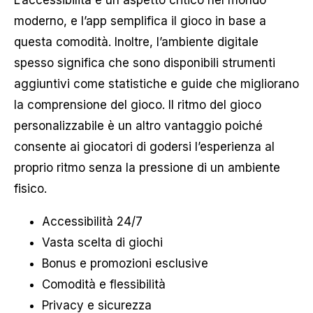
L’accessibilità è un aspetto critico nel mondo
moderno, e l’app semplifica il gioco in base a
questa comodità. Inoltre, l’ambiente digitale
spesso significa che sono disponibili strumenti
aggiuntivi come statistiche e guide che migliorano
la comprensione del gioco. Il ritmo del gioco
personalizzabile è un altro vantaggio poiché
consente ai giocatori di godersi l’esperienza al
proprio ritmo senza la pressione di un ambiente
fisico.
Accessibilità 24/7
Vasta scelta di giochi
Bonus e promozioni esclusive
Comodità e flessibilità
Privacy e sicurezza