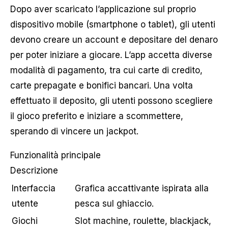
Dopo aver scaricato l’applicazione sul proprio
dispositivo mobile (smartphone o tablet), gli utenti
devono creare un account e depositare del denaro
per poter iniziare a giocare. L’app accetta diverse
modalità di pagamento, tra cui carte di credito,
carte prepagate e bonifici bancari. Una volta
effettuato il deposito, gli utenti possono scegliere
il gioco preferito e iniziare a scommettere,
sperando di vincere un jackpot.
Funzionalità principale
Descrizione
Interfaccia
Grafica accattivante ispirata alla
utente
pesca sul ghiaccio.
Giochi
Slot machine, roulette, blackjack,