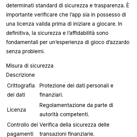
determinati standard di sicurezza e trasparenza. È
importante verificare che l’app sia in possesso di
una licenza valida prima di iniziare a giocare. In
definitiva, la sicurezza e l’affidabilità sono
fondamentali per un’esperienza di gioco d’azzardo
senza problemi.
Misura di sicurezza
Descrizione
Crittografia
Protezione dei dati personali e
dei dati
finanziari.
Regolamentazione da parte di
Licenza
autorità competenti.
Controllo dei
Verifica della sicurezza delle
pagamenti
transazioni finanziarie.