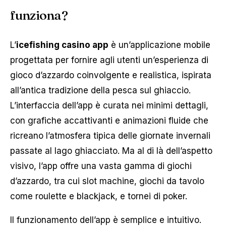
funziona?
L’
icefishing casino app
è un’applicazione mobile
progettata per fornire agli utenti un’esperienza di
gioco d’azzardo coinvolgente e realistica, ispirata
all’antica tradizione della pesca sul ghiaccio.
L’interfaccia dell’app è curata nei minimi dettagli,
con grafiche accattivanti e animazioni fluide che
ricreano l’atmosfera tipica delle giornate invernali
passate al lago ghiacciato. Ma al di là dell’aspetto
visivo, l’app offre una vasta gamma di giochi
d’azzardo, tra cui slot machine, giochi da tavolo
come roulette e blackjack, e tornei di poker.
Il funzionamento dell’app è semplice e intuitivo.