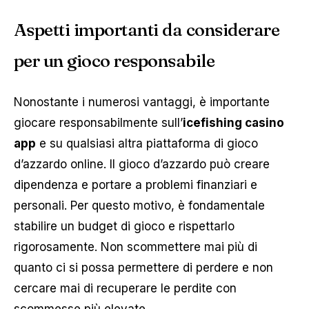
Aspetti importanti da considerare
per un gioco responsabile
Nonostante i numerosi vantaggi, è importante
giocare responsabilmente sull’
icefishing casino
app
e su qualsiasi altra piattaforma di gioco
d’azzardo online. Il gioco d’azzardo può creare
dipendenza e portare a problemi finanziari e
personali. Per questo motivo, è fondamentale
stabilire un budget di gioco e rispettarlo
rigorosamente. Non scommettere mai più di
quanto ci si possa permettere di perdere e non
cercare mai di recuperare le perdite con
scommesse più elevate.