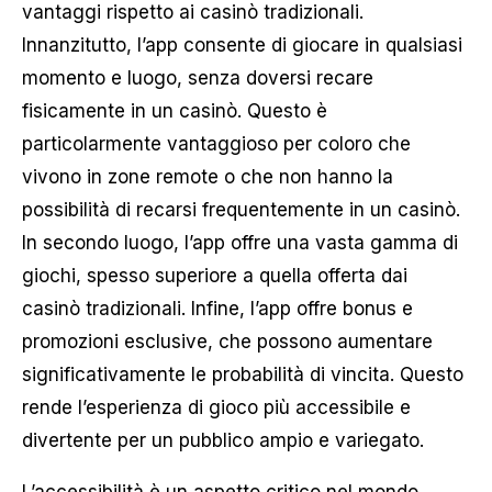
vantaggi rispetto ai casinò tradizionali.
Innanzitutto, l’app consente di giocare in qualsiasi
momento e luogo, senza doversi recare
fisicamente in un casinò. Questo è
particolarmente vantaggioso per coloro che
vivono in zone remote o che non hanno la
possibilità di recarsi frequentemente in un casinò.
In secondo luogo, l’app offre una vasta gamma di
giochi, spesso superiore a quella offerta dai
casinò tradizionali. Infine, l’app offre bonus e
promozioni esclusive, che possono aumentare
significativamente le probabilità di vincita. Questo
rende l’esperienza di gioco più accessibile e
divertente per un pubblico ampio e variegato.