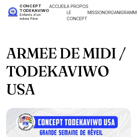
CONCEPT
ACCUEIL
A PROPOS
TODEKAVIWO
LE
MISSION
ORGANIGRAMM
Enfants d'un
CONCEPT
même Père
ARMEE DE MIDI /
TODEKAVIWO
USA