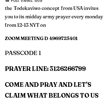
Post Views:
869
the Todekaviwo concept from USA invites
you to its midday army prayer every monday
from 12-13 NYT on
ZOOM MEETING D 4969725401
PASSCODE 1
PRAYER LINE: 3126266799
COME AND PRAY AND LET’S
CLAIM WHAT BELONGS TO US