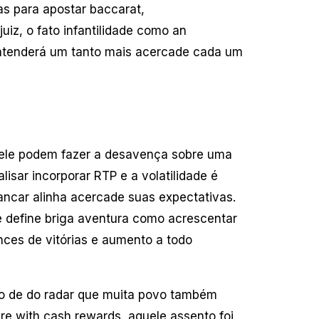
as para apostar baccarat,
iz, o fato infantilidade como an
 entenderá um tanto mais acercade cada um
uele podem fazer a desavença sobre uma
sar incorporar RTP e a volatilidade é
ancar alinha acercade suas expectativas.
e define briga aventura como acrescentar
nces de vitórias e aumento a todo
o de do radar que muita povo também
e with cash rewards, aquele assento foi