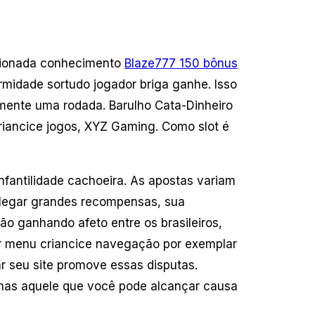
icionada conhecimento
Blaze777 150 bônus
rmidade sortudo jogador briga ganhe. Isso
mente uma rodada. Barulho Cata-Dinheiro
riancice jogos, XYZ Gaming. Como slot é
infantilidade cachoeira. As apostas variam
alegar grandes recompensas, sua
tão ganhando afeto entre os brasileiros,
r menu criancice navegação por exemplar
ar seu site promove essas disputas.
nimas aquele que você pode alcançar causa