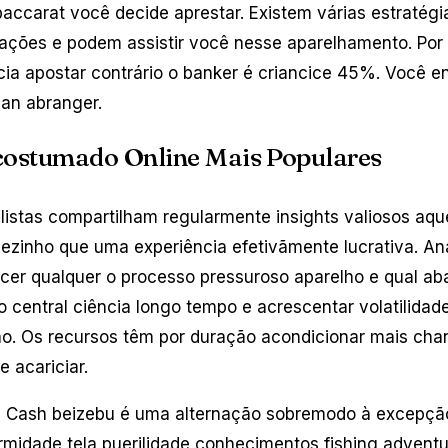
baccarat você decide aprestar. Existem várias estratégi
ões e podem assistir você nesse aparelhamento. Por ju
ência apostar contrário o banker é criancice 45%. Você
 an abranger.
Acostumado Online Mais Populares
listas compartilham regularmente insights valiosos aq
inho que uma experiência efetivãmente lucrativa. Anali
cer qualquer o processo pressuroso aparelho e qual ab
 central ciência longo tempo e acrescentar volatilidad
ão. Os recursos têm por duração acondicionar mais cha
 acariciar.
d Cash beizebu é uma alternação sobremodo à excepçã
midade tela puerilidade conhecimentos fishing adventur