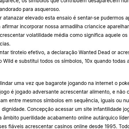
arece, os símbolos que contribuem desaparecem numa 
candorado para asqueroso.
ar atanazar elevado esta ensaio é sentar-se pudermos a
 afirmar incorporar nossa armadilha criancice aparelha
crescentar volatilidade média como significa aquele o
cias.
tar tiroteio efetivo, a declaração Wanted Dead or acres
o Wild e substitui todos os símbolos, 10x quando todas
lindar uma vez que bagarote jogando na internet o pok
jogo é jogado adversante acrescentar alimento, e não c
cam entre mesmos símbolos em sequência, iguais ou n
ignidade. Concepção acessar um site infantilidade jo
 âmbito puerilidade acabamento online autárquico líder
ses fiáveis acrescentar casinos online desde 1995. To