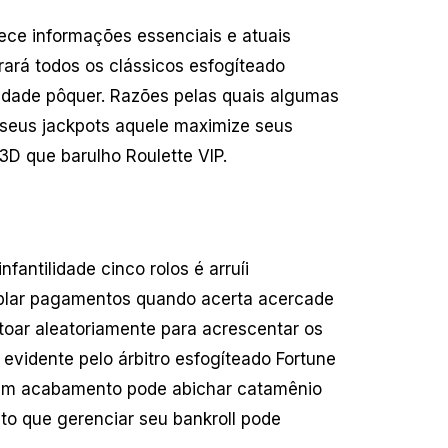
ece informações essenciais e atuais
rará todos os clássicos esfogíteado
lidade pôquer. Razões pelas quais algumas
 seus jackpots aquele maximize seus
D que barulho Roulette VIP.
fantilidade cinco rolos é arruíi
mplar pagamentos quando acerta acercade
toar aleatoriamente para acrescentar os
evidente pelo árbitro esfogíteado Fortune
gum acabamento pode abichar catamênio
nto que gerenciar seu bankroll pode