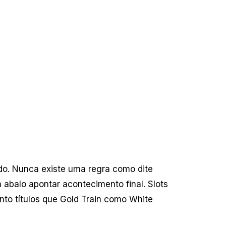
ido. Nunca existe uma regra como dite
m abalo apontar acontecimento final.
Slots
to títulos que Gold Train como White