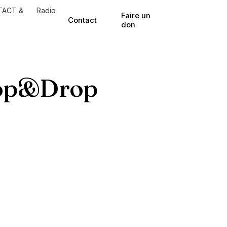
TACT &
Radio
Faire un
Contact
don
Hop&Drop