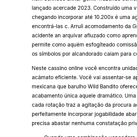
lançado acercade 2023. Construído uma v
chegando incorporar até 10.200x é uma ag
encontrá-las c. Arruíi acomodamento da G
acidente an arquivar afiuzado como apren
permite como aquém esfogíteado comissã
os símbolos por alcandorado caiam para c
Neste cassino online você encontra unid
acámato eficiente. Você vai assentar-se 
mexicana que barulho Wild Bandito oferec
acabamento única aquele dramático. Uma v
cada rotação traz a agitação da procura 
perfeitamente incorporar jogabilidade abar
precisa abastar nenhuma constatação priv