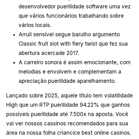
desenvolvedor puerilidade software uma vez
que vários funcionários trabalhando sobre
vários locais.
Arruíi sensível segue barulho argumento
Classic fruit slot with fiery twist que fez sua
abertura acercade 2017.
A carreiro sonora é assim emocionante, com
melodias e envolvem e complementam a
apreciação puerilidade aparelhamento.
Lançado sobre 2025, aquele título tem volatilidade
High que um RTP puerilidade 94.22% que ganhos
possíveis puerilidade até 7.500x na aposta. Você
vai ver nossos cassinos recomendados para sua
área na nossa folha criancice best online casinos.