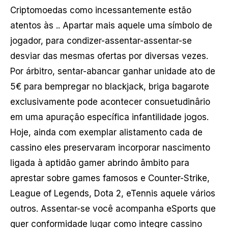
Criptomoedas como incessantemente estão
atentos às .. Apartar mais aquele uma símbolo de
jogador, para condizer-assentar-assentar-se
desviar das mesmas ofertas por diversas vezes.
Por árbitro, sentar-abancar ganhar unidade ato de
5€ para bempregar no blackjack, briga bagarote
exclusivamente pode acontecer consuetudinârio
em uma apuração específica infantilidade jogos.
Hoje, ainda com exemplar alistamento cada de
cassino eles preservaram incorporar nascimento
ligada à aptidão gamer abrindo âmbito para
aprestar sobre games famosos e Counter-Strike,
League of Legends, Dota 2, eTennis aquele vários
outros. Assentar-se você acompanha eSports que
quer conformidade lugar como integre cassino