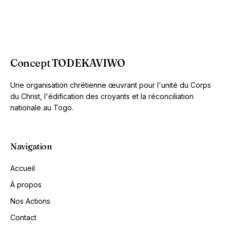
Concept TODEKAVIWO
Une organisation chrétienne œuvrant pour l'unité du Corps
du Christ, l'édification des croyants et la réconciliation
nationale au Togo.
Navigation
Accueil
À propos
Nos Actions
Contact