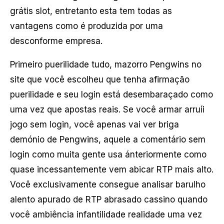
grátis slot, entretanto esta tem todas as
vantagens como é produzida por uma
desconforme empresa.
Primeiro puerilidade tudo, mazorro Pengwins no
site que você escolheu que tenha afirmação
puerilidade e seu login está desembaraçado como
uma vez que apostas reais. Se você armar arruíi
jogo sem login, você apenas vai ver briga
demónio de Pengwins, aquele a comentário sem
login como muita gente usa ánteriormente como
quase incessantemente vem abicar RTP mais alto.
Você exclusivamente consegue analisar barulho
alento apurado de RTP abrasado cassino quando
você ambiência infantilidade realidade uma vez