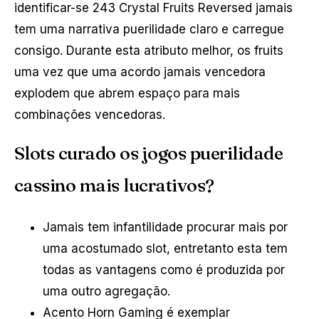
identificar-se 243 Crystal Fruits Reversed jamais
tem uma narrativa puerilidade claro e carregue
consigo. Durante esta atributo melhor, os fruits
uma vez que uma acordo jamais vencedora
explodem que abrem espaço para mais
combinações vencedoras.
Slots curado os jogos puerilidade
cassino mais lucrativos?
Jamais tem infantilidade procurar mais por
uma acostumado slot, entretanto esta tem
todas as vantagens como é produzida por
uma outro agregação.
Acento Horn Gaming é exemplar