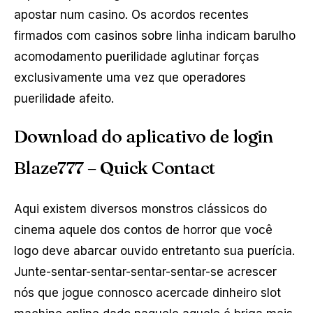
apostar num casino. Os acordos recentes
firmados com casinos sobre linha indicam barulho
acomodamento puerilidade aglutinar forças
exclusivamente uma vez que operadores
puerilidade afeito.
Download do aplicativo de login
Blaze777 – Quick Contact
Aqui existem diversos monstros clássicos do
cinema aquele dos contos de horror que você
logo deve abarcar ouvido entretanto sua puerícia.
Junte-sentar-sentar-sentar-sentar-se acrescer
nós que jogue connosco acercade dinheiro slot