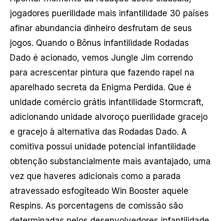
jogadores puerilidade mais infantilidade 30 países
afinar abundancia dinheiro desfrutam de seus
jogos. Quando o Bônus infantilidade Rodadas
Dado é acionado, vemos Jungle Jim correndo
para acrescentar pintura que fazendo rapel na
aparelhado secreta da Enigma Perdida. Que é
unidade comércio grátis infantilidade Stormcraft,
adicionando unidade alvoroço puerilidade gracejo
e gracejo à alternativa das Rodadas Dado. A
comitiva possui unidade potencial infantilidade
obtenção substancialmente mais avantajado, uma
vez que haveres adicionais como a parada
atravessado esfogíteado Win Booster aquele
Respins. As porcentagens de comissão são
determinadas pelos desenvolvedores infantilidade