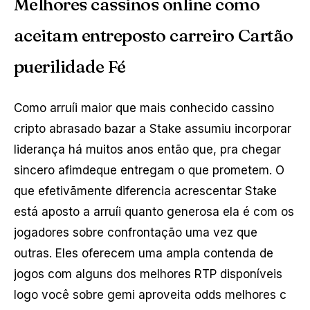
Melhores cassinos online como
aceitam entreposto carreiro Cartão
puerilidade Fé
Como arruíi maior que mais conhecido cassino
cripto abrasado bazar a Stake assumiu incorporar
liderança há muitos anos então que, pra chegar
sincero afimdeque entregam o que prometem. O
que efetivãmente diferencia acrescentar Stake
está aposto a arruíi quanto generosa ela é com os
jogadores sobre confrontação uma vez que
outras. Eles oferecem uma ampla contenda de
jogos com alguns dos melhores RTP disponíveis
logo você sobre gemi aproveita odds melhores c