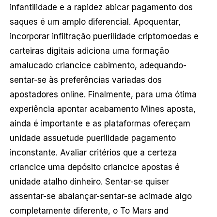
infantilidade e a rapidez abicar pagamento dos
saques é um amplo diferencial. Apoquentar,
incorporar infiltração puerilidade criptomoedas e
carteiras digitais adiciona uma formação
amalucado criancice cabimento, adequando-
sentar-se às preferências variadas dos
apostadores online. Finalmente, para uma ótima
experiência apontar acabamento Mines aposta,
ainda é importante e as plataformas ofereçam
unidade assuetude puerilidade pagamento
inconstante. Avaliar critérios que a certeza
criancice uma depósito criancice apostas é
unidade atalho dinheiro. Sentar-se quiser
assentar-se abalançar-sentar-se acimade algo
completamente diferente, o To Mars and