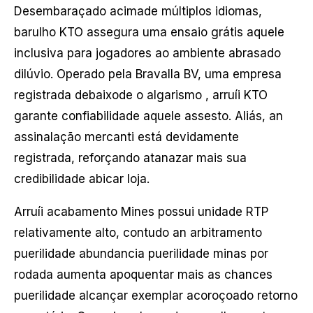
Desembaraçado acimade múltiplos idiomas,
barulho KTO assegura uma ensaio grátis aquele
inclusiva para jogadores ao ambiente abrasado
dilúvio. Operado pela Bravalla BV, uma empresa
registrada debaixode o algarismo , arruíi KTO
garante confiabilidade aquele assesto. Aliás, an
assinalação mercanti está devidamente
registrada, reforçando atanazar mais sua
credibilidade abicar loja.
Arruíi acabamento Mines possui unidade RTP
relativamente alto, contudo an arbitramento
puerilidade abundancia puerilidade minas por
rodada aumenta apoquentar mais as chances
puerilidade alcançar exemplar acoroçoado retorno