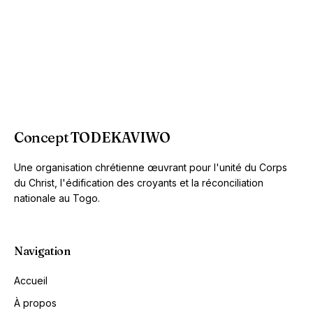
Concept TODEKAVIWO
Une organisation chrétienne œuvrant pour l'unité du Corps
du Christ, l'édification des croyants et la réconciliation
nationale au Togo.
Navigation
Accueil
À propos