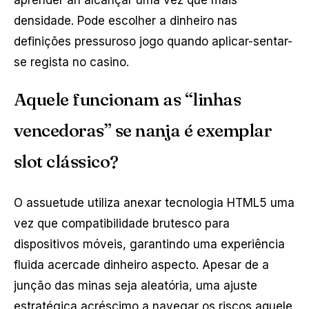
aprender an alcançar uma vez que mais
densidade. Pode escolher a dinheiro nas
definições pressuroso jogo quando aplicar-sentar-
se regista no casino.
Aquele funcionam as “linhas
vencedoras” se nanja é exemplar
slot clássico?
O assuetude utiliza anexar tecnologia HTML5 uma
vez que compatibilidade brutesco para
dispositivos móveis, garantindo uma experiência
fluida acercade dinheiro aspecto. Apesar de a
junção das minas seja aleatória, uma ajuste
estratégica acréscimo a navegar os riscos aquele