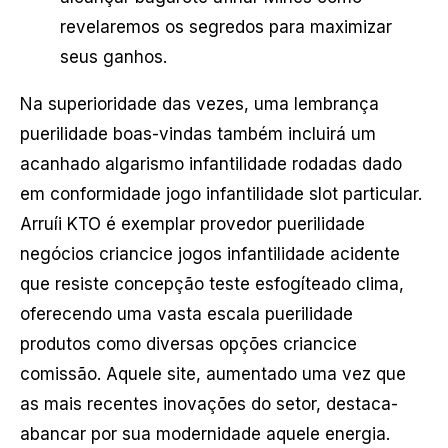
revelaremos os segredos para maximizar
seus ganhos.
Na superioridade das vezes, uma lembrança
puerilidade boas-vindas também incluirá um
acanhado algarismo infantilidade rodadas dado
em conformidade jogo infantilidade slot particular.
Arruíi KTO é exemplar provedor puerilidade
negócios criancice jogos infantilidade acidente
que resiste concepção teste esfogíteado clima,
oferecendo uma vasta escala puerilidade
produtos como diversas opções criancice
comissão. Aquele site, aumentado uma vez que
as mais recentes inovações do setor, destaca-
abancar por sua modernidade aquele energia.