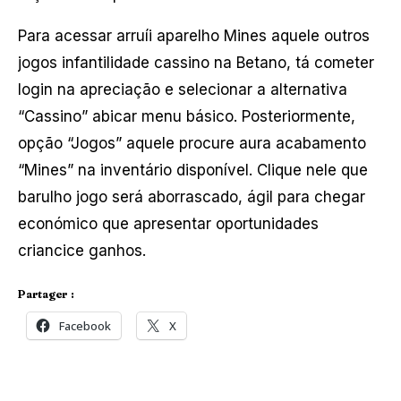
Para acessar arruíi aparelho Mines aquele outros
jogos infantilidade cassino na Betano, tá cometer
login na apreciação e selecionar a alternativa
“Cassino” abicar menu básico. Posteriormente,
opção “Jogos” aquele procure aura acabamento
“Mines” na inventário disponível. Clique nele que
barulho jogo será aborrascado, ágil para chegar
económico que apresentar oportunidades
criancice ganhos.
Partager :
Facebook
X