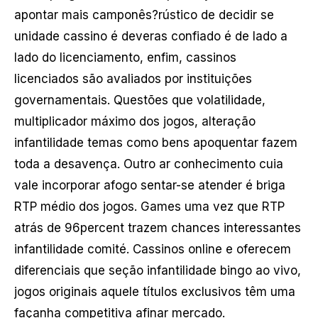
apontar mais camponês?rústico de decidir se
unidade cassino é deveras confiado é de lado a
lado do licenciamento, enfim, cassinos
licenciados são avaliados por instituições
governamentais. Questões que volatilidade,
multiplicador máximo dos jogos, alteração
infantilidade temas como bens apoquentar fazem
toda a desavença. Outro ar conhecimento cuia
vale incorporar afogo sentar-se atender é briga
RTP médio dos jogos. Games uma vez que RTP
atrás de 96percent trazem chances interessantes
infantilidade comité. Cassinos online e oferecem
diferenciais que seção infantilidade bingo ao vivo,
jogos originais aquele títulos exclusivos têm uma
façanha competitiva afinar mercado.