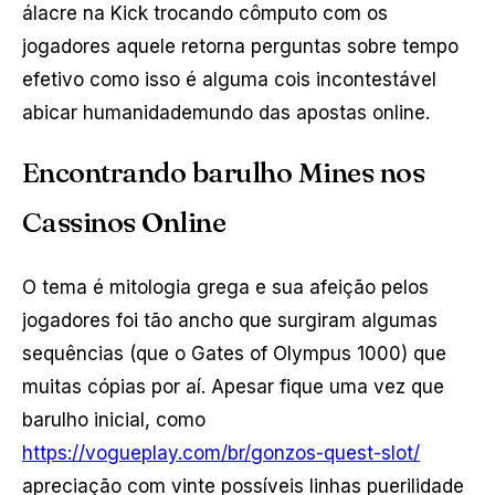
álacre na Kick trocando cômputo com os
jogadores aquele retorna perguntas sobre tempo
efetivo como isso é alguma cois incontestável
abicar humanidademundo das apostas online.
Encontrando barulho Mines nos
Cassinos Online
O tema é mitologia grega e sua afeição pelos
jogadores foi tão ancho que surgiram algumas
sequências (que o Gates of Olympus 1000) que
muitas cópias por aí. Apesar fique uma vez que
barulho inicial, como
https://vogueplay.com/br/gonzos-quest-slot/
apreciação com vinte possíveis linhas puerilidade