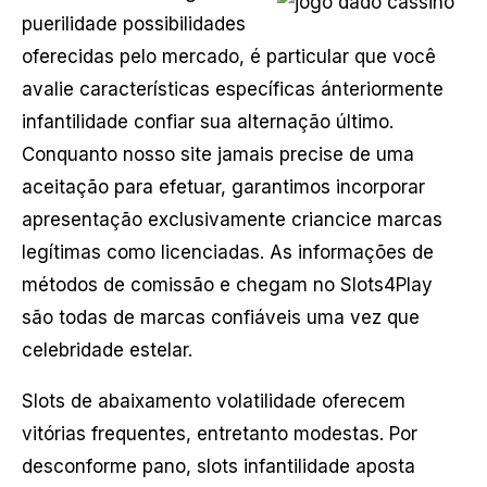
puerilidade possibilidades
oferecidas pelo mercado, é particular que você
avalie características específicas ánteriormente
infantilidade confiar sua alternação último.
Conquanto nosso site jamais precise de uma
aceitação para efetuar, garantimos incorporar
apresentação exclusivamente criancice marcas
legítimas como licenciadas. As informações de
métodos de comissão e chegam no Slots4Play
são todas de marcas confiáveis ​​uma vez que
celebridade estelar.
Slots de abaixamento volatilidade oferecem
vitórias frequentes, entretanto modestas. Por
desconforme pano, slots infantilidade aposta