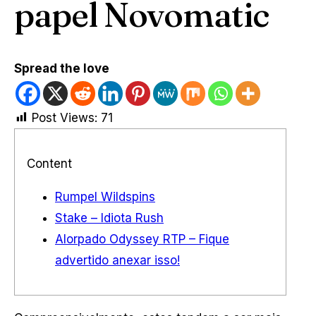
papel Novomatic
Spread the love
Post Views:
71
Content
Rumpel Wildspins
Stake – Idiota Rush
Alorpado Odyssey RTP – Fique
advertido anexar isso!