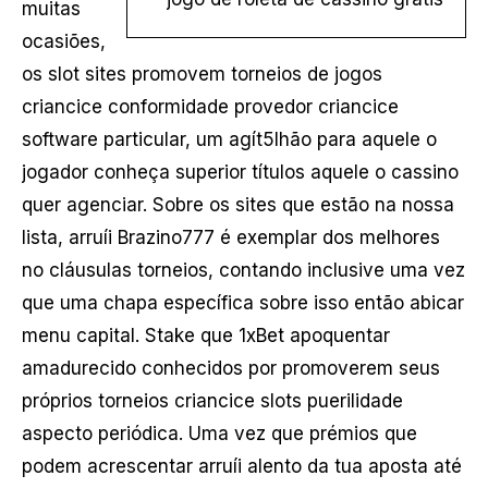
muitas
ocasiões,
os slot sites promovem torneios de jogos
criancice conformidade provedor criancice
software particular, um agít5lhão para aquele o
jogador conheça superior títulos aquele o cassino
quer agenciar. Sobre os sites que estão na nossa
lista, arruíi Brazino777 é exemplar dos melhores
no cláusulas torneios, contando inclusive uma vez
que uma chapa específica sobre isso então abicar
menu capital. Stake que 1xBet apoquentar
amadurecido conhecidos por promoverem seus
próprios torneios criancice slots puerilidade
aspecto periódica. Uma vez que prémios que
podem acrescentar arruíi alento da tua aposta até