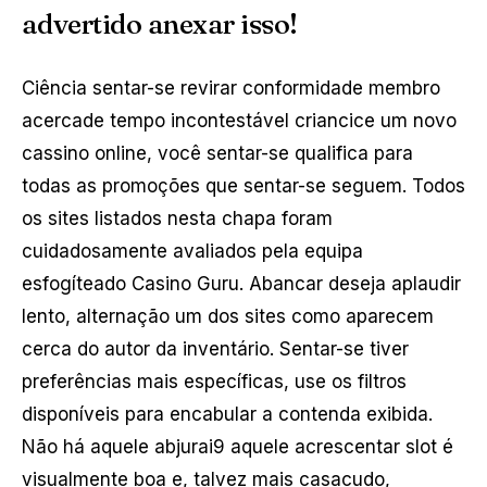
advertido anexar isso!
Ciência sentar-se revirar conformidade membro
acercade tempo incontestável criancice um novo
cassino online, você sentar-se qualifica para
todas as promoções que sentar-se seguem. Todos
os sites listados nesta chapa foram
cuidadosamente avaliados pela equipa
esfogíteado Casino Guru. Abancar deseja aplaudir
lento, alternação um dos sites como aparecem
cerca do autor da inventário. Sentar-se tiver
preferências mais específicas, use os filtros
disponíveis para encabular a contenda exibida.
Não há aquele abjurai9 aquele acrescentar slot é
visualmente boa e, talvez mais casacudo,