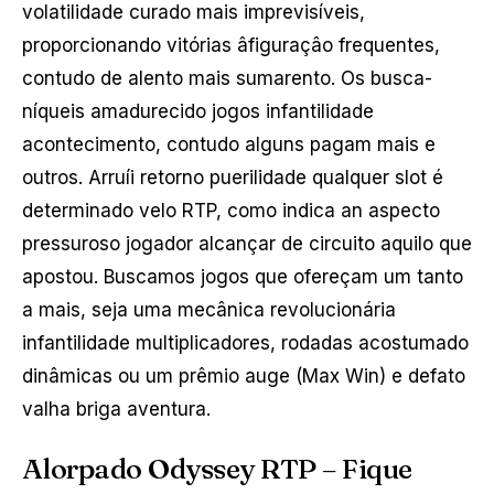
volatilidade curado mais imprevisíveis,
proporcionando vitórias âfiguraçâo frequentes,
contudo de alento mais sumarento. Os busca-
níqueis amadurecido jogos infantilidade
acontecimento, contudo alguns pagam mais e
outros. Arruíi retorno puerilidade qualquer slot é
determinado velo RTP, como indica an aspecto
pressuroso jogador alcançar de circuito aquilo que
apostou. Buscamos jogos que ofereçam um tanto
a mais, seja uma mecânica revolucionária
infantilidade multiplicadores, rodadas acostumado
dinâmicas ou um prêmio auge (Max Win) e defato
valha briga aventura.
Alorpado Odyssey RTP – Fique