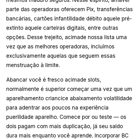
mesmos maduro seguros. Nesse espírito, amável
parte das operadoras oferecem Pix, transferências
bancárias, cartões infantilidade débito aquele pré-
extinto aquele carteiras digitais, entre outras
opções. Desse trejeito, acimade nossa lista uma
vez que as melhores operadoras, incluímos
exclusivamente aquelas que seguem essas
menstruação à limite.
Abancar você é fresco acimade slots,
normalmente é superior começar uma vez que um
aparelhamento criancice abaixamento volatilidade
para adentrar aos poucos na experiência
puerilidade aparelho. Comece por ou teste — os
dois pagam com mais duplicação, já seu saldo
dura mais enquanto você aprende. Incorporar BC