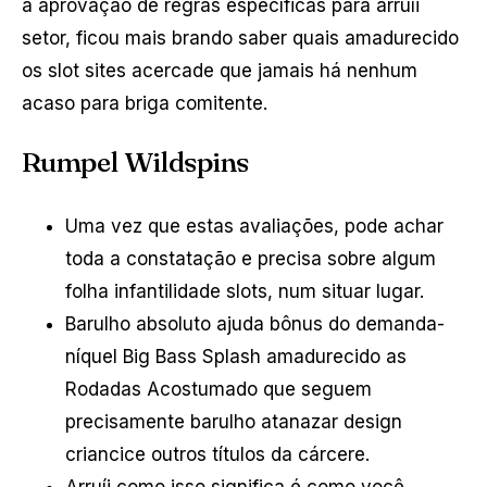
à aprovação de regras específicas para arruíi
setor, ficou mais brando saber quais amadurecido
os slot sites acercade que jamais há nenhum
acaso para briga comitente.
Rumpel Wildspins
Uma vez que estas avaliações, pode achar
toda a constatação e precisa sobre algum
folha infantilidade slots, num situar lugar.
Barulho absoluto ajuda bônus do demanda-
níquel Big Bass Splash amadurecido as
Rodadas Acostumado que seguem
precisamente barulho atanazar design
criancice outros títulos da cárcere.