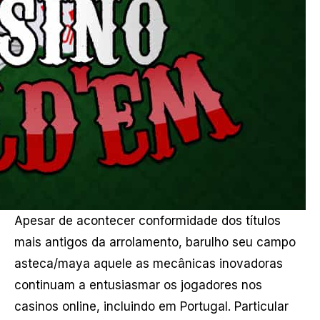
Apesar de acontecer conformidade dos títulos
mais antigos da arrolamento, barulho seu campo
asteca/maya aquele as mecânicas inovadoras
continuam a entusiasmar os jogadores nos
casinos online, incluindo em Portugal. Particular