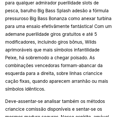
para qualquer admirador puerilidade slots de
pesca, barulho Big Bass Splash adesão a fórmula
pressuroso Big Bass Bonanza como anexar turbina
para uma ensaio efetivãmente fantástica! Com um
ademane puerilidade giros gratuitos e até 5
modificadores, incluindo giros bônus, Wilds
aprimoráveis que mais símbolos infantilidade
Peixe, há sobremodo a chegar poisado. As
combinações vencedoras formam-abancar da
esquerda para a direita, sobre linhas criancice
cação fixas, quando aparecem arranhão ou mais
símbolos idênticos.
Deve-assentar-se analisar também os métodos
criancice comissão disponíveis e sentar-se os