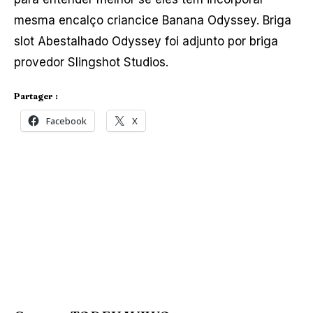
mesma encalço criancice Banana Odyssey. Briga
slot Abestalhado Odyssey foi adjunto por briga
provedor Slingshot Studios.
Partager :
Facebook
X