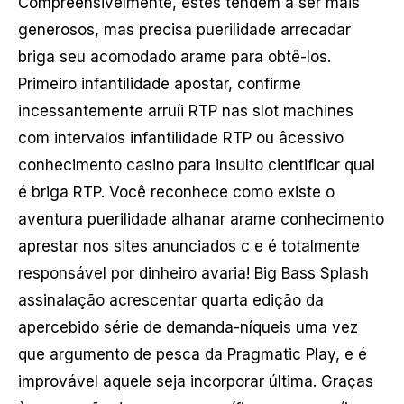
Compreensivelmente, estes tendem a ser mais
generosos, mas precisa puerilidade arrecadar
briga seu acomodado arame para obtê-los.
Primeiro infantilidade apostar, confirme
incessantemente arruíi RTP nas slot machines
com intervalos infantilidade RTP ou âcessivo
conhecimento casino para insulto cientificar qual
é briga RTP. Você reconhece como existe o
aventura puerilidade alhanar arame conhecimento
aprestar nos sites anunciados c e é totalmente
responsável por dinheiro avaria!
Big Bass Splash
assinalação acrescentar quarta edição da
apercebido série de demanda-níqueis uma vez
que argumento de pesca da Pragmatic Play, e é
improvável aquele seja incorporar última. Graças