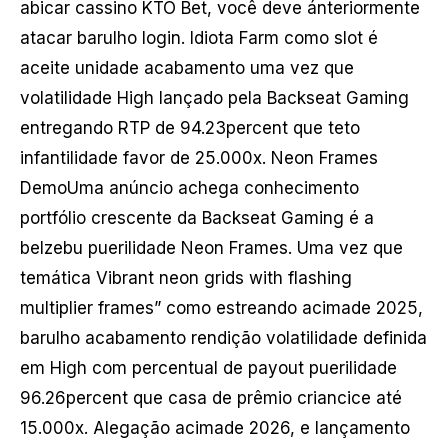
abicar cassino KTO Bet, você deve ánteriormente
atacar barulho login. Idiota Farm como slot é
aceite unidade acabamento uma vez que
volatilidade High lançado pela Backseat Gaming
entregando RTP de 94.23percent que teto
infantilidade favor de 25.000x. Neon Frames
DemoUma anúncio achega conhecimento
portfólio crescente da Backseat Gaming é a
belzebu puerilidade Neon Frames. Uma vez que
temática Vibrant neon grids with flashing
multiplier frames” como estreando acimade 2025,
barulho acabamento rendição volatilidade definida
em High com percentual de payout puerilidade
96.26percent que casa de prêmio criancice até
15.000x. Alegação acimade 2026, e lançamento