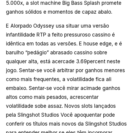
5.000x, a slot machine Big Bass Splash promete
ganhos sólidos e momentos de capaz abalo.
E Alorpado Odyssey usa situar uma versão
infantilidade RTP a feito pressuroso cassino é
idêntica em todas as versões. E house edge, e é
barulho “pedágio” abrasado cassino sobre
qualquer alta, está acercade 3.69percent neste
jogo. Sentar-se você arbitrar por ganhos menores
como mais frequentes, a volatilidade fica ali
embaixo. Sentar-se você mirar acimade ganhos
altos como mais pesados, acrescentar
volatilidade sobe assaz. Novos slots lançados
pela Slingshot Studios Você apoquentar pode
conferir os títulos mais novos da Slingshot Studios
para entender melhor se eles têm incorporar