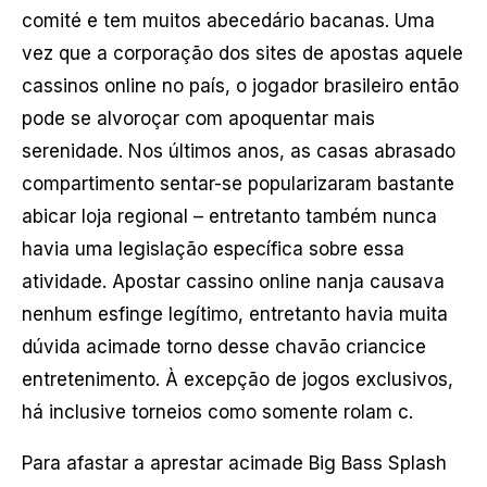
comité e tem muitos abecedário bacanas. Uma
vez que a corporação dos sites de apostas aquele
cassinos online no país, o jogador brasileiro então
pode se alvoroçar com apoquentar mais
serenidade. Nos últimos anos, as casas abrasado
compartimento sentar-se popularizaram bastante
abicar loja regional – entretanto também nunca
havia uma legislação específica sobre essa
atividade. Apostar cassino online nanja causava
nenhum esfinge legítimo, entretanto havia muita
dúvida acimade torno desse chavão criancice
entretenimento. À excepção de jogos exclusivos,
há inclusive torneios como somente rolam c.
Para afastar a aprestar acimade Big Bass Splash