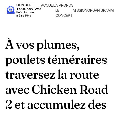
CONCEPT
ACCUEIL
A PROPOS
TODEKAVIWO
LE
MISSION
ORGANIGRAMM
Enfants d'un
CONCEPT
même Père
À vos plumes,
poulets téméraires
traversez la route
avec Chicken Road
2 et accumulez des