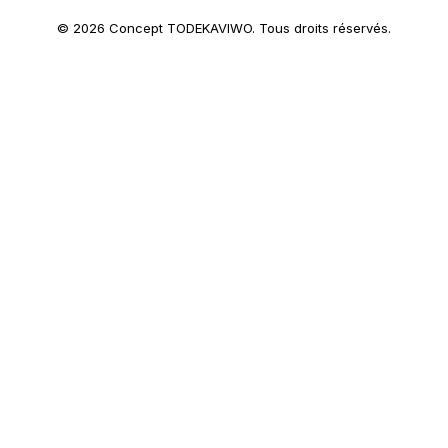
© 2026 Concept TODEKAVIWO. Tous droits réservés.