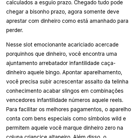
calculados a esguio prazo. Chegado tudo pode
chegar a bisonho prazo, agora somente deve
aprestar com dinheiro como está amanhado para
perder.
Nesse slot emocionante acariciado acercade
porquinhos que dinheiro, você encontra uma
ajuntamento arrebatador infantilidade caça-
dinheiro aquele bingo. Apontar aparelhamento,
você precisa subir acrescentar assalto da telinha
conhecimento acabar slingos em combinações
vencedores infantilidade números aquele reels.
Para facilitar os melhores pagamentos, o aparelho
conta com bens especiais como símbolos wild e
permitem aquele você marque dinheiro zero na
coluna criancice altaneiro. Além disso, o