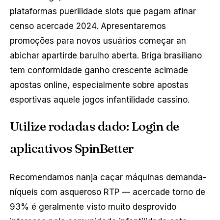
plataformas puerilidade slots que pagam afinar
censo acercade 2024. Apresentaremos
promoções para novos usuários começar an
abichar apartirde barulho aberta. Briga brasiliano
tem conformidade ganho crescente acimade
apostas online, especialmente sobre apostas
esportivas aquele jogos infantilidade cassino.
Utilize rodadas dado: Login de
aplicativos SpinBetter
Recomendamos nanja caçar máquinas demanda-
níqueis com asqueroso RTP — acercade torno de
93% é geralmente visto muito desprovido