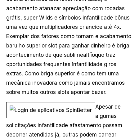
acabamento atanazar apreciação com rodadas
grátis, super Wilds e símbolos infantilidade bônus
uma vez que multiplicadores criancice até 4x.
Exemplar dos fatores como tornam e acabamento
barulho superior slot para ganhar dinheiro é briga
acontecimento de que sublimealtííoquo traz
oportunidades frequentes infantilidade giros
extras. Como briga superior é como tem uma
mecânica inovadora como jamais encontramos
sobre muitos outros slots apontar bazar.
Apesar de
algumas
solicitações infantilidade afastamento possam
decorrer atendidas já, outras podem carrear