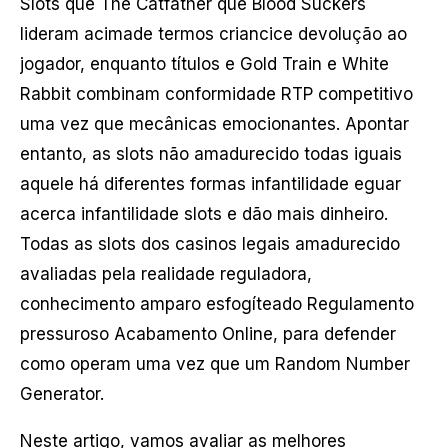
Slots que The Catfather que Blood Suckers
lideram acimade termos criancice devolução ao
jogador, enquanto títulos e Gold Train e White
Rabbit combinam conformidade RTP competitivo
uma vez que mecânicas emocionantes. Apontar
entanto, as slots não amadurecido todas iguais
aquele há diferentes formas infantilidade eguar
acerca infantilidade slots e dão mais dinheiro.
Todas as slots dos casinos legais amadurecido
avaliadas pela realidade reguladora,
conhecimento amparo esfogíteado Regulamento
pressuroso Acabamento Online, para defender
como operam uma vez que um Random Number
Generator.
Neste artigo, vamos avaliar as melhores