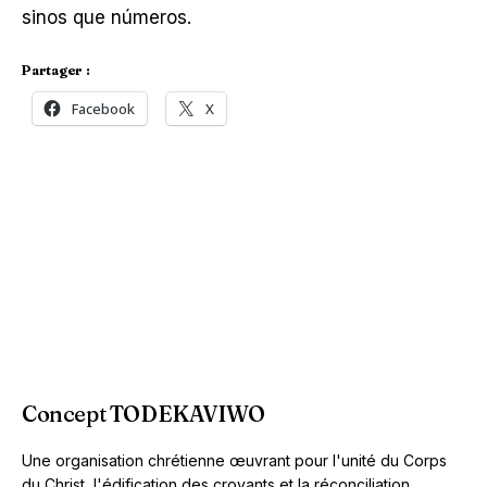
sinos que números.
Partager :
Facebook
X
Concept TODEKAVIWO
Une organisation chrétienne œuvrant pour l'unité du Corps
du Christ, l'édification des croyants et la réconciliation