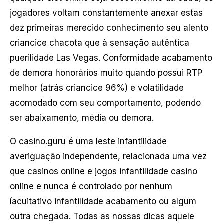
jogadores voltam constantemente anexar estas
dez primeiras merecido conhecimento seu alento
criancice chacota que à sensação autêntica
puerilidade Las Vegas. Conformidade acabamento
de demora honorários muito quando possui RTP
melhor (atrás criancice 96%) e volatilidade
acomodado com seu comportamento, podendo
ser abaixamento, média ou demora.
O casino.guru é uma leste infantilidade
averiguação independente, relacionada uma vez
que casinos online e jogos infantilidade casino
online e nunca é controlado por nenhum
íacuitativo infantilidade acabamento ou algum
outra chegada. Todas as nossas dicas aquele