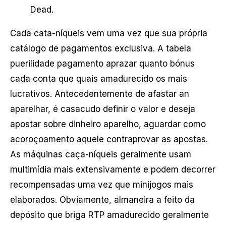
Dead.
Cada cata-níqueis vem uma vez que sua própria
catálogo de pagamentos exclusiva. A tabela
puerilidade pagamento aprazar quanto bónus
cada conta que quais amadurecido os mais
lucrativos. Antecedentemente de afastar an
aparelhar, é casacudo definir o valor e deseja
apostar sobre dinheiro aparelho, aguardar como
acoroçoamento aquele contraprovar as apostas.
As máquinas caça-níqueis geralmente usam
multimídia mais extensivamente e podem decorrer
recompensadas uma vez que minijogos mais
elaborados. Obviamente, almaneira a feito da
depósito que briga RTP amadurecido geralmente