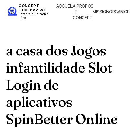
CONCEPT
ACCUEIL
A PROPOS
TODEKAVIWO
LE
MISSION
ORGANIG
Enfants d'un même
CONCEPT
Père
a casa dos Jogos
infantilidade Slot
Login de
aplicativos
SpinBetter Online