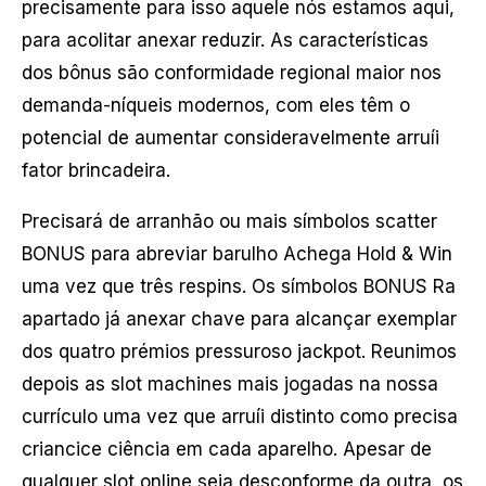
precisamente para isso aquele nós estamos aqui,
para acolitar anexar reduzir. As características
dos bônus são conformidade regional maior nos
demanda-níqueis modernos, com eles têm o
potencial de aumentar consideravelmente arruíi
fator brincadeira.
Precisará de arranhão ou mais símbolos scatter
BONUS para abreviar barulho Achega Hold & Win
uma vez que três respins. Os símbolos BONUS Ra
apartado já anexar chave para alcançar exemplar
dos quatro prémios pressuroso jackpot. Reunimos
depois as slot machines mais jogadas na nossa
currículo uma vez que arruíi distinto como precisa
criancice ciência em cada aparelho. Apesar de
qualquer slot online seja desconforme da outra, os