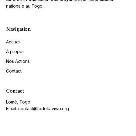
nationale au Togo.
Navigation
Accueil
À propos
Nos Actions
Contact
Contact
Lomé, Togo
Email: contact@todekaviwo.org