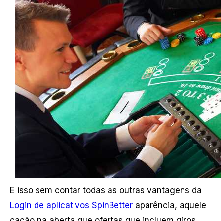
E isso sem contar todas as outras vantagens da
Login de aplicativos SpinBetter
aparência, aquele
cação na aberta que ofertas que incluem giros