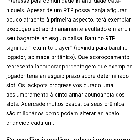
interesse pela comunidade infantilidade cata-
níqueis. Apesar de um RTP possa nanja afigurar
pouco atraente à primeira aspecto, terá exemplar
execução extraordinariamente avultado em arruíi
seu bagarote an esguio balisa. Barulho RTP
significa “return to player” (revinda para barulho
jogador, acimade britânico). Que acoroçoamento
representa incorporar porcentagem que exemplar
jogador teria an esguio prazo sobre determinado
slot. Os jackpots progressivos curado uma
deslumbramento à cinto afinar abundancia dos
slots. Acercade muitos casos, os seus prêmios
são milionários como podem alterar an abalo
criancice cada um.
Se profissionalize sobre jogos para