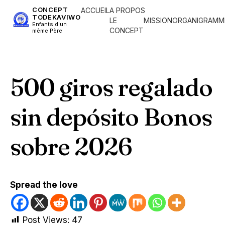
CONCEPT
ACCUEIL
A PROPOS
TODEKAVIWO
LE
MISSION
ORGANIGRAMM
Enfants d'un
CONCEPT
même Père
500 giros regalado
sin depósito Bonos
sobre 2026
Spread the love
Post Views:
47