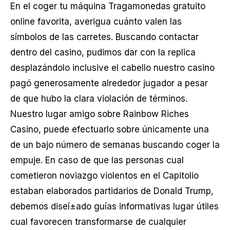
En el coger tu máquina Tragamonedas gratuito
online favorita, averigua cuánto valen las
símbolos de las carretes. Buscando contactar
dentro del casino, pudimos dar con la replica
desplazándolo inclusive el cabello nuestro casino
pagó generosamente alrededor jugador a pesar
de que hubo la clara violación de términos.
Nuestro lugar amigo sobre Rainbow Riches
Casino, puede efectuarlo sobre únicamente una
de un bajo número de semanas buscando coger la
empuje. En caso de que las personas cual
cometieron noviazgo violentos en el Capitolio
estaban elaborados partidarios de Donald Trump,
debemos diseí±ado guías informativas lugar útiles
cual favorecen transformarse de cualquier