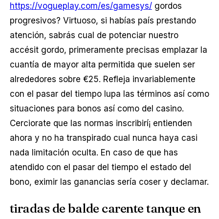
https://vogueplay.com/es/gamesys/
gordos
progresivos? Virtuoso, si habías país prestando
atención, sabrás cual de potenciar nuestro
accésit gordo, primeramente precisas emplazar la
cuantía de mayor alta permitida que suelen ser
alrededores sobre €25. Refleja invariablemente
con el pasar del tiempo lupa las términos así­ como
situaciones para bonos así­ como del casino.
Cerciorate que las normas inscribirí¡ entienden
ahora y no ha transpirado cual nunca haya casi
nada limitación oculta. En caso de que has
atendido con el pasar del tiempo el estado del
bono, eximir las ganancias sería coser y declamar.
tiradas de balde carente tanque en