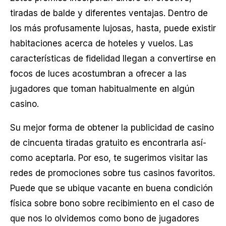
tiradas de balde y diferentes ventajas. Dentro de
los más profusamente lujosas, hasta, puede existir
habitaciones acerca de hoteles y vuelos. Las
características de fidelidad llegan a convertirse en
focos de luces acostumbran a ofrecer a las
jugadores que toman habitualmente en algún
casino.
Su mejor forma de obtener la publicidad de casino
de cincuenta tiradas gratuito es encontrarla así­
como aceptarla. Por eso, te sugerimos visitar las
redes de promociones sobre tus casinos favoritos.
Puede que se ubique vacante en buena condición
física sobre bono sobre recibimiento en el caso de
que nos lo olvidemos como bono de jugadores