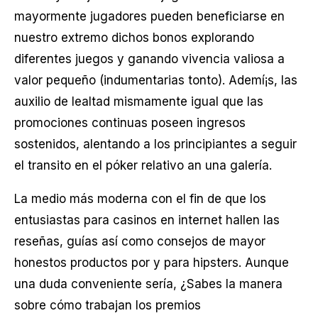
mayormente jugadores pueden beneficiarse en
nuestro extremo dichos bonos explorando
diferentes juegos y ganando vivencia valiosa a
valor pequeño (indumentarias tonto). Ademí¡s, las
auxilio de lealtad mismamente­ igual que las
promociones continuas poseen ingresos
sostenidos, alentando a los principiantes a seguir
el transito en el póker relativo an una galería.
La medio más moderna con el fin de que los
entusiastas para casinos en internet hallen las
reseñas, guías así­ como consejos de mayor
honestos productos por y para hipsters. Aunque
una duda conveniente serí­a, ¿Sabes la manera
sobre cómo trabajan los premios