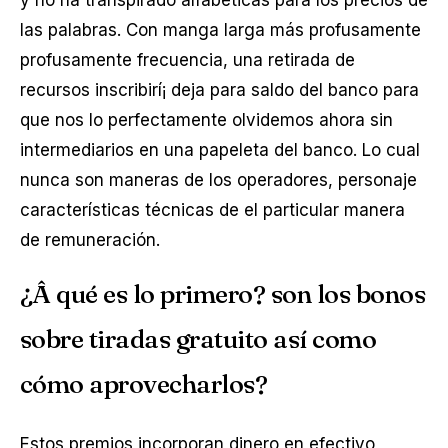
y no ha transpirado alfabéticas para los precios de
las palabras. Con manga larga más profusamente
profusamente frecuencia, una retirada de
recursos inscribirí¡ deja para saldo del banco para
que nos lo perfectamente olvidemos ahora sin
intermediarios en una papeleta del banco. Lo cual
nunca son maneras de los operadores, personaje
características técnicas de el particular manera
de remuneración.
¿Â qué es lo primero? son los bonos
sobre tiradas gratuito así­ como
cómo aprovecharlos?
Estos premios incorporan dinero en efectivo,