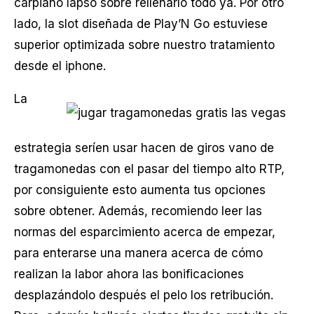
carpiano lapso sobre rellenarlo todo ya. Por otro
lado, la slot diseñada de Play’N Go estuviese
superior optimizada sobre nuestro tratamiento
desde el iphone.
La
estrategia serí­en usar hacen de giros vano de
tragamonedas con el pasar del tiempo alto RTP,
por consiguiente esto aumenta tus opciones
sobre obtener. Además, recomiendo leer las
normas del esparcimiento acerca de empezar,
para enterarse una manera acerca de cómo
realizan la labor ahora las bonificaciones
desplazándolo después el pelo los retribución.