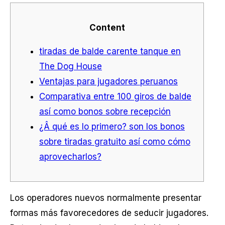
Content
tiradas de balde carente tanque en
The Dog House
Ventajas para jugadores peruanos
Comparativa entre 100 giros de balde
así­ como bonos sobre recepción
¿Â qué es lo primero? son los bonos
sobre tiradas gratuito así­ como cómo
aprovecharlos?
Los operadores nuevos normalmente presentar
formas más favorecedores de seducir jugadores.