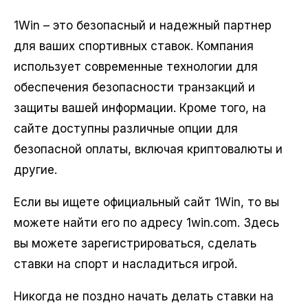
1Win – это безопасный и надежный партнер
для ваших спортивных ставок. Компания
использует современные технологии для
обеспечения безопасности транзакций и
защиты вашей информации. Кроме того, на
сайте доступны различные опции для
безопасной оплаты, включая криптовалюты и
другие.
Если вы ищете официальный сайт 1Win, то вы
можете найти его по адресу 1win.com. Здесь
вы можете зарегистрироваться, сделать
ставки на спорт и насладиться игрой.
Никогда не поздно начать делать ставки на