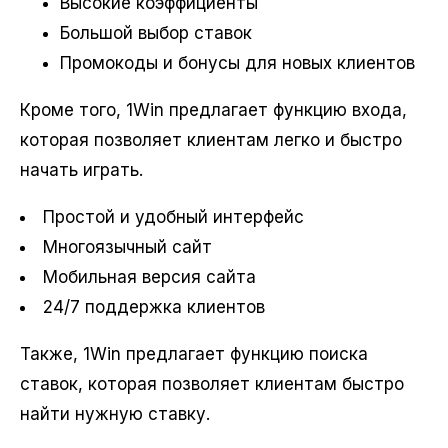
Высокие коэффициенты
Большой выбор ставок
Промокоды и бонусы для новых клиентов
Кроме того, 1Win предлагает функцию входа,
которая позволяет клиентам легко и быстро
начать играть.
Простой и удобный интерфейс
Многоязычный сайт
Мобильная версия сайта
24/7 поддержка клиентов
Также, 1Win предлагает функцию поиска
ставок, которая позволяет клиентам быстро
найти нужную ставку.