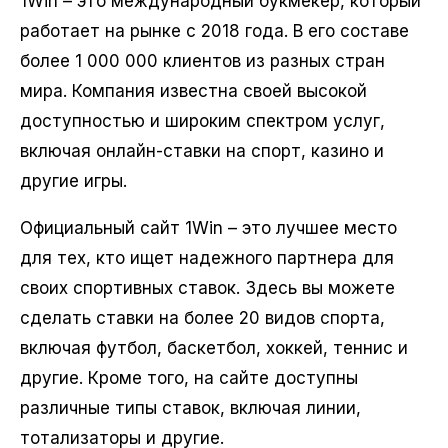
1Win – это международный букмекер, который
работает на рынке с 2018 года. В его составе
более 1 000 000 клиентов из разных стран
мира. Компания известна своей высокой
доступностью и широким спектром услуг,
включая онлайн-ставки на спорт, казино и
другие игры.
Официальный сайт 1Win – это лучшее место
для тех, кто ищет надежного партнера для
своих спортивных ставок. Здесь вы можете
сделать ставки на более 20 видов спорта,
включая футбол, баскетбол, хоккей, теннис и
другие. Кроме того, на сайте доступны
различные типы ставок, включая линии,
тотализаторы и другие.