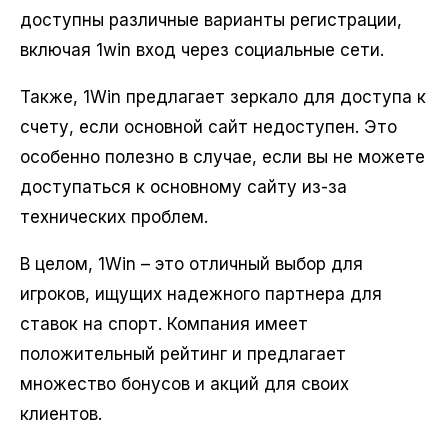
доступны различные варианты регистрации,
включая 1win вход через социальные сети.
Также, 1Win предлагает зеркало для доступа к
счету, если основной сайт недоступен. Это
особенно полезно в случае, если вы не можете
доступаться к основному сайту из-за
технических проблем.
В целом, 1Win – это отличный выбор для
игроков, ищущих надежного партнера для
ставок на спорт. Компания имеет
положительный рейтинг и предлагает
множество бонусов и акций для своих
клиентов.