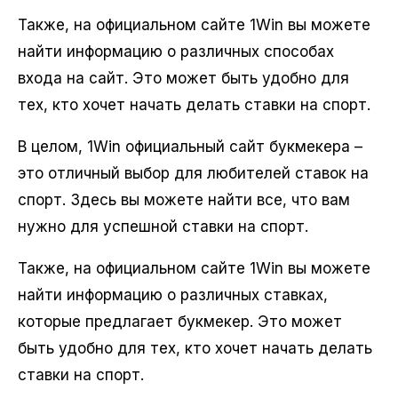
Также, на официальном сайте 1Win вы можете
найти информацию о различных способах
входа на сайт. Это может быть удобно для
тех, кто хочет начать делать ставки на спорт.
В целом, 1Win официальный сайт букмекера –
это отличный выбор для любителей ставок на
спорт. Здесь вы можете найти все, что вам
нужно для успешной ставки на спорт.
Также, на официальном сайте 1Win вы можете
найти информацию о различных ставках,
которые предлагает букмекер. Это может
быть удобно для тех, кто хочет начать делать
ставки на спорт.