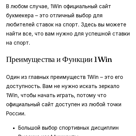
В любом случае, 1Win официальный сайт
букмекера – это отличный выбор для
любителей ставок на спорт. Здесь вы можете
найти все, что вам нужно для успешной ставки
на спорт.
Преимущества и Функции 1Win
Один из главных преимуществ 1Win – это его
доступность. Вам не нужно искать зеркало
1Win, чтобы начать играть, потому что
официальный сайт доступен из любой точки
России.
Большой выбор спортивных дисциплин