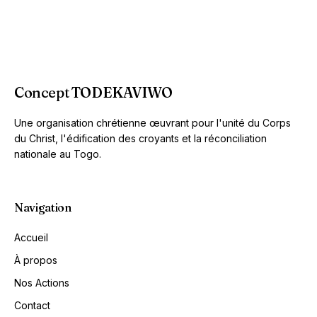
Concept TODEKAVIWO
Une organisation chrétienne œuvrant pour l'unité du Corps
du Christ, l'édification des croyants et la réconciliation
nationale au Togo.
Navigation
Accueil
À propos
Nos Actions
Contact