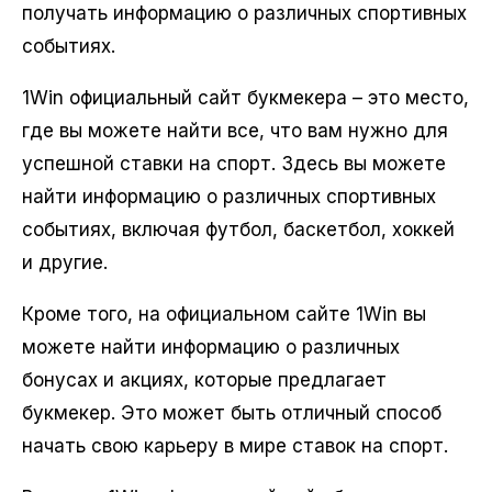
получать информацию о различных спортивных
событиях.
1Win официальный сайт букмекера – это место,
где вы можете найти все, что вам нужно для
успешной ставки на спорт. Здесь вы можете
найти информацию о различных спортивных
событиях, включая футбол, баскетбол, хоккей
и другие.
Кроме того, на официальном сайте 1Win вы
можете найти информацию о различных
бонусах и акциях, которые предлагает
букмекер. Это может быть отличный способ
начать свою карьеру в мире ставок на спорт.