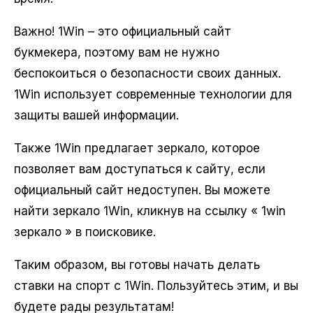
Важно! 1Win – это официальный сайт
букмекера, поэтому вам не нужно
беспокоиться о безопасности своих данных.
1Win использует современные технологии для
защиты вашей информации.
Также 1Win предлагает зеркало, которое
позволяет вам доступаться к сайту, если
официальный сайт недоступен. Вы можете
найти зеркало 1Win, кликнув на ссылку « 1win
зеркало » в поисковике.
Таким образом, вы готовы начать делать
ставки на спорт с 1Win. Пользуйтесь этим, и вы
будете рады результатам!