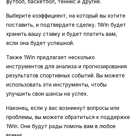
футбол, баскетбол, теннис и другие.
Выберите коэффициент, на который вы хотите
поставить, и подтвердите сделку. 1Win будет
хранить вашу ставку и будет платить вам,
если она будет успешной.
Также 1Win предлагает несколько
инструментов для анализа и прогнозирования
результатов спортивных событий. Вы можете
использовать эти инструменты, чтобы
улучшить свои шансы на успех.
Наконец, если у вас возникнут вопросы или
проблемы, вы можете обратиться к поддержке
1Win. Они будут рады помочь вам в любое
время.