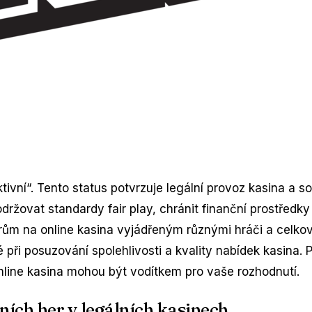
 „aktivní“. Tento status potvrzuje legální provoz kasina a
držovat standardy fair play, chránit finanční prostředky
rům na online kasina vyjádřeným různými hráči a celkov
 při posuzování spolehlivosti a kvality nabídek kasina.
line kasina mohou být vodítkem pro vaše rozhodnutí.
ích her v legálních kasinech