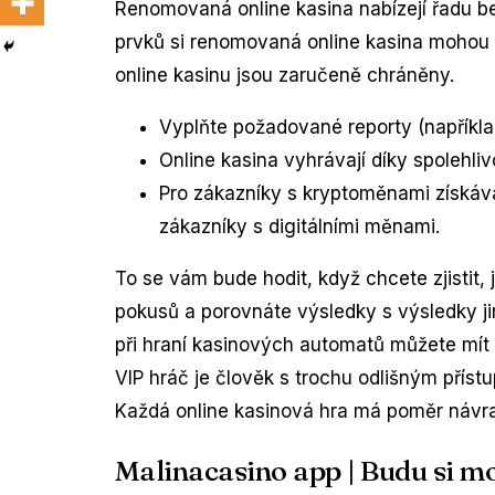
Renomovaná online kasina nabízejí řadu b
prvků si renomovaná online kasina mohou zí
online kasinu jsou zaručeně chráněny.
Vyplňte požadované reporty (například
Online kasina vyhrávají díky spolehliv
Pro zákazníky s kryptoměnami získávají
zákazníky s digitálními měnami.
To se vám bude hodit, když chcete zjistit
pokusů a porovnáte výsledky s výsledky j
při hraní kasinových automatů můžete mít 
VIP hráč je člověk s trochu odlišným příst
Každá online kasinová hra má poměr návrat
Malinacasino app | Budu si moc