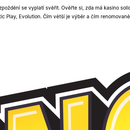
 zpoždění se vyplatí svěřit. Ověřte si, zda má kasino sol
ic Play, Evolution. Čím větší je výběr a čím renomovaněj