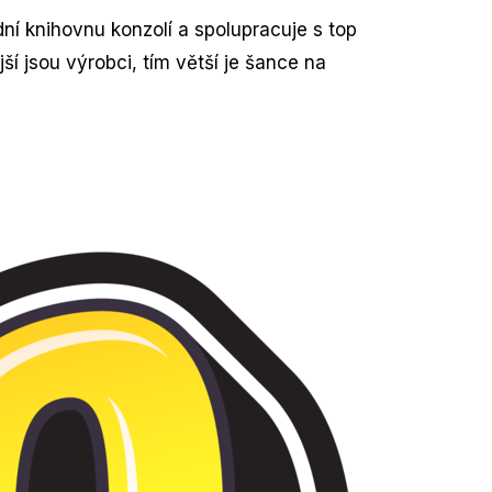
idní knihovnu konzolí a spolupracuje s top
ší jsou výrobci, tím větší je šance na