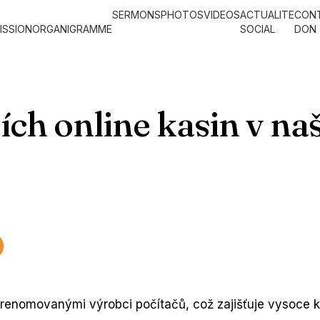
SERMONS
PHOTOS
VIDEOS
ACTUALITE
CON
ISSION
ORGANIGRAMME
SOCIAL
DON
ch online kasin v naš
renomovanými výrobci počítačů, což zajišťuje vysoce kval