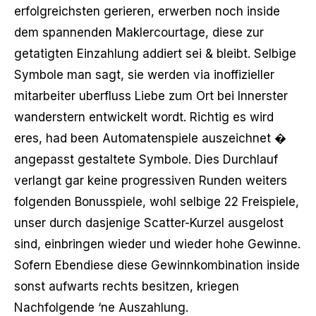
erfolgreichsten gerieren, erwerben noch inside
dem spannenden Maklercourtage, diese zur
getatigten Einzahlung addiert sei & bleibt. Selbige
Symbole man sagt, sie werden via inoffizieller
mitarbeiter uberfluss Liebe zum Ort bei Innerster
wanderstern entwickelt wordt. Richtig es wird
eres, had been Automatenspiele auszeichnet �
angepasst gestaltete Symbole. Dies Durchlauf
verlangt gar keine progressiven Runden weiters
folgenden Bonusspiele, wohl selbige 22 Freispiele,
unser durch dasjenige Scatter-Kurzel ausgelost
sind, einbringen wieder und wieder hohe Gewinne.
Sofern Ebendiese diese Gewinnkombination inside
sonst aufwarts rechts besitzen, kriegen
Nachfolgende ‘ne Auszahlung.