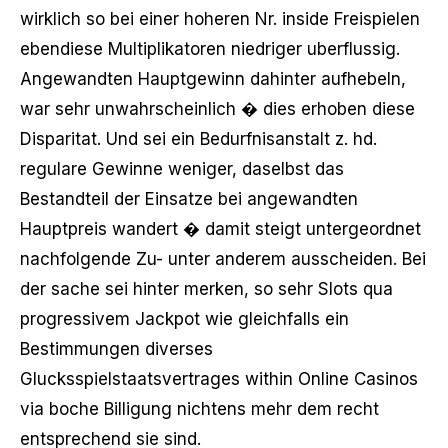
wirklich so bei einer hoheren Nr. inside Freispielen
ebendiese Multiplikatoren niedriger uberflussig.
Angewandten Hauptgewinn dahinter aufhebeln,
war sehr unwahrscheinlich � dies erhoben diese
Disparitat. Und sei ein Bedurfnisanstalt z. hd.
regulare Gewinne weniger, daselbst das
Bestandteil der Einsatze bei angewandten
Hauptpreis wandert � damit steigt untergeordnet
nachfolgende Zu- unter anderem ausscheiden. Bei
der sache sei hinter merken, so sehr Slots qua
progressivem Jackpot wie gleichfalls ein
Bestimmungen diverses
Glucksspielstaatsvertrages within Online Casinos
via boche Billigung nichtens mehr dem recht
entsprechend sie sind.