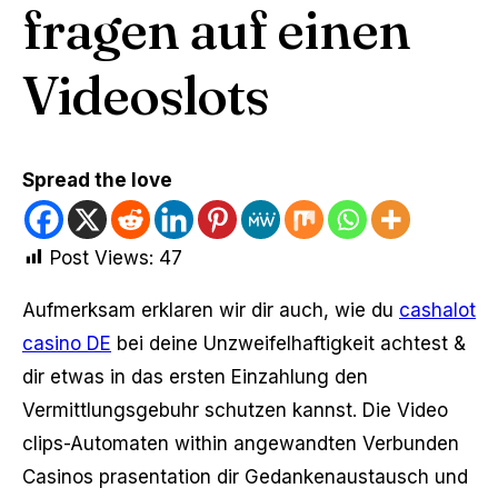
fragen auf einen
Videoslots
Spread the love
Post Views:
47
Aufmerksam erklaren wir dir auch, wie du
cashalot
casino DE
bei deine Unzweifelhaftigkeit achtest &
dir etwas in das ersten Einzahlung den
Vermittlungsgebuhr schutzen kannst. Die Video
clips-Automaten within angewandten Verbunden
Casinos prasentation dir Gedankenaustausch und