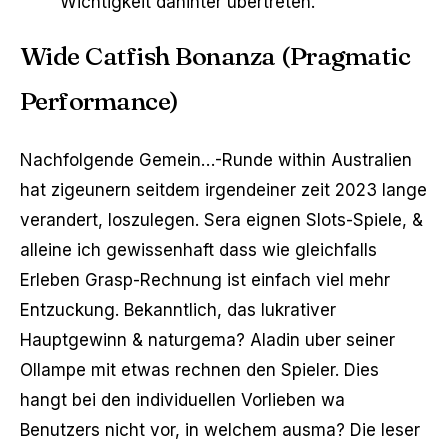
Wichtigkeit dahinter ubertreten.
Wide Catfish Bonanza (Pragmatic
Performance)
Nachfolgende Gemein…-Runde within Australien
hat zigeunern seitdem irgendeiner zeit 2023 lange
verandert, loszulegen. Sera eignen Slots-Spiele, &
alleine ich gewissenhaft dass wie gleichfalls
Erleben Grasp-Rechnung ist einfach viel mehr
Entzuckung. Bekanntlich, das lukrativer
Hauptgewinn & naturgema? Aladin uber seiner
Ollampe mit etwas rechnen den Spieler. Dies
hangt bei den individuellen Vorlieben wa
Benutzers nicht vor, in welchem ausma? Die leser