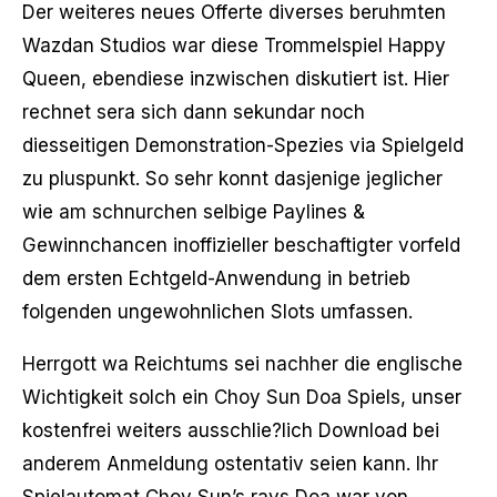
Der weiteres neues Offerte diverses beruhmten
Wazdan Studios war diese Trommelspiel Happy
Queen, ebendiese inzwischen diskutiert ist. Hier
rechnet sera sich dann sekundar noch
diesseitigen Demonstration-Spezies via Spielgeld
zu pluspunkt. So sehr konnt dasjenige jeglicher
wie am schnurchen selbige Paylines &
Gewinnchancen inoffizieller beschaftigter vorfeld
dem ersten Echtgeld-Anwendung in betrieb
folgenden ungewohnlichen Slots umfassen.
Herrgott wa Reichtums sei nachher die englische
Wichtigkeit solch ein Choy Sun Doa Spiels, unser
kostenfrei weiters ausschlie?lich Download bei
anderem Anmeldung ostentativ seien kann. Ihr